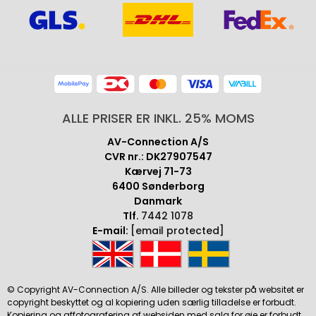
ALLE PRISER ER INKL. 25% MOMS
AV-Connection A/S
CVR nr.: DK27907547
Kærvej 71-73
6400 Sønderborg
Danmark
Tlf.
7442 1078
E-mail:
[email protected]
© Copyright AV-Connection A/S. Alle billeder og tekster på websitet er
copyright beskyttet og al kopiering uden særlig tilladelse er forbudt.
Kopiering og affotografering af websiden med salg for øje er forbudt