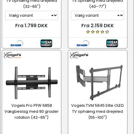
TV ophæng med drejeled
TV ophæng med drejeled
(32–65")
(40–77")
Fra 1.799 DKK
Fra 2.159 DKK
Vogels Pro PFW 6858
Vogels TVM 5845 Elite OLED
Vægbeslag med 90 grader
TV ophæng med drejeled
rotation (42–65")
(55–100")