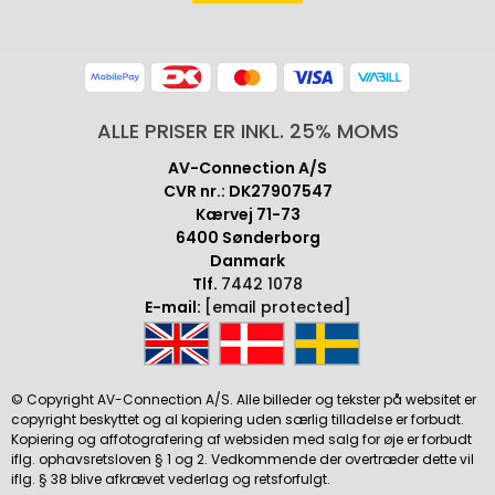
ALLE PRISER ER INKL. 25% MOMS
AV-Connection A/S
CVR nr.: DK27907547
Kærvej 71-73
6400 Sønderborg
Danmark
Tlf.
7442 1078
E-mail:
[email protected]
© Copyright AV-Connection A/S. Alle billeder og tekster på websitet er
copyright beskyttet og al kopiering uden særlig tilladelse er forbudt.
Kopiering og affotografering af websiden med salg for øje er forbudt
iflg. ophavsretsloven § 1 og 2. Vedkommende der overtræder dette vil
iflg. § 38 blive afkrævet vederlag og retsforfulgt.