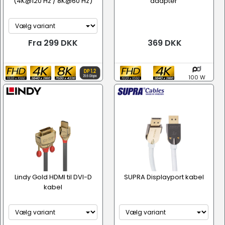
(4K@120 Hz / 8K@60 Hz)
adapter
Fra 299 DKK
369 DKK
100 W
Lindy Gold HDMI til DVI-D
SUPRA Displayport kabel
kabel