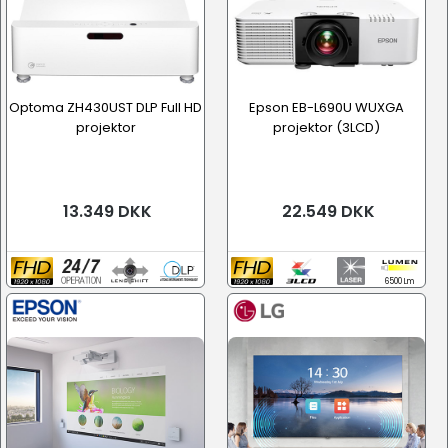
Optoma ZH430UST DLP Full HD
Epson EB-L690U WUXGA
projektor
projektor (3LCD)
13.349 DKK
22.549 DKK
6500 Lm