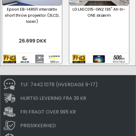
Epson EB-1485Fi interaktiv
LG LAEC015-GN2 136" All-In-
short throw projektor (3LCD,
ONE skærm
laser)
26.699 DKK
5000 Lm
TLF. 7442 1078 (HVERDAGE 9-17)
HURTIG LEVERING FRA 39 KR
FRI FRAGT OVER 995 KR
PRISSIKKERHED