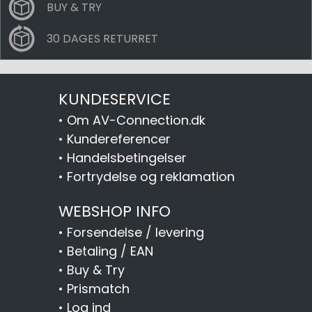
BUY & TRY
30 DAGES RETURRET
KUNDESERVICE
•
Om AV-Connection.dk
•
Kundereferencer
•
Handelsbetingelser
•
Fortrydelse og reklamation
WEBSHOP INFO
•
Forsendelse / levering
•
Betaling / EAN
•
Buy & Try
•
Prismatch
•
Log ind