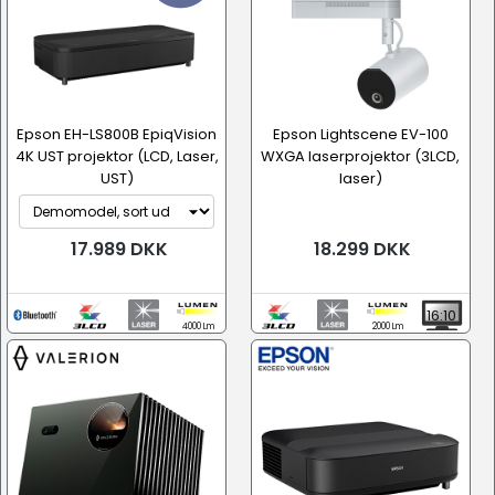
Epson EH-LS800B EpiqVision
Epson Lightscene EV-100
4K UST projektor (LCD, Laser,
WXGA laserprojektor (3LCD,
UST)
laser)
17.989 DKK
18.299 DKK
16:10
4000 Lm
2000 Lm