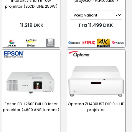
interaktiv short throw
projektor (ALPD, Laser)
projektor (3LCD, UHE 250W)
11.219 DKK
Fra 11.499 DKK
3500 Lm
Epson EB-L260F Full HD laser
Optoma ZH430UST DLP Full HD
projektor (4600 ANSI lumens)
projektor