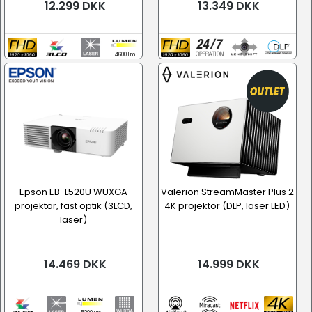
12.299 DKK
13.349 DKK
4600 Lm
Epson EB-L520U WUXGA
Valerion StreamMaster Plus 2
projektor, fast optik (3LCD,
4K projektor (DLP, laser LED)
laser)
14.469 DKK
14.999 DKK