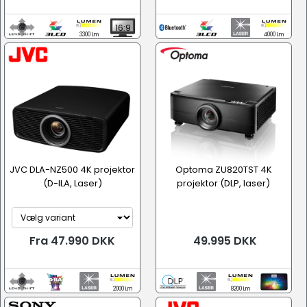
16:9
3300 Lm
4000 Lm
JVC DLA-NZ500 4K projektor
Optoma ZU820TST 4K
(D-ILA, Laser)
projektor (DLP, laser)
Fra 47.990 DKK
49.995 DKK
2000 Lm
8200 Lm