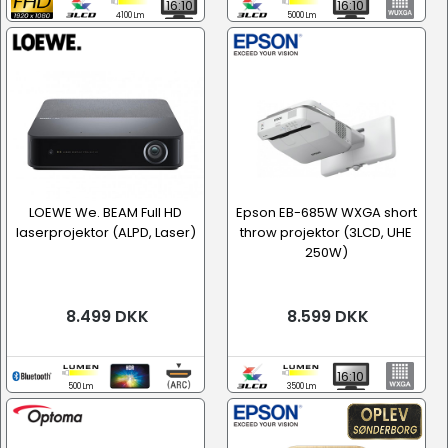
16:10
16:10
4100 Lm
5000 Lm
LOEWE We. BEAM Full HD
Epson EB-685W WXGA short
laserprojektor (ALPD, Laser)
throw projektor (3LCD, UHE
250W)
8.499 DKK
8.599 DKK
16:10
500 Lm
3500 Lm