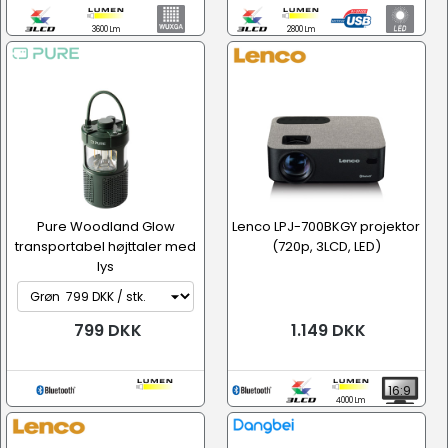
3600 Lm
2800 Lm
Pure Woodland Glow
Lenco LPJ-700BKGY projektor
transportabel højttaler med
(720p, 3LCD, LED)
lys
799 DKK
1.149 DKK
16:9
4000 Lm