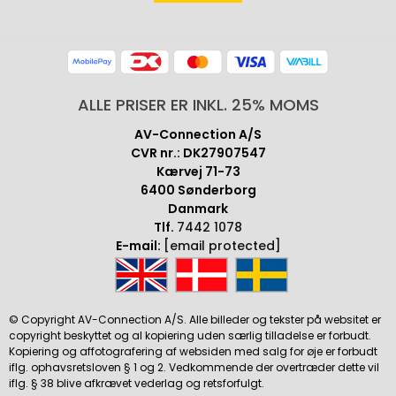
ALLE PRISER ER INKL. 25% MOMS
AV-Connection A/S
CVR nr.: DK27907547
Kærvej 71-73
6400 Sønderborg
Danmark
Tlf.
7442 1078
E-mail:
[email protected]
© Copyright AV-Connection A/S. Alle billeder og tekster på websitet er
copyright beskyttet og al kopiering uden særlig tilladelse er forbudt.
Kopiering og affotografering af websiden med salg for øje er forbudt
iflg. ophavsretsloven § 1 og 2. Vedkommende der overtræder dette vil
iflg. § 38 blive afkrævet vederlag og retsforfulgt.