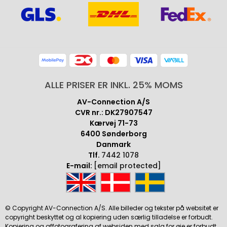
ALLE PRISER ER INKL. 25% MOMS
AV-Connection A/S
CVR nr.: DK27907547
Kærvej 71-73
6400 Sønderborg
Danmark
Tlf.
7442 1078
E-mail:
[email protected]
© Copyright AV-Connection A/S. Alle billeder og tekster på websitet er
copyright beskyttet og al kopiering uden særlig tilladelse er forbudt.
Kopiering og affotografering af websiden med salg for øje er forbudt