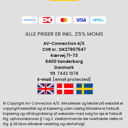
ALLE PRISER ER INKL. 25% MOMS
AV-Connection A/S
CVR nr.: DK27907547
Kærvej 71-73
6400 Sønderborg
Danmark
Tlf.
7442 1078
E-mail:
[email protected]
© Copyright AV-Connection A/S. Alle billeder og tekster på websitet er
copyright beskyttet og al kopiering uden særlig tilladelse er forbudt.
Kopiering og affotografering af websiden med salg for øje er forbudt
iflg. ophavsretsloven § 1 og 2. Vedkommende der overtræder dette vil
iflg. § 38 blive afkrævet vederlag og retsforfulgt.