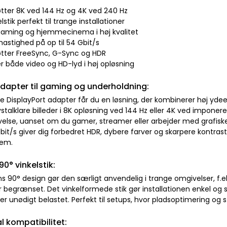
øtter 8K ved 144 Hz og 4K ved 240 Hz
lstik perfekt til trange installationer
l gaming og hjemmecinema i høj kvalitet
hastighed på op til 54 Gbit/s
øtter FreeSync, G-Sync og HDR
r både video og HD-lyd i høj opløsning
adapter til gaming og underholdning:
 DisplayPort adapter får du en løsning, der kombinerer høj yde
ystalklare billeder i 8K opløsning ved 144 Hz eller 4K ved imponer
evelse, uanset om du gamer, streamer eller arbejder med grafiske
Gbit/s giver dig forbedret HDR, dybere farver og skarpere kontrast
rem.
90° vinkelstik:
s 90° design gør den særligt anvendelig i trange omgivelser, f.e
 begrænset. Det vinkelformede stik gør installationen enkel og s
ver unødigt belastet. Perfekt til setups, hvor pladsoptimering og s
 kompatibilitet: