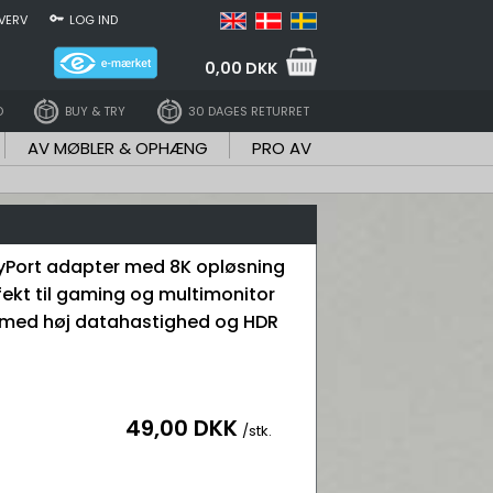
VERV
LOG IND
0,00 DKK
D
BUY & TRY
30 DAGES RETURRET
AV MØBLER & OPHÆNG
PRO AV
ayPort adapter med 8K opløsning
fekt til gaming og multimonitor
med høj datahastighed og HDR
49,00 DKK
/stk.