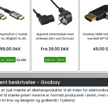
splayPort 2.1 kabel
Apparat strømkabel med
Goobay HDMI vin
Hz, 16K@60 Hz, 80
vinklede stik | sort (Schuko
vandret 90° (
Gbit/s)
CEE7/7 – C13)
99,00
DKK
Fra
29,00
DKK
49,00
0 m.
3,0 m.
Se alle
0,50 m.
1,8 m.
ent beskrivelse - Goobay
et tysk mærke af tilbehørsprodukter til alt inden for elektronik
et til stærke priser! Varerne er normalt produceret i østen, men
 EU krav og designet og godkendt i Tyskland.