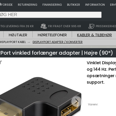
FORSIDE
RETURNERING
FINANSIERING
BUTIKKER
INFORMATION
ERH
TIG LEVERING FRA 39 KR
FRI FRAGT OVER 995 KR
PRISSIKKERHE
HØJTALER
HØRETELEFONER
KABLER & TILBEHØR
DISPLAYPORT KABEL
DISPLAYPORT ADAPTER / KONVERTER
Port vinkled forlænger adapter | Højre (90°)
Vinklet Displ
og 144 Hz. Per
opsætninger 
support.
Varenr: