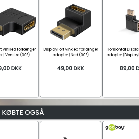
t vinkled forlænger
DisplayPort vinkled forlænger
Horisontal Displa
 | Venstre (90°)
adapter | Ned (90°)
adapter (DisplayP
han), 90 grade
9,00
DKK
49,00
DKK
89,00
 KØBTE OGSÅ