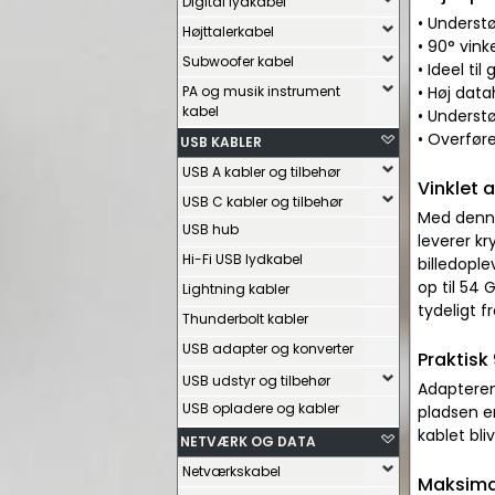
Digital lydkabel
• Underst
Højttalerkabel
• 90° vinke
Subwoofer kabel
• Ideel ti
PA og musik instrument
• Høj data
kabel
• Underst
• Overføre
USB KABLER
USB A kabler og tilbehør
Vinklet 
USB C kabler og tilbehør
Med denne
USB hub
leverer kr
Hi-Fi USB lydkabel
billedopl
op til 54 
Lightning kabler
tydeligt f
Thunderbolt kabler
USB adapter og konverter
Praktisk 
USB udstyr og tilbehør
Adapteren
USB opladere og kabler
pladsen er
kablet bli
NETVÆRK OG DATA
Netværkskabel
Maksimal