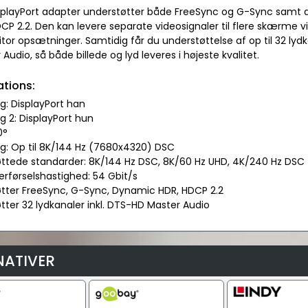
playPort adapter understøtter både FreeSync og G-Sync samt
P 2.2. Den kan levere separate videosignaler til flere skærme via 
tor opsætninger. Samtidig får du understøttelse af op til 32 l
Audio, så både billede og lyd leveres i højeste kvalitet.
ations:
ing: DisplayPort han
ing 2: DisplayPort hun
0°
ng: Op til 8K/144 Hz (7680x4320) DSC
øttede standarder: 8K/144 Hz DSC, 8K/60 Hz UHD, 4K/240 Hz DSC 
erførselshastighed: 54 Gbit/s
øtter FreeSync, G-Sync, Dynamic HDR, HDCP 2.2
tter 32 lydkanaler inkl. DTS-HD Master Audio
NATIVER