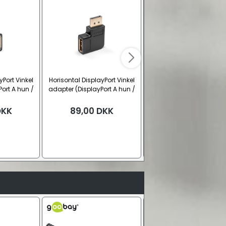
yPort Vinkel
Horisontal DisplayPort Vinkel
DisplayPort til VGA adap
ort A hun /
adapter (DisplayPort A hun /
r, højre
han), 90 grader, venstre
DKK
89,00
DKK
59,00
DKK