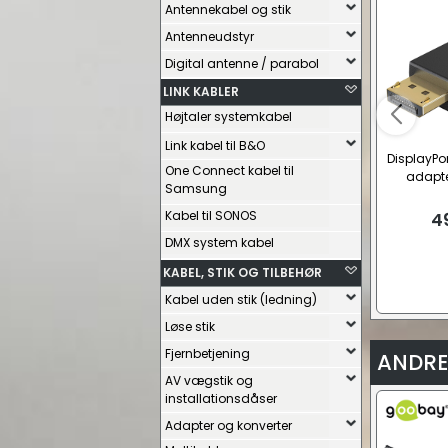
Antennekabel og stik
Antenneudstyr
Digital antenne / parabol
LINK KABLER
Højtaler systemkabel
Link kabel til B&O
DisplayPor
One Connect kabel til
adapter
Samsung
Kabel til SONOS
4
DMX system kabel
KABEL, STIK OG TILBEHØR
Kabel uden stik (ledning)
Løse stik
Fjernbetjening
ANDRE
AV vægstik og
installationsdåser
Adapter og konverter