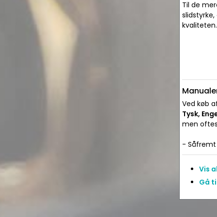
Til de me
slidstyrke,
kvaliteten.
Manualer
Ved køb af
Tysk, Eng
men oftes
- Såfremt 
Vis 
Gå t