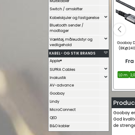
Multikabler
Switch / omskifter
Kabelskjuler og fastgørelse
Bluetooth sender /
modtager
Værktøj, måleudstyr og
Goobay Di
vedligehold
(8K@240 
KABEL- OG STIK BRANDS
Fra
Apple®
SUPRA Cables
1,0 m.
2,
Inakustik
AV-advance
Goobay
Produc
Lindy
MicroConnect
Goobay er 
QED
God kvalit
de strenge
B&O kabler