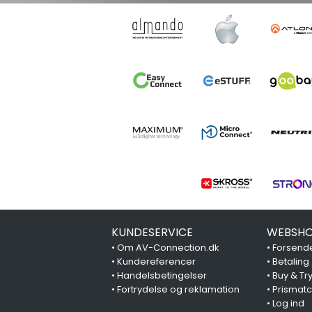
KUNDESERVICE
WEBSHO
•
Om AV-Connection.dk
•
Forsende
•
Kundereferencer
•
Betaling
•
Handelsbetingelser
•
Buy & Tr
•
Fortrydelse og reklamation
•
Prismat
•
Log ind