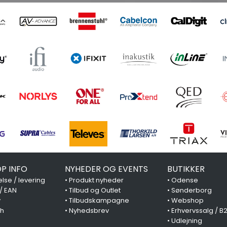
P INFO
NYHEDER OG EVENTS
BUTIKKER
lse / levering
•
Produkt nyheder
•
Odense
 / EAN
•
Tilbud og Outlet
•
Sønderborg
y
•
Tilbudskampagne
•
Webshop
ch
•
Nyhedsbrev
•
Erhvervssalg / B
•
Udlejning