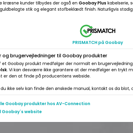
re kræsne kunder tilbydes der også en
Goobay Plus
kabelserie, s
 guldbelagte stik og elegant stofbeklædt finish. Naturligvis stadig ti
PRISMATCH på Goobay
 og brugervejledninger til Goobay produkter
 et Goobay produkt medfølger der normalt en brugervejledning e
elsk
. Vi kan desværre ikke garantere at der medfølger en trykt 
t er den at finde på producentens webside.
du ikke selv kan finde den ønskede manual, kontakt os da blot, og
alle Goobay produkter hos AV-Connection
il Goobay´s website