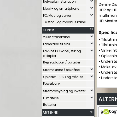
Netværksinstallation
Denne Dis
Mobil- og smartphone
HDR og HDC
multimoni
PC, Mac og server
HD Master 
Telefon- og modbus kabel
STRØM
Specific
230V strømkabel
• Tilslutn
Ladekabel til elbil
• Tilslutn
• Vinkel: 9
Lavvolt DC kabel, stik og
• Opløsni
adapter
• Underst
Rejseadapter / oplader
• Maks. ov
Strømskinne / stikdåse
• Underst
Oplader – USB og trådløs
• Understø
Powerbank
Strømforsyning og inverter
ALTER
El materiel
Batterier
ANTENNE