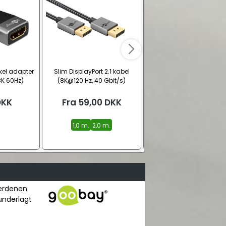
kel adapter
Slim DisplayPort 2.1 kabel
USB 2.0 adapter kabel (U
8K 60Hz)
(8K@120 Hz, 40 Gbit/s)
hun – micro B han)
DKK
Fra
59,00
DKK
19,00
DKK
1,0 m.
2,0 m.
verdenen.
 underlagt