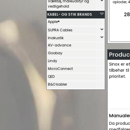
Værktøj, måleudstyr og
oplader, 
vedligehold
28
KABEL- OG STIK BRANDS
Apple®
SUPRA Cables
Inakustik
AV-advance
Goobay
Produce
Lindy
Sinox er e
MicroConnect
tilbehør t
prioritet.
QED
B&O kabler
Manualer
Da produce
medfølger 