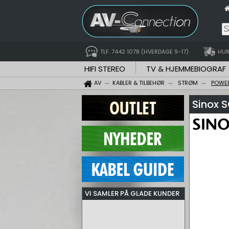
TLF. 7442 1078 (HVERDAGE 9-17)
HUR
HIFI STEREO
TV & HJEMMEBIOGRAF
AV
KABLER & TILBEHØR
STRØM
POWE
Sinox 
VI SAMLER PÅ GLADE KUNDER