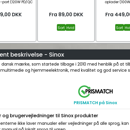
4-port (120W PD/QC
oplader (100
3.0)
9,00
DKK
Fra
89,00
DKK
Fra
449,0
Sort
Hvid
Sort
Hv
nt beskrivelse - Sinox
t dansk mærke, som startede tilbage i 2010 med henblik på at ti
il multimedie og hjemmeelektronik, med kvalitet og god service
PRISMATCH på Sinox
 og brugervejledninger til Sinox produkter
nterne ikke laver manualer eller vejledninger på alle sprog, kan
manual på lokalt sprog til varen.