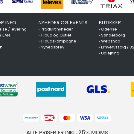
P INFO
NYHEDER OG EVENTS
BUTIKKER
lse / levering
•
Produkt nyheder
•
Odense
 / EAN
•
Tilbud og Outlet
•
Sønderborg
y
•
Tilbudskampagne
•
Webshop
ch
•
Nyhedsbrev
•
Erhvervssalg / B
•
Udlejning
ALLE PRISER ER INKL. 25% MOMS