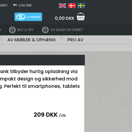
VERV
LOG IND
0,00 DKK
D
BUY & TRY
30 DAGES RETURRET
AV MØBLER & OPHÆNG
PRO AV
ank tilbyder hurtig opladning via
kompakt design og sikkerhed mod
. Perfekt til smartphones, tablets
209 DKK
/stk.