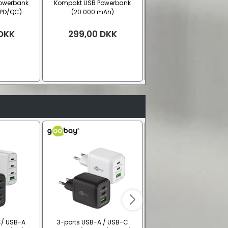
owerbank
Kompakt USB Powerbank
Kompakt USB Powerba
 PD/QC)
(20.000 mAh)
(5.000 mAh, PD / QC)
DKK
299,00
DKK
149,00
DKK
C/ USB-A
3-ports USB-A / USB-C
Solcelle powerbank (20.