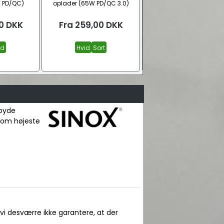
W PD/QC)
oplader (65W PD/QC 3.0)
mAh, QC)
0
DKK
Fra
259,00
DKK
289,00
DKK
id
Hvid
Sort
lbyde
 som højeste
 vi desværre ikke garantere, at der