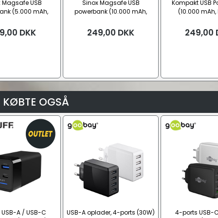
x Magsafe USB
Sinox Magsafe USB
Kompakt USB P
ank (5.000 mAh,
powerbank (10.000 mAh,
(10.000 mAh,
/20W PD/Qi)
15W/20W PD/Qi)
9,00
DKK
249,00
DKK
249,00
 KØBTE OGSÅ
 USB-A / USB-C
USB-A oplader, 4-ports (30W)
4-ports USB-