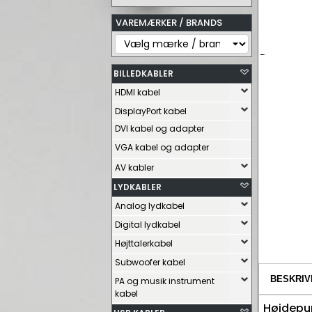
VAREMÆRKER / BRANDS
BILLEDKABLER
HDMI kabel
DisplayPort kabel
DVI kabel og adapter
VGA kabel og adapter
AV kabler
LYDKABLER
Analog lydkabel
Digital lydkabel
Højttalerkabel
Subwoofer kabel
BESKRIV
PA og musik instrument
kabel
Højdepu