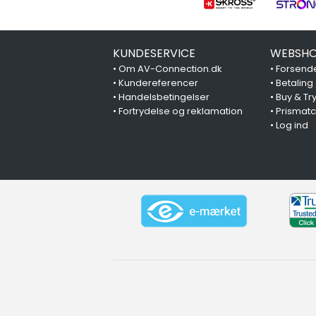
KUNDESERVICE
WEBSHO
•
Om AV-Connection.dk
•
Forsende
•
Kundereferencer
•
Betaling
•
Handelsbetingelser
•
Buy & Tr
•
Fortrydelse og reklamation
•
Prismat
•
Log ind