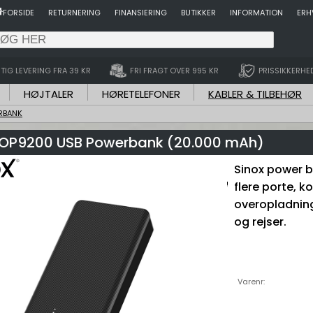
FORSIDE
RETURNERING
FINANSIERING
BUTIKKER
INFORMATION
ERH
TIG LEVERING FRA 39 KR
FRI FRAGT OVER 995 KR
PRISSIKKERHE
HØJTALER
HØRETELEFONER
KABLER & TILBEHØR
RBANK
SOP9200 USB Powerbank (20.000 mAh)
Sinox power b
flere porte, 
overopladning
og rejser.
Varenr: