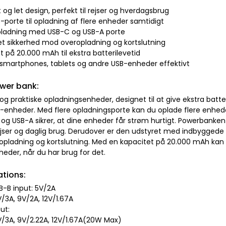
og let design, perfekt til rejser og hverdagsbrug
B-porte til opladning af flere enheder samtidigt
opladning med USB-C og USB-A porte
et sikkerhed mod overopladning og kortslutning
t på 20.000 mAh til ekstra batterilevetid
 smartphones, tablets og andre USB-enheder effektivt
wer bank:
 og praktiske opladningsenheder, designet til at give ekstra batte
-enheder. Med flere opladningsporte kan du oplade flere enhede
og USB-A sikrer, at dine enheder får strøm hurtigt. Powerbanken 
rejser og daglig brug. Derudover er den udstyret med indbyggede 
pladning og kortslutning. Med en kapacitet på 20.000 mAh kan 
nheder, når du har brug for det.
ations:
B-B input: 5V/2A
V/3A, 9V/2A, 12V/1.67A
ut:
5V/3A, 9V/2.22A, 12V/1.67A(20W Max)