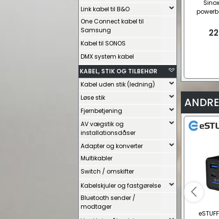
Sino
Link kabel til B&O
powerb
15W
One Connect kabel til
Samsung
22
Kabel til SONOS
DMX system kabel
KABEL, STIK OG TILBEHØR
Kabel uden stik (ledning)
Løse stik
ANDRE
Fjernbetjening
AV vægstik og
installationsdåser
Adapter og konverter
Multikabler
Switch / omskifter
Kabelskjuler og fastgørelse
Bluetooth sender /
modtager
eSTUFF