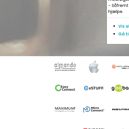
- Såfremt 
hjælpe.
Vis 
Gå ti