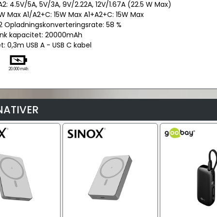
 A2: 4.5V/5A, 5V/3A, 9V/2.22A, 12V/1.67A (22.5 W Max)
15W Max A1/A2+C: 15W Max A1+A2+C: 15W Max
A2 Opladningskonverteringsrate: 58 %
nk kapacitet: 20000mAh
et: 0,3m USB A - USB C kabel
20.000 mAh
NATIVER