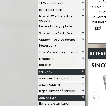
• USB A1 /
230V strømkabel
• A1+A2: 
Ladekabel til elbil
• USB A1, 
Lavvolt DC kabel, stik og
• Powerba
adapter
• Inkluder
Rejseadapter / oplader
Strømskinne / stikdåse
Oplader – USB og trådløs
Powerbank
ALTER
Strømforsyning og inverter
El materiel
Batterier
ANTENNE
Antennekabel og stik
Antenneudstyr
Digital antenne / parabol
LINK KABLER
Højtaler systemkabel