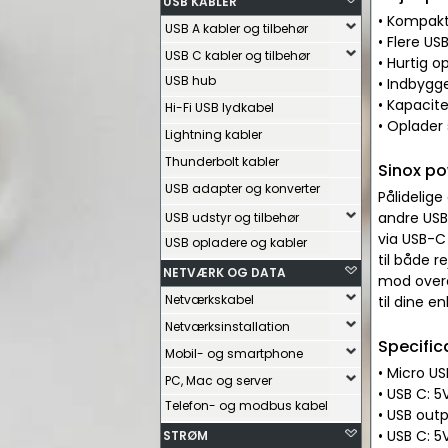
USB KABLER
• Kompakt 
USB A kabler og tilbehør
• Flere US
USB C kabler og tilbehør
• Hurtig 
USB hub
• Indbygg
• Kapacite
Hi-Fi USB lydkabel
• Oplader
Lightning kabler
Thunderbolt kabler
Sinox po
USB adapter og konverter
Pålidelige
andre USB
USB udstyr og tilbehør
via USB-C 
USB opladere og kabler
til både 
NETVÆRK OG DATA
mod overo
Netværkskabel
til dine e
Netværksinstallation
Specific
Mobil- og smartphone
• Micro US
PC, Mac og server
• USB C: 5
Telefon- og modbus kabel
• USB outp
• USB C: 
STRØM