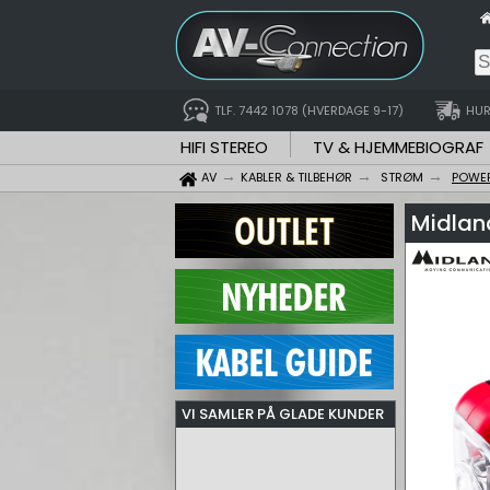
TLF. 7442 1078 (HVERDAGE 9-17)
HUR
HIFI STEREO
TV & HJEMMEBIOGRAF
AV
KABLER & TILBEHØR
STRØM
POWE
Midlan
VI SAMLER PÅ GLADE KUNDER