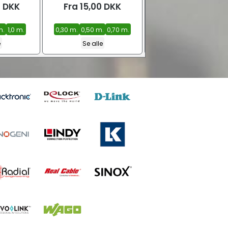
0
DKK
Fra
15,00
DKK
199,00
DKK
m.
1,0 m.
0,30 m.
0,50 m.
0,70 m.
e
Se alle