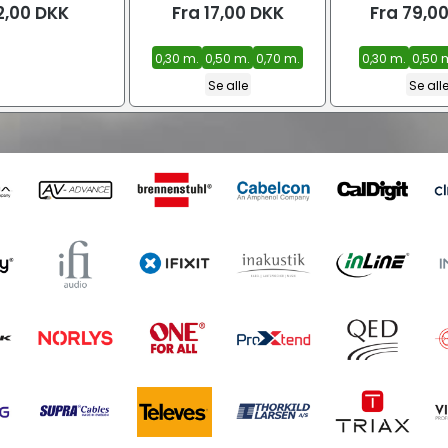
2,00
DKK
Fra
17,00
DKK
Fra
79,0
0,30 m.
0,50 m.
0,70 m.
0,30 m.
0,50 
Se alle
Se all