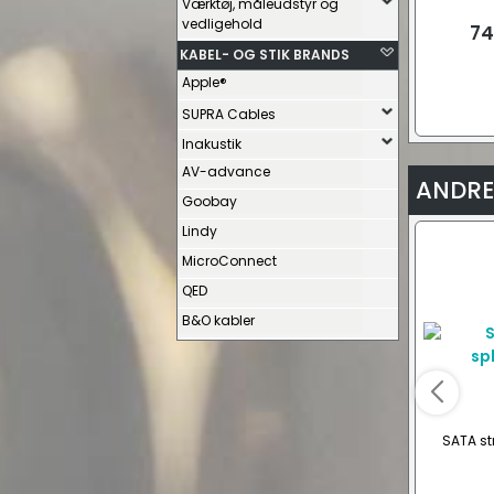
Værktøj, måleudstyr og
powerba
vedligehold
74
KABEL- OG STIK BRANDS
Apple®
SUPRA Cables
Inakustik
AV-advance
ANDRE
Goobay
Lindy
MicroConnect
QED
B&O kabler
SATA st