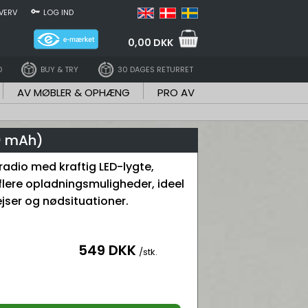
VERV
LOG IND
0,00 DKK
D
BUY & TRY
30 DAGES RETURRET
AV MØBLER & OPHÆNG
PRO AV
0 mAh)
dio med kraftig LED-lygte,
flere opladningsmuligheder, ideel
ejser og nødsituationer.
549 DKK
/stk.