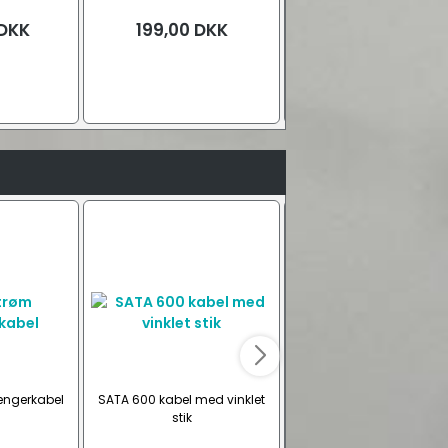
, FM)
lygte (1.200 mAh)
lygte (850 mAh)
DKK
199,00
DKK
Fra
949,00
DKK
Gul
Camouflage
ængerkabel
SATA 600 kabel med vinklet
Lenco MPR-035BK
stik
Transportabel radio (F