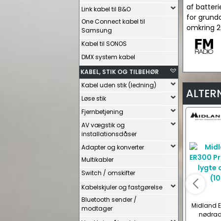
af batteri
Link kabel til B&O
for grundo
One Connect kabel til
omkring 2
Samsung
Kabel til SONOS
DMX system kabel
KABEL, STIK OG TILBEHØR
Kabel uden stik (ledning)
ALTER
Løse stik
Fjernbetjening
AV vægstik og
installationsdåser
Adapter og konverter
Multikabler
Switch / omskifter
Kabelskjuler og fastgørelse
Bluetooth sender /
Midland E
modtager
nødrad