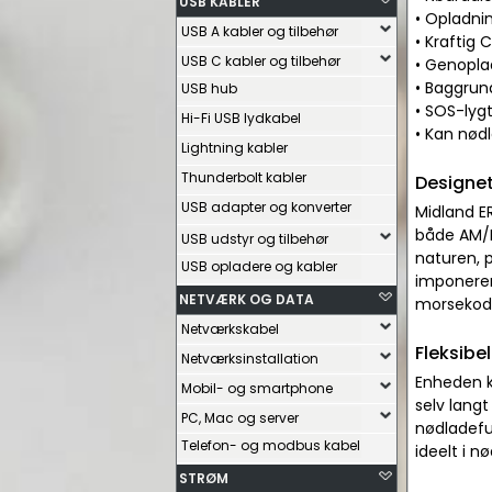
USB KABLER
• Opladni
USB A kabler og tilbehør
• Kraftig
USB C kabler og tilbehør
• Genopla
• Baggrun
USB hub
• SOS-lyg
Hi-Fi USB lydkabel
• Kan nødl
Lightning kabler
Thunderbolt kabler
Designet
USB adapter og konverter
Midland ER
både AM/F
USB udstyr og tilbehør
naturen, 
USB opladere og kabler
imponeren
NETVÆRK OG DATA
morsekod
Netværkskabel
Fleksibe
Netværksinstallation
Enheden k
Mobil- og smartphone
selv langt
PC, Mac og server
nødladefun
Telefon- og modbus kabel
ideelt i n
STRØM