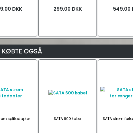
nk (10.000 mAh)
(1200mAh)
mAh, DAB+
9,00
DKK
299,00
DKK
549,00
 KØBTE OGSÅ
røm splitadapter
SATA 600 kabel
SATA strøm forl