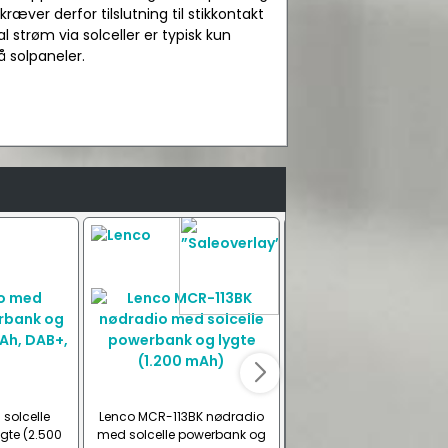
æver derfor tilslutning til stikkontakt
strøm via solceller er typisk kun
å solpaneler.
solcelle
Lenco MCR-113BK nødradio
Sangean MMR88 nødra
gte (2.500
med solcelle powerbank og
med solcelle powerbank