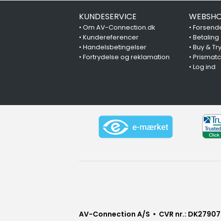
KUNDESERVICE
WEBSHO
•
Om AV-Connection.dk
•
Forsende
•
Kundereferencer
•
Betaling
•
Handelsbetingelser
•
Buy & Tr
•
Fortrydelse og reklamation
•
Prismat
•
Log ind
AV-Connection A/S • CVR nr.: DK27907