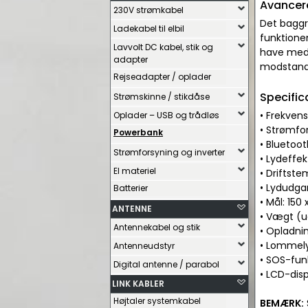
Avancere
230V strømkabel
Det baggr
Ladekabel til elbil
funktione
Lavvolt DC kabel, stik og
have med 
adapter
modstands
Rejseadapter / oplader
Specific
Strømskinne / stikdåse
• Frekven
Oplader – USB og trådløs
• Strømfo
Powerbank
• Bluetoo
Strømforsyning og inverter
• Lydeffe
El materiel
• Driftste
• Lydudga
Batterier
• Mål: 15
ANTENNE
• Vægt (u
Antennekabel og stik
• Opladni
• Lommely
Antenneudstyr
• SOS-fu
Digital antenne / parabol
• LCD-dis
LINK KABLER
Højtaler systemkabel
BEMÆRK: