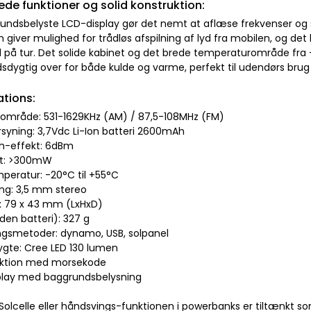
de funktioner og solid konstruktion:
undsbelyste LCD-display gør det nemt at aflæse frekvenser og s
n giver mulighed for trådløs afspilning af lyd fra mobilen, og 
på tur. Det solide kabinet og det brede temperaturområde fra -
dygtig over for både kulde og varme, perfekt til udendørs brug 
ations:
sområde: 531-1629KHz (AM) / 87,5-108MHz (FM)
rsyning: 3,7Vdc Li-Ion batteri 2600mAh
th-effekt: 6dBm
kt: >300mW
mperatur: -20°C til +55°C
ng: 3,5 mm stereo
0 x 79 x 43 mm (LxHxD)
den batteri): 327 g
ngsmetoder: dynamo, USB, solpanel
gte: Cree LED 130 lumen
nktion med morsekode
play med baggrundsbelysning
Solcelle eller håndsvings-funktionen i powerbanks er tiltænkt 