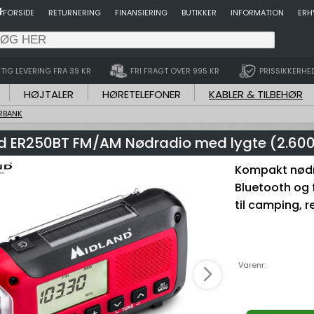
FORSIDE
RETURNERING
FINANSIERING
BUTIKKER
INFORMATION
ERH
TIG LEVERING FRA 39 KR
FRI FRAGT OVER 995 KR
PRISSIKKERHE
HØJTALER
HØRETELEFONER
KABLER & TILBEHØR
RBANK
d ER250BT FM/AM Nødradio med lygte (2.60
Kompakt nødra
Bluetooth og 
til camping, r
Varenr: