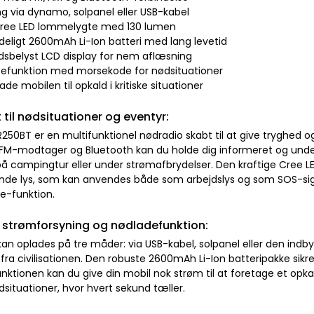
ng via dynamo, solpanel eller USB-kabel
 Cree LED lommelygte med 130 lumen
deligt 2600mAh Li-Ion batteri med lang levetid
dsbelyst LCD display for nem aflæsning
tefunktion med morsekode for nødsituationer
ade mobilen til opkald i kritiske situationer
 til nødsituationer og eventyr:
250BT er en multifunktionel nødradio skabt til at give tryghed og
M-modtager og Bluetooth kan du holde dig informeret og under
på campingtur eller under strømafbrydelser. Den kraftige Cree L
de lys, som kan anvendes både som arbejdslys og som SOS-sig
e-funktion.
l strømforsyning og nødladefunktion:
an oplades på tre måder: via USB-kabel, solpanel eller den indb
 fra civilisationen. Den robuste 2600mAh Li-Ion batteripakke sikre
ktionen kan du give din mobil nok strøm til at foretage et opkald, 
ødsituationer, hvor hvert sekund tæller.