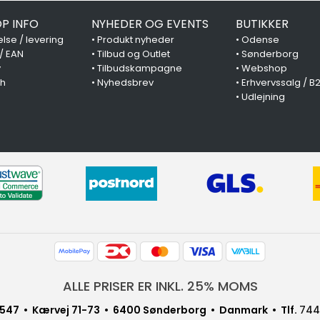
P INFO
NYHEDER OG EVENTS
BUTIKKER
lse / levering
•
Produkt nyheder
•
Odense
 / EAN
•
Tilbud og Outlet
•
Sønderborg
y
•
Tilbudskampagne
•
Webshop
ch
•
Nyhedsbrev
•
Erhvervssalg / B
•
Udlejning
ALLE PRISER ER INKL. 25% MOMS
547 • Kærvej 71-73 • 6400 Sønderborg • Danmark • Tlf.
744