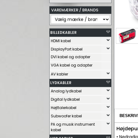
VAREMÆRKER / BRANDS
BILLEDKABLER
HDMI kabel
DisplayPort kabel
DVI kabel og adapter
VGA kabel og adapter
AV kabler
LYDKABLER
Analog lydkabel
Digital lydkabel
Højttalerkabel
Subwoofer kabel
BESKRIV
PA og musik instrument
Højdepu
kabel
• Nødradi