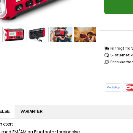
Fri fragt fra
5-stjernet 
Prissikkerhe
ELSE
VARIANTER
nkter:
o med FM/AM og Bluetooth-forbindelse