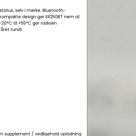
tatus, selv i mørke. Bluetooth-
det kompakte design gør ER250BT nem at
20°C til +55°C gør radioen
året rundt.
som supplement / vedligehold opladning