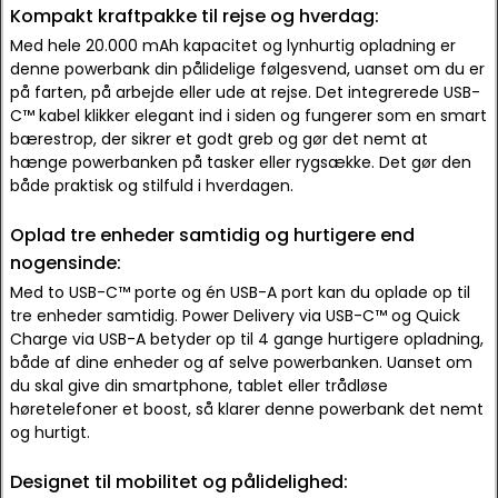
Kompakt kraftpakke til rejse og hverdag:
Med hele 20.000 mAh kapacitet og lynhurtig opladning er
denne powerbank din pålidelige følgesvend, uanset om du er
på farten, på arbejde eller ude at rejse. Det integrerede USB-
C™ kabel klikker elegant ind i siden og fungerer som en smart
bærestrop, der sikrer et godt greb og gør det nemt at
hænge powerbanken på tasker eller rygsække. Det gør den
både praktisk og stilfuld i hverdagen.
Oplad tre enheder samtidig og hurtigere end
nogensinde:
Med to USB-C™ porte og én USB-A port kan du oplade op til
tre enheder samtidig. Power Delivery via USB-C™ og Quick
Charge via USB-A betyder op til 4 gange hurtigere opladning,
både af dine enheder og af selve powerbanken. Uanset om
du skal give din smartphone, tablet eller trådløse
høretelefoner et boost, så klarer denne powerbank det nemt
og hurtigt.
Designet til mobilitet og pålidelighed: