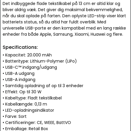
Det indbyggede flade tekstilkabel på 13 cm er altid klar og
bliver aldrig væk. Det giver dig maksimal bekvemmelighed,
når du skal oplade på farten. Den oplyste LED-strip viser klart
batteriets status, så du altid har fuldt overblik. Med
universelle USB-porte er den kompatibel med en lang række
enheder fra både Apple, Samsung, Xiaomi, Huawei og flere.
Specifications:
• Kapacitet: 20.000 mAh
• Batteritype: Lithium-Polymer (LiPo)
• USB-C™ indgang/udgang
• USB-A udgang
• USB-A indgang
• Samtidig opladning af op til 3 enheder
• Effekt: Op til 30 W
• Kabeltype: Fladt tekstilkabel
• Kabellængde: 0,13 m
• LED-opladningsindikator
• Farve: Sort
• Certificeringer: CE, WEEE, BattVO
• Emballage: Retail Box