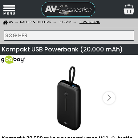
AV
KABLER & TILBEHØR
STRØM
POWERBANK
SØG HER
Kompakt USB Powerbank (20.000 mAh)