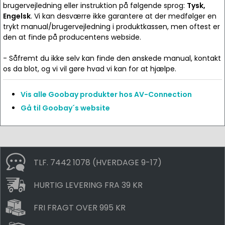
brugervejledning eller instruktion på følgende sprog:
Tysk,
Engelsk
. Vi kan desværre ikke garantere at der medfølger en
trykt manual/brugervejledning i produktkassen, men oftest er
den at finde på producentens webside.
- Såfremt du ikke selv kan finde den ønskede manual, kontakt
os da blot, og vi vil gøre hvad vi kan for at hjælpe.
Vis alle Goobay produkter hos AV-Connection
Gå til Goobay´s website
TLF. 7442 1078 (HVERDAGE 9-17)
HURTIG LEVERING FRA 39 KR
FRI FRAGT OVER 995 KR