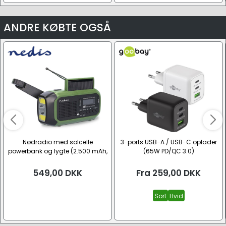
ANDRE KØBTE OGSÅ
Nødradio med solcelle
3-ports USB-A / USB-C oplader
powerbank og lygte (2.500 mAh,
(65W PD/QC 3.0)
DAB+, FM)
549,00
DKK
Fra
259,00
DKK
Sort
Hvid