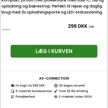
Kompakt 20.000 mAh powerbank med USB-C, hurtig
opladning og bærestrop. Perfekt til rejser og daglig
brug med 3x opladningsporte og LED-statusvisning.
299 DKK
/stk.
Varenr:
LÆG I KURVEN
AV-CONNECTION
Fri fragt fra 995 DKK
30 dages returret
5-stjernet kundeservice
Over 25 års erfaring
Prissikkerhed
E-mærket siden 2004