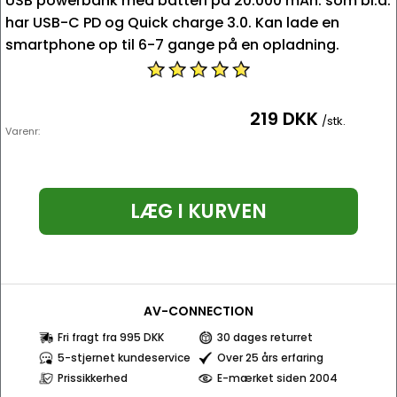
USB powerbank med batteri på 20.000 mAh. som bl.a.
har USB-C PD og Quick charge 3.0. Kan lade en
smartphone op til 6-7 gange på en opladning.
219 DKK
/stk.
Varenr:
LÆG I KURVEN
AV-CONNECTION
Fri fragt fra 995 DKK
30 dages returret
5-stjernet kundeservice
Over 25 års erfaring
Prissikkerhed
E-mærket siden 2004