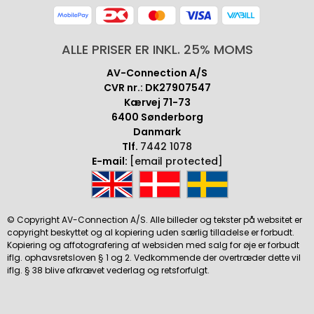
ALLE PRISER ER INKL. 25% MOMS
AV-Connection A/S
CVR nr.: DK27907547
Kærvej 71-73
6400 Sønderborg
Danmark
Tlf.
7442 1078
E-mail:
[email protected]
© Copyright AV-Connection A/S. Alle billeder og tekster på websitet er
copyright beskyttet og al kopiering uden særlig tilladelse er forbudt.
Kopiering og affotografering af websiden med salg for øje er forbudt
iflg. ophavsretsloven § 1 og 2. Vedkommende der overtræder dette vil
iflg. § 38 blive afkrævet vederlag og retsforfulgt.