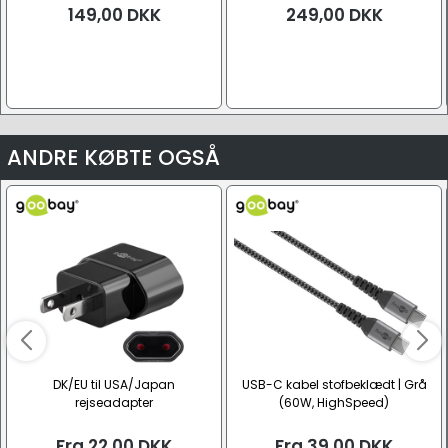
149,00
DKK
249,00
DKK
ANDRE KØBTE OGSÅ
DK/EU til USA/Japan
USB-C kabel stofbeklædt | Grå
rejseadapter
(60W, HighSpeed)
Fra
22,00
DKK
Fra
39,00
DKK