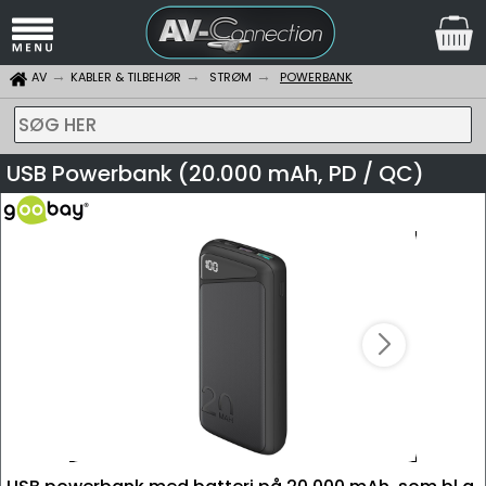
AV
KABLER & TILBEHØR
STRØM
POWERBANK
SØG HER
USB Powerbank (20.000 mAh, PD / QC)