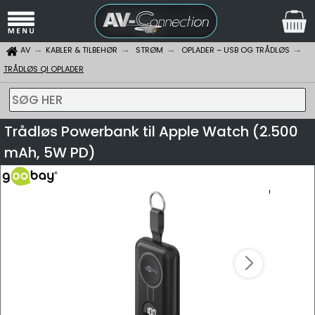
AV
KABLER & TILBEHØR
STRØM
OPLADER – USB OG TRÅDLØS
TRÅDLØS QI OPLADER
SØG HER
Trådløs Powerbank til Apple Watch (2.500
mAh, 5W PD)