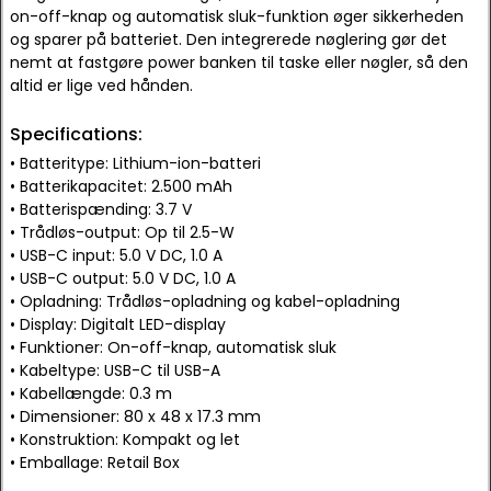
on-off-knap og automatisk sluk-funktion øger sikkerheden
og sparer på batteriet. Den integrerede nøglering gør det
nemt at fastgøre power banken til taske eller nøgler, så den
altid er lige ved hånden.
Specifications:
• Batteritype: Lithium-ion-batteri
• Batterikapacitet: 2.500 mAh
• Batterispænding: 3.7 V
• Trådløs-output: Op til 2.5-W
• USB-C input: 5.0 V DC, 1.0 A
• USB-C output: 5.0 V DC, 1.0 A
• Opladning: Trådløs-opladning og kabel-opladning
• Display: Digitalt LED-display
• Funktioner: On-off-knap, automatisk sluk
• Kabeltype: USB-C til USB-A
• Kabellængde: 0.3 m
• Dimensioner: 80 x 48 x 17.3 mm
• Konstruktion: Kompakt og let
• Emballage: Retail Box