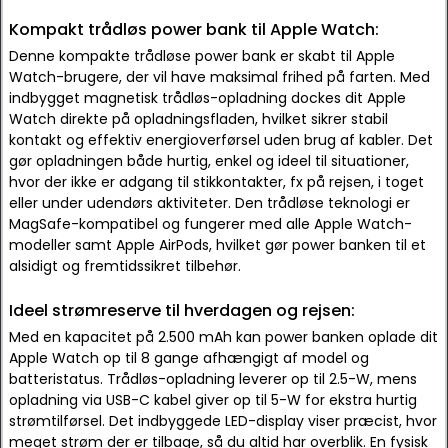
Kompakt trådløs power bank til Apple Watch:
Denne kompakte trådløse power bank er skabt til Apple
Watch-brugere, der vil have maksimal frihed på farten. Med
indbygget magnetisk trådløs-opladning dockes dit Apple
Watch direkte på opladningsfladen, hvilket sikrer stabil
kontakt og effektiv energioverførsel uden brug af kabler. Det
gør opladningen både hurtig, enkel og ideel til situationer,
hvor der ikke er adgang til stikkontakter, fx på rejsen, i toget
eller under udendørs aktiviteter. Den trådløse teknologi er
MagSafe-kompatibel og fungerer med alle Apple Watch-
modeller samt Apple AirPods, hvilket gør power banken til et
alsidigt og fremtidssikret tilbehør.
Ideel strømreserve til hverdagen og rejsen:
Med en kapacitet på 2.500 mAh kan power banken oplade dit
Apple Watch op til 8 gange afhængigt af model og
batteristatus. Trådløs-opladning leverer op til 2.5-W, mens
opladning via USB-C kabel giver op til 5-W for ekstra hurtig
strømtilførsel. Det indbyggede LED-display viser præcist, hvor
meget strøm der er tilbage, så du altid har overblik. En fysisk