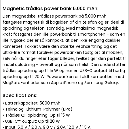
Magnetic trådløs power bank 5,000 mAh:
Den magnetiske, trådløse powerbank på 5.000 mAh
fastgøres magnetisk til bagsiden af din telefon og er ideel til
opladning og telefoni samtidig. Med maksimal magnetisk
kraft fastgøres den lille powerbank til smartphonen - som en
lille rygsæk, der er så kompakt, at den ikke engang dækker
kameraet. Takket være den stærke vedhæftning og det
ultra-lille format forbliver powerbanken fastgjort til mobilen,
selv når du ringer eller tager billeder, hvilket gør den perfekt til
mobil opladning - overalt og når som helst. Den understøtter
trådløs opladning op til 15 W og har en USB-C output til hurtig
opladning op til 20 W. Powerbanken er fuldt kompatibel med
MagSafe-enheder som Apple iPhone og Samsung Galaxy.
Specifications:
• Batterikapacitet: 5000 mAh
• Teknologi: Lithium-Polymer (LiPo)
• Trådløs Qi-opladning: Op til 15 W
• USB-C™ output: Op til 20 W
• Input: 5.0 V / 2.0 A, 9.0 V / 2.0A, 12.0 V / 1.5 A