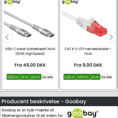
USB-C kabel stofbeklædt | Hvid
CAT 6 U-UTP netværkskabel –
(60W, HighSpeed)
Hvid
Fra
45,00
DKK
Fra
9,00
DKK
0,50 m.
1,0 m.
2,0 m.
Se alle
0,25 m.
0,50 m.
1,0 m.
Se alle
Producent beskrivelse - Goobay
Goobay er et tysk mærke af
tilbehørsprodukter til alt inden for