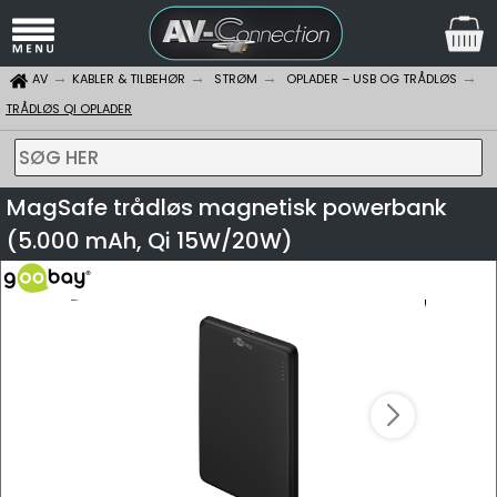
AV
KABLER & TILBEHØR
STRØM
OPLADER – USB OG TRÅDLØS
TRÅDLØS QI OPLADER
SØG HER
MagSafe trådløs magnetisk powerbank
(5.000 mAh, Qi 15W/20W)