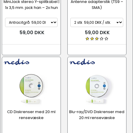
MiniJack stereo Y-splitkabel |
Antenne adapterstik (TS9 –
1x 3,5 mm. jack han – 2x hun
SMA)
59,00 DKK
59,00 DKK
CD Diskrenser med 20 ml
Blu-ray/DVD Diskrenser med
rensevæske
20 ml rensevæske