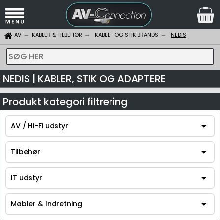
AV
KABLER & TILBEHØR
KABEL- OG STIK BRANDS
NEDIS
SØG HER
NEDIS | KABLER, STIK OG ADAPTERE
Produkt kategori filtrering
AV / Hi-Fi udstyr
AV / Hi-Fi udstyr
Tilbehør
Tilbehør
IT udstyr
IT udstyr
Møbler & Indretning