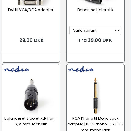
DVI til VGA/XGA adapter
Banan højttaler stik
29,00 DKK
Fra 39,00 DKK
Balanceret 3 polet XLR han -
RCA Phono til Mono Jack
6,35mm Jack stik
adapter | RCA Phono – 1x 6,35
mm. mono jack