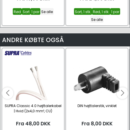
Rød
Sort
1 par
Se alle
Sort, 1 stk.
Rød, 1 stk.
1 par
Se alle
ANDRE KØBTE OGSÅ
SUPRA Classic 4.0 højttalerkabel
DIN højttalerstik, vinklet
| Hvid (2x4,0 mm², CU)
Fra
48,00
DKK
Fra
8,00
DKK