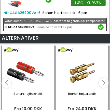
LÆG I KURVEN
NE-CAGB26900VA-6:
Banan højttaler stik | 6 par
Varenummer 'NE-CAGB26900VA-6' består af følgende del-komponenter:
3x
NE-CAGB26900VA
: Banan højttaler stik | 2 par
ALTERNATIVER
Banan højttaler stik
Banan højttalerstik
Fra
10,00
DKK
Fra
24,00
DKK