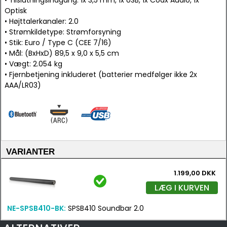
• Tilslutningsindgang: 1x 3,5 mm, 1x USB, 1x Coax Audio, 1x
Optisk
• Højttalerkanaler: 2.0
• Strømkildetype: Strømforsyning
• Stik: Euro / Type C (CEE 7/16)
• Mål: (BxHxD) 89,5 x 9,0 x 5,5 cm
• Vægt: 2.054 kg
• Fjernbetjening inkluderet (batterier medfølger ikke 2x
AAA/LR03)
VARIANTER
1.199,00 DKK
LÆG I KURVEN
NE-SPSB410-BK:
SPSB410 Soundbar 2.0