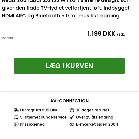
Nedis soundbar 2.0 135 W i sort slimline design, som
giver den flade TV-lyd et velfortjent løft. Indbygget
HDMI ARC og Bluetooth 5.0 for musikstreaming.
1.199 DKK
/stk.
Varenr:
LÆG I KURVEN
AV-CONNECTION
Fri fragt fra 995 DKK
30 dages returret
5-stjernet kundeservice
Over 25 års erfaring
Prissikkerhed
E-mærket siden 2004