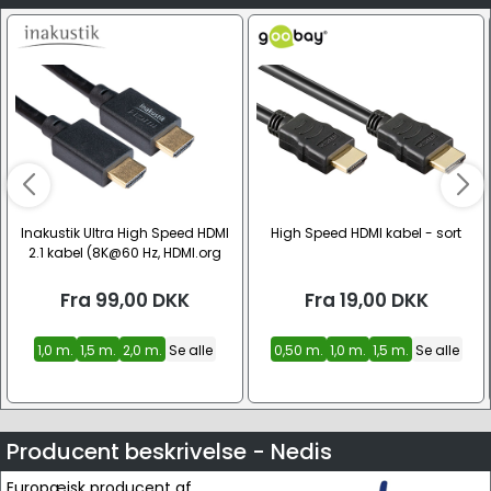
Inakustik Ultra High Speed HDMI
High Speed HDMI kabel - sort
2.1 kabel (8K@60 Hz, HDMI.org
Certified)
Fra
99,00
DKK
Fra
19,00
DKK
1,0 m.
1,5 m.
2,0 m.
Se alle
0,50 m.
1,0 m.
1,5 m.
Se alle
Producent beskrivelse - Nedis
Europæisk producent af