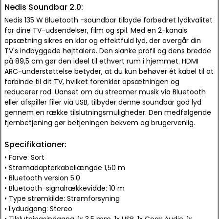
Nedis Soundbar 2.0:
Nedis 135 W Bluetooth -soundbar tilbyde forbedret lydkvalitet
for dine TV-udsendelser, film og spil. Med en 2-kanals
opsætning sikres en klar og effektfuld lyd, der overgår din
TV's indbyggede højttalere. Den slanke profil og dens bredde
på 89,5 cm gør den ideel til ethvert rum i hjemmet. HDMI
ARC-understøttelse betyder, at du kun behøver ét kabel til at
forbinde til dit TV, hvilket forenkler opsætningen og
reducerer rod. Uanset om du streamer musik via Bluetooth
eller afspiller filer via USB, tilbyder denne soundbar god lyd
gennem en række tilslutningsmuligheder. Den medfølgende
fjernbetjening gør betjeningen bekvem og brugervenlig.
Specifikationer:
• Farve: Sort
• Strømadapterkabellængde 1,50 m
• Bluetooth version 5.0
• Bluetooth-signalrækkevidde: 10 m
• Type strømkilde: Strømforsyning
• Lydudgang: Stereo