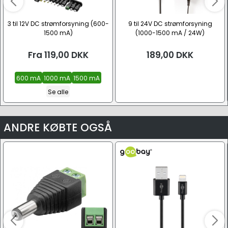
3 til 12V DC strømforsyning (600-
9 til 24V DC strømforsyning
1500 mA)
(1000-1500 mA / 24W)
Fra
119,00
DKK
189,00
DKK
600 mA
1000 mA
1500 mA
Se alle
ANDRE KØBTE OGSÅ