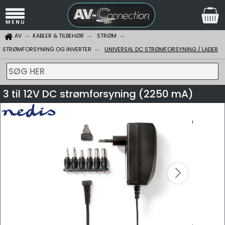
AV
KABLER & TILBEHØR
STRØM
STRØMFORSYNING OG INVERTER
UNIVERSAL DC STRØMFORSYNING / LADER
SØG HER
3 til 12V DC strømforsyning (2250 mA)