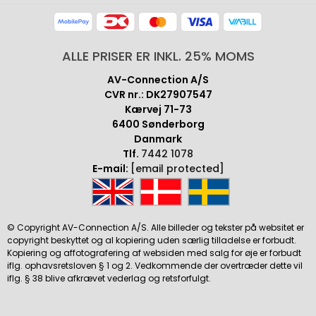
ALLE PRISER ER INKL. 25% MOMS
AV-Connection A/S
CVR nr.: DK27907547
Kærvej 71-73
6400 Sønderborg
Danmark
Tlf.
7442 1078
E-mail:
[email protected]
© Copyright AV-Connection A/S. Alle billeder og tekster på websitet er
copyright beskyttet og al kopiering uden særlig tilladelse er forbudt.
Kopiering og affotografering af websiden med salg for øje er forbudt
iflg. ophavsretsloven § 1 og 2. Vedkommende der overtræder dette vil
iflg. § 38 blive afkrævet vederlag og retsforfulgt.