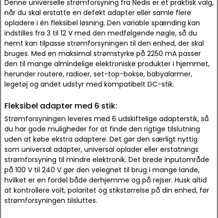
Denne universelle strømforsyning fra Nedis er et praktisk valg,
når du skal erstatte en defekt adapter eller samle flere
opladere i én fleksibel løsning. Den variable spænding kan
indstilles fra 3 til 12 V med den medfølgende nøgle, så du
nemt kan tilpasse strømforsyningen til den enhed, der skal
bruges. Med en maksimal strømstyrke på 2250 mA passer
den til mange almindelige elektroniske produkter i hjemmet,
herunder routere, radioer, set-top-bokse, babyalarmer,
legetøj og andet udstyr med kompatibelt DC-stik.
Fleksibel adapter med 6 stik:
Strømforsyningen leveres med 6 udskiftelige adapterstik, så
du har gode muligheder for at finde den rigtige tilslutning
uden at købe ekstra adaptere. Det gør den særligt nyttig
som universal adapter, universal oplader eller erstatnings
strømforsyning til mindre elektronik. Det brede inputområde
på 100 V til 240 V gør den velegnet til brug i mange lande,
hvilket er en fordel både derhjemme og på rejser. Husk altid
at kontrollere volt, polaritet og stikstørrelse på din enhed, før
strømforsyningen tilsluttes.