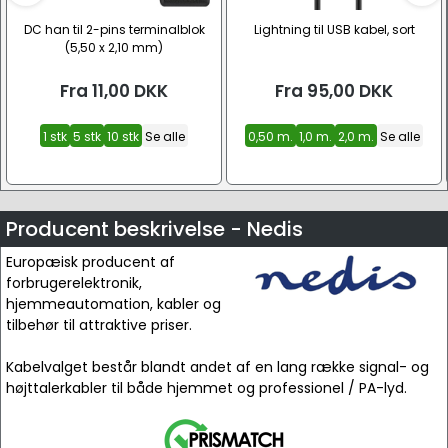
DC han til 2-pins terminalblok
Lightning til USB kabel, sort
(5,50 x 2,10 mm)
Fra
11,00
DKK
Fra
95,00
DKK
1 stk
5 stk
10 stk
Se alle
0,50 m.
1,0 m.
2,0 m.
Se alle
Producent beskrivelse - Nedis
Europæisk producent af
forbrugerelektronik,
hjemmeautomation, kabler og
tilbehør til attraktive priser.
Kabelvalget består blandt andet af en lang række signal- og
højttalerkabler til både hjemmet og professionel / PA-lyd.