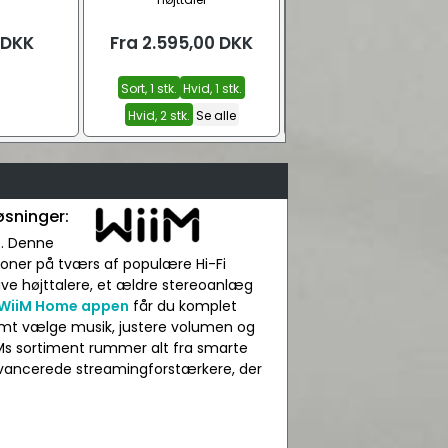
8 ledere | Sort
DKK
Fra
2.595,00
DKK
Fra
119,00
DKK
Sort, 1 stk.
Hvid, 1 stk.
0,50 m.
1,0 m.
2,0 m.
Se 
Hvid, 2 stk.
Se alle
øsninger:
t. Denne
zoner på tværs af populære Hi-Fi
ive højttalere, et ældre stereoanlæg
WiiM Home appen
får du komplet
nemt vælge musik, justere volumen og
iiMs sortiment rummer alt fra smarte
 avancerede streamingforstærkere, der