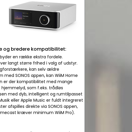
og bredere kompatibilitet:
byder en række ekstra fordele.
r langt større frihed i valg af udstyr.
ngforstærkere, kan selv ældre
gesom med SONOS appen, kan WiiM Home
en er der kompatibilitet med mange
r hjemmelyd, som f.eks. trådløs
sen med dyb, intelligent og rumtilpasset
sik eller Apple Music er fuldt integreret
ster afspilles direkte via SONOS appen,
romecast kræver minimum WiiM Pro).