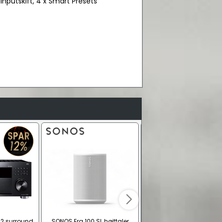
nputskift, 4 x Smart Presets
.2 surround
SONOS Era 100 SL højttaler
Eurostik strømkabel | hv