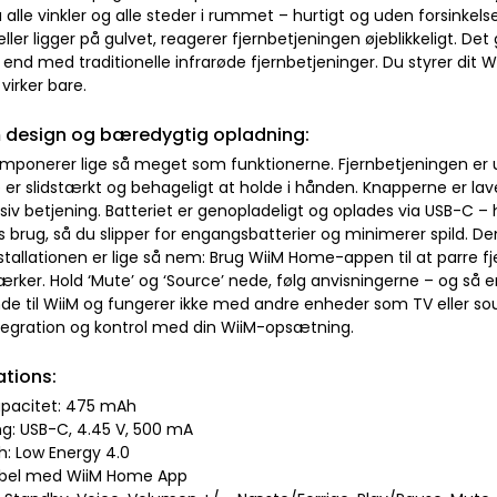
a alle vinkler og alle steder i rummet – hurtigt og uden forsinkels
ller ligger på gulvet, reagerer fjernbetjeningen øjeblikkeligt. Det
v end med traditionelle infrarøde fjernbetjeninger. Du styrer di
 virker bare.
 design og bæredygtig opladning:
imponerer lige så meget som funktionerne. Fjernbetjeningen er 
er slidstærkt og behageligt at holde i hånden. Knapperne er lave
iv betjening. Batteriet er genopladeligt og oplades via USB-C – 
s brug, så du slipper for engangsbatterier og minimerer spild. De
Installationen er lige så nem: Brug WiiM Home-appen til at parre
tærker. Hold ‘Mute’ og ‘Source’ nede, følg anvisningerne – og så e
de til WiiM og fungerer ikke med andre enheder som TV eller so
tegration og kontrol med din WiiM-opsætning.
ations:
kapacitet: 475 mAh
ng: USB-C, 4.45 V, 500 mA
h: Low Energy 4.0
ibel med WiiM Home App