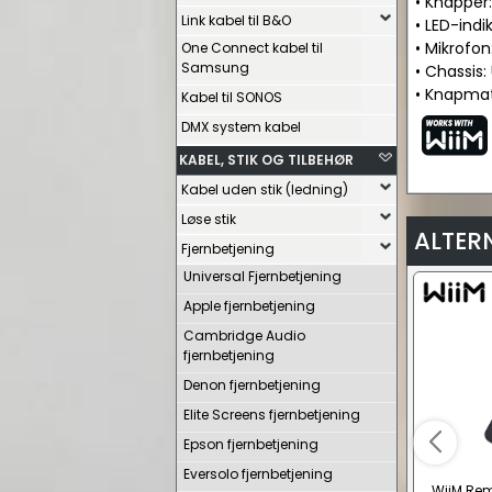
• Knapper:
Link kabel til B&O
• LED-indi
• Mikrofon
One Connect kabel til
Samsung
• Chassis
• Knapmat
Kabel til SONOS
DMX system kabel
KABEL, STIK OG TILBEHØR
Kabel uden stik (ledning)
Løse stik
ALTER
Fjernbetjening
Universal Fjernbetjening
Apple fjernbetjening
Cambridge Audio
fjernbetjening
Denon fjernbetjening
Elite Screens fjernbetjening
Epson fjernbetjening
Eversolo fjernbetjening
WiiM Rem