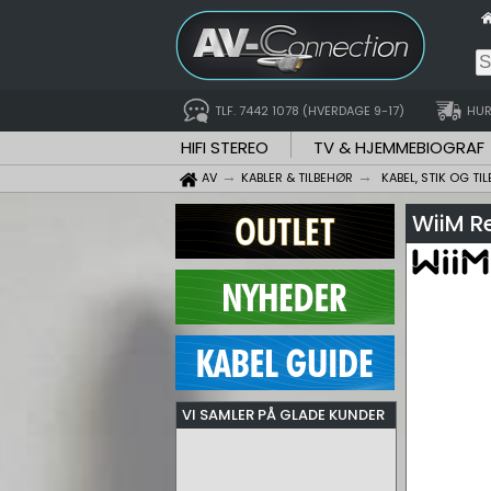
TLF. 7442 1078 (HVERDAGE 9-17)
HUR
HIFI STEREO
TV & HJEMMEBIOGRAF
AV
KABLER & TILBEHØR
KABEL, STIK OG TI
WiiM R
VI SAMLER PÅ GLADE KUNDER