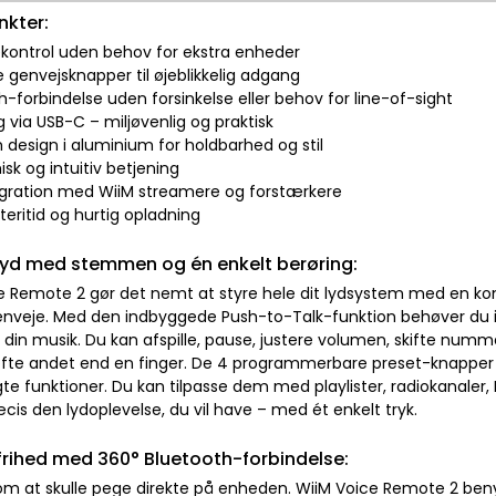
nkter:
ontrol uden behov for ekstra enheder
 genvejsknapper til øjeblikkelig adgang
h-forbindelse uden forsinkelse eller behov for line-of-sight
g via USB-C – miljøvenlig og praktisk
 design i aluminium for holdbarhed og stil
sk og intuitiv betjening
tegration med WiiM streamere og forstærkere
teritid og hurtig opladning
 lyd med stemmen og én enkelt berøring:
e Remote 2 gør det nemt at styre hele dit lydsystem med en
nveje. Med den indbyggede Push-to-Talk-funktion behøver du ikk
r din musik. Du kan afspille, pause, justere volumen, skifte nummer
øfte andet end en finger. De 4 programmerbare preset-knapper giv
e funktioner. Du kan tilpasse dem med playlister, radiokanaler, 
cis den lydoplevelse, du vil have – med ét enkelt tryk.
frihed med 360° Bluetooth-forbindelse:
om at skulle pege direkte på enheden. WiiM Voice Remote 2 benyt