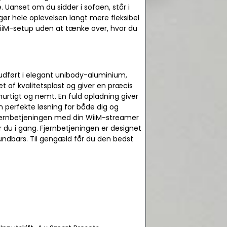
e. Uanset om du sidder i sofaen, står i
 gør hele oplevelsen langt mere fleksibel
t WiiM-setup uden at tænke over, hvor du
udført i elegant unibody-aluminium,
t af kvalitetsplast og giver en præcis
hurtigt og nemt. En fuld opladning giver
n perfekte løsning for både dig og
 fjernbetjeningen med din WiiM-streamer
r du i gang. Fjernbetjeningen er designet
undbars. Til gengæld får du den bedst