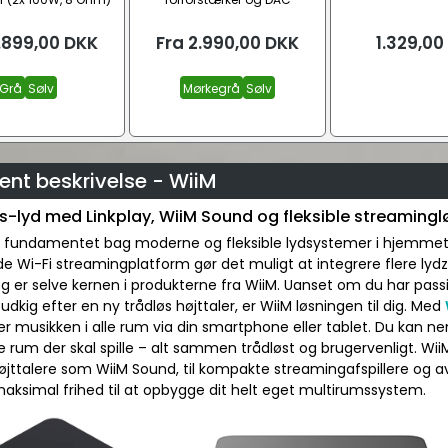
.899,00
DKK
Fra
2.990,00
DKK
1.329,00
Grå
Sølv
Mørkegrå
Sølv
ent beskrivelse - WiiM
s-lyd med Linkplay, WiiM Sound og fleksible streamingl
er fundamentet bag moderne og fleksible lydsystemer i hjemme
 Wi-Fi streamingplatform gør det muligt at integrere flere lyd
 er selve kernen i produkterne fra WiiM. Uanset om du har pass
 udkig efter en ny trådløs højttaler, er WiiM løsningen til dig. Med
er musikken i alle rum via din smartphone eller tablet. Du kan 
ke rum der skal spille – alt sammen trådløst og brugervenligt. W
højttalere som WiiM Sound, til kompakte streamingafspillere og
maksimal frihed til at opbygge dit helt eget multirumssystem.