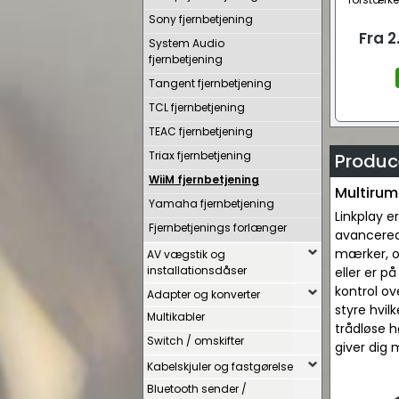
Sony fjernbetjening
Fra
2
System Audio
fjernbetjening
Tangent fjernbetjening
TCL fjernbetjening
TEAC fjernbetjening
Triax fjernbetjening
Produc
WiiM fjernbetjening
Multirum
Yamaha fjernbetjening
Linkplay 
Fjernbetjenings forlænger
avancerede
mærker, og
AV vægstik og
installationsdåser
eller er på
kontrol ov
Adapter og konverter
styre hvil
Multikabler
trådløse 
Switch / omskifter
giver dig 
Kabelskjuler og fastgørelse
Bluetooth sender /