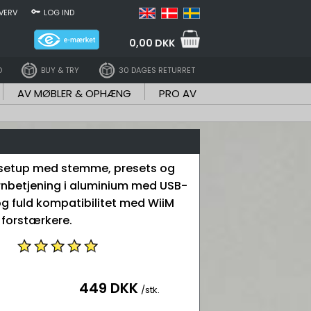
VERV
LOG IND
0,00 DKK
D
BUY & TRY
30 DAGES RETURRET
AV MØBLER & OPHÆNG
PRO AV
-setup med stemme, presets og
ernbetjening i aluminium med USB-
g fuld kompatibilitet med WiiM
forstærkere.
449 DKK
/stk.