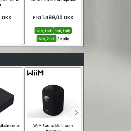
r
(CEE7/16 – C7)
0
DKK
Fra
1.499,00
DKK
Fra
18,00
DKK
Hvid, 1 stk.
Sort, 1 stk.
0,30 m.
0,50 m.
1,5 m
Hvid, 2 stk.
Se alle
Se alle
sikstreamer
WiiM Sound Multiroom
Almando PowerLink M
højttaler
Kabel til B&O, fuldt monter