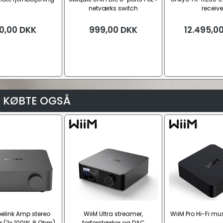
netværks switch
receive
0,00
DKK
999,00
DKK
12.495,0
 KØBTE OGSÅ
belink Amp stereo
WiiM Ultra streamer,
WiiM Pro Hi-Fi mu
r (2x 100W, 8 Ohm)
forforstærker og DAC