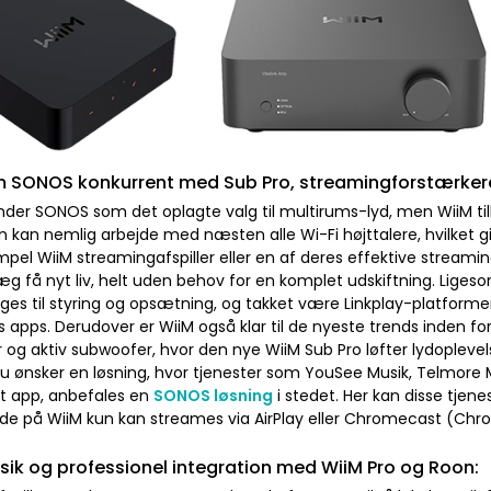
 SONOS konkurrent med Sub Pro, streamingforstærkere 
der SONOS som det oplagte valg til multirums-lyd, men WiiM til
 kan nemlig arbejde med næsten alle Wi-Fi højttalere, hvilket give
pel WiiM streamingafspiller eller en af deres effektive streami
æg få nyt liv, helt uden behov for en komplet udskiftning. Li
ges til styring og opsætning, og takket være Linkplay-platform
s apps. Derudover er WiiM også klar til de nyeste trends inden fo
og aktiv subwoofer, hvor den nye WiiM Sub Pro løfter lydoplevel
du ønsker en løsning, hvor tjenester som YouSee Musik, Telmore Mu
et app, anbefales en
SONOS løsning
i stedet. Her kan disse tjene
de på WiiM kun kan streames via AirPlay eller Chromecast (Ch
sik og professionel integration med WiiM Pro og Roon: