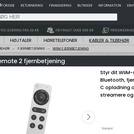
FORSIDE
RETURNERING
FINANSIERING
BUTIKKER
INFORMATION
ERH
TIG LEVERING FRA 39 KR
FRI FRAGT OVER 995 KR
PRISSIKKERHE
HØJTALER
HØRETELEFONER
KABLER & TILBEHØR
LBEHØR
FJERNBETJENING
WIIM FJERNBETJENING
emote 2 fjernbetjening
Styr dit WiiM
Bluetooth, fj
C opladning o
streamere og 
Varenr: