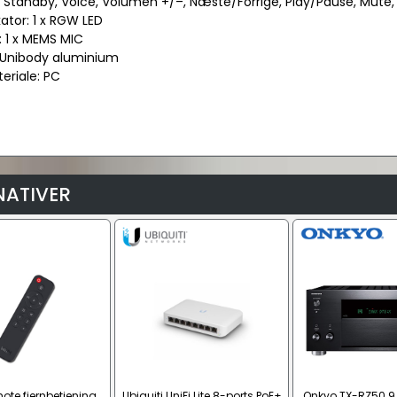
 Standby, Voice, Volumen +/–, Næste/Forrige, Play/Pause, Mute, I
kator: 1 x RGW LED
: 1 x MEMS MIC
: Unibody aluminium
eriale: PC
NATIVER
ote fjernbetjening
Ubiquiti UniFi Lite 8-ports PoE+
Onkyo TX-RZ50 9