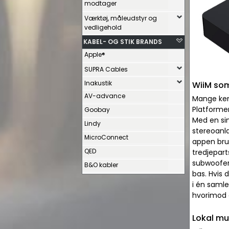
modtager
Værktøj, måleudstyr og
vedligehold
KABEL- OG STIK BRANDS
Apple®
SUPRA Cables
Inakustik
WiiM som
AV-advance
Mange ken
Platformen
Goobay
Med en sim
Lindy
stereoanl
MicroConnect
appen bru
QED
tredjepart
subwoofer 
B&O kabler
bas. Hvis 
i én saml
hvorimod 
Lokal mu