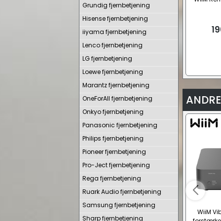
Grundig fjernbetjening
Hisense fjernbetjening
19
iiyama fjernbetjening
Lenco fjernbetjening
LG fjernbetjening
Loewe fjernbetjening
Marantz fjernbetjening
ANDRE
OneForAll fjernbetjening
Onkyo fjernbetjening
Panasonic fjernbetjening
Philips fjernbetjening
Pioneer fjernbetjening
Pro-Ject fjernbetjening
Rega fjernbetjening
Ruark Audio fjernbetjening
Samsung fjernbetjening
WiiM Vi
Sharp fjernbetjening
forstærke