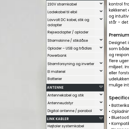
kontrol fr
230V strømkabel
køkkenet e
Ladekabel til elbil
og intuiti
Lavvolt DC kabel, stik og
står – det
adapter
Rejseadapter / oplader
Premium
Strømskinne / stikdåse
Designet 
Oplader – USB og trådløs
som både 
og respons
Powerbank
flere uger
Strømforsyning og inverter
miljøet. 
El materiel
eller fors
udelukken
Batterier
mulige in
ANTENNE
Antennekabel og stik
Specific
Antenneudstyr
• Batteri
Digital antenne / parabol
• Opladni
• Bluetoot
LINK KABLER
• Kompat
Højtaler systemkabel