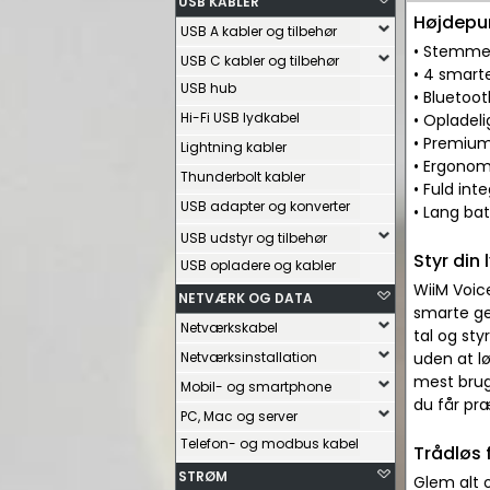
USB KABLER
Højdepu
USB A kabler og tilbehør
• Stemmek
USB C kabler og tilbehør
• 4 smarte
USB hub
• Bluetoot
Hi-Fi USB lydkabel
• Opladeli
• Premium
Lightning kabler
• Ergonomi
Thunderbolt kabler
• Fuld in
USB adapter og konverter
• Lang bat
USB udstyr og tilbehør
Styr din
USB opladere og kabler
WiiM Voic
NETVÆRK OG DATA
smarte ge
Netværkskabel
tal og sty
Netværksinstallation
uden at l
mest brugt
Mobil- og smartphone
du får præ
PC, Mac og server
Telefon- og modbus kabel
Trådløs 
STRØM
Glem alt 