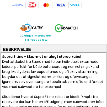
30 dages risikofrit køb
- FRI fragt og retur
BESKRIVELSE
Supra BiLine - Skærmet analogt stereo kabel
Kvalitetskabel fra Supra med to par individuelt skærmede
ledere, perfekt for både ballanceret og normal single-end
brug. Med yderst lav capacitance og effektiv skærmning,
betyder det at signalet kommer klart og uforvrænget
igennem, selv over længere kabeltræk som ofte er tilfældet
ved med subwoofere for eksempel.
Situationer hvor at Supra BiLine kablet er ideelt: Y-split fra
receivere der kun har en LFE udgang, men subwooferen både
skal have højre og venstre signal for at køre optimalt. Kan