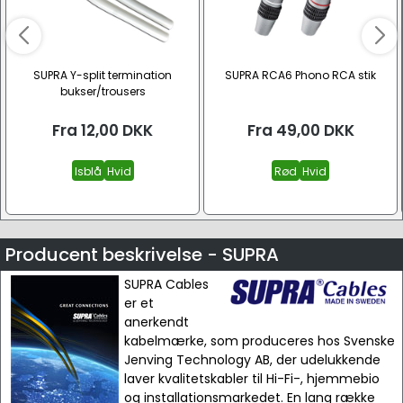
SUPRA Y-split termination
SUPRA RCA6 Phono RCA stik
bukser/trousers
Fra
12,00
DKK
Fra
49,00
DKK
Isblå
Hvid
Rød
Hvid
Producent beskrivelse - SUPRA
SUPRA Cables
er et
anerkendt
kabelmærke, som produceres hos Svenske
Jenving Technology AB, der udelukkende
laver kvalitetskabler til Hi-Fi-, hjemmebio
og installationsmarkedet. En lang række