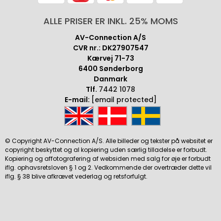
ALLE PRISER ER INKL. 25% MOMS
AV-Connection A/S
CVR nr.: DK27907547
Kærvej 71-73
6400 Sønderborg
Danmark
Tlf.
7442 1078
E-mail:
[email protected]
© Copyright AV-Connection A/S. Alle billeder og tekster på websitet er
copyright beskyttet og al kopiering uden særlig tilladelse er forbudt.
Kopiering og affotografering af websiden med salg for øje er forbudt
iflg. ophavsretsloven § 1 og 2. Vedkommende der overtræder dette vil
iflg. § 38 blive afkrævet vederlag og retsforfulgt.