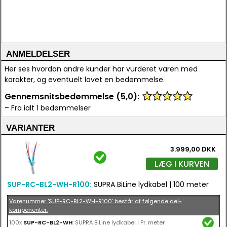
ANMELDELSER
Her ses hvordan andre kunder har vurderet varen med
karakter, og eventuelt lavet en bedømmelse.
Gennemsnitsbedømmelse (5,0):
– Fra ialt 1 bedømmelser
VARIANTER
3.999,00 DKK
LÆG I KURVEN
SUP-RC-BL2-WH-R100:
SUPRA BiLine lydkabel | 100 meter
Varenummer 'SUP-RC-BL2-WH-R100' består af følgende del-
komponenter:
100x
SUP-RC-BL2-WH
: SUPRA BiLine lydkabel | Pr. meter