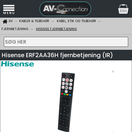
AV
KABLER & TILBEHØR
KABEL, STIK OG TILBEHØR
FJERNBETJENING
HISENSE FJERNBETJENING
SØG HER
Hisense ERF2AA36H fjernbetjening (IR)