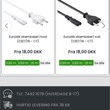
Eurostik strømkabel | hvid
Eurostik strømkabel | sort
(CEE7/16 – C7)
(CEE7/16 – C7)
Fra
18,00
DKK
Fra
18,00
DKK
0,30 m.
0,50 m.
1,5 m.
Se alle
0,30 m.
0,50 m.
1,5 m.
Se alle
TLF. 7442 1078 (HVERDAGE 9-17)
HURTIG LEVERING FRA 39 KR