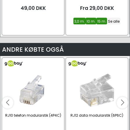
RJ11)
49,00
DKK
Fra
29,00
DKK
3,0 m.
10 m.
15 m.
Se alle
ANDRE KØBTE OGSÅ
RJ10 telefon modularstik (4P4C)
RJ12 data modularstik (6P6C)