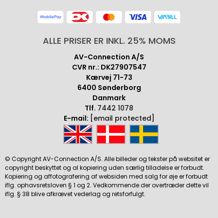
ALLE PRISER ER INKL. 25% MOMS
AV-Connection A/S
CVR nr.: DK27907547
Kærvej 71-73
6400 Sønderborg
Danmark
Tlf.
7442 1078
E-mail:
[email protected]
© Copyright AV-Connection A/S. Alle billeder og tekster på websitet er
copyright beskyttet og al kopiering uden særlig tilladelse er forbudt.
Kopiering og affotografering af websiden med salg for øje er forbudt
iflg. ophavsretsloven § 1 og 2. Vedkommende der overtræder dette vil
iflg. § 38 blive afkrævet vederlag og retsforfulgt.