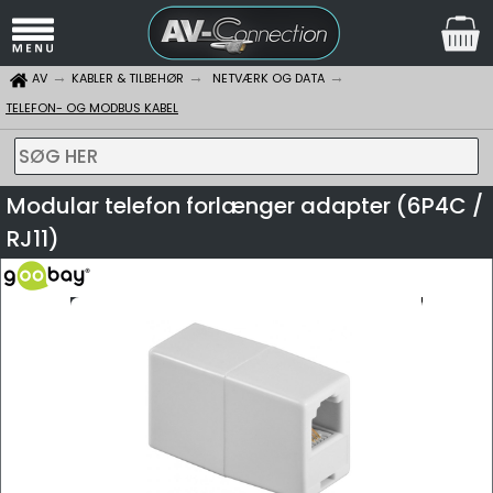
AV
KABLER & TILBEHØR
NETVÆRK OG DATA
TELEFON- OG MODBUS KABEL
SØG HER
Modular telefon forlænger adapter (6P4C /
RJ11)