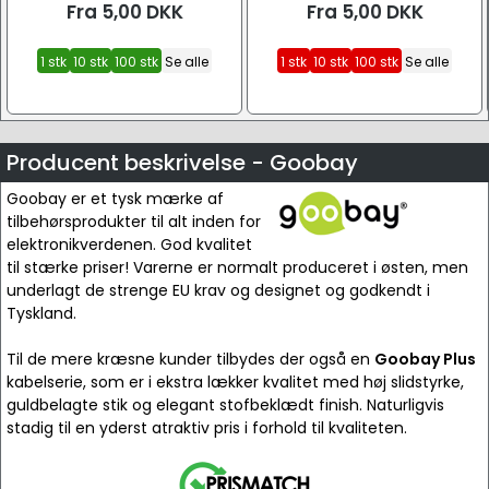
Fra
5,00
DKK
Fra
5,00
DKK
1 stk
10 stk
100 stk
Se alle
1 stk
10 stk
100 stk
Se alle
Producent beskrivelse - Goobay
Goobay er et tysk mærke af
tilbehørsprodukter til alt inden for
elektronikverdenen. God kvalitet
til stærke priser! Varerne er normalt produceret i østen, men
underlagt de strenge EU krav og designet og godkendt i
Tyskland.
Til de mere kræsne kunder tilbydes der også en
Goobay Plus
kabelserie, som er i ekstra lækker kvalitet med høj slidstyrke,
guldbelagte stik og elegant stofbeklædt finish. Naturligvis
stadig til en yderst atraktiv pris i forhold til kvaliteten.