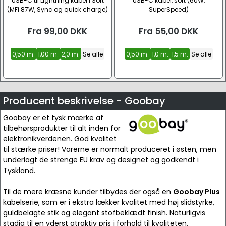
USB-C til Lightning kabel | Sort
USB-C kabel, sort (60W,
(MFi 87W, Sync og quick charge)
SuperSpeed)
Fra
99,00
DKK
Fra
55,00
DKK
0,50 m.
1,00 m.
2,0 m.
Se alle
0,50 m.
1,0 m.
1,5 m.
Se alle
Producent beskrivelse - Goobay
Goobay er et tysk mærke af
tilbehørsprodukter til alt inden for
elektronikverdenen. God kvalitet
til stærke priser! Varerne er normalt produceret i østen, men
underlagt de strenge EU krav og designet og godkendt i
Tyskland.
Til de mere kræsne kunder tilbydes der også en
Goobay Plus
kabelserie, som er i ekstra lækker kvalitet med høj slidstyrke,
guldbelagte stik og elegant stofbeklædt finish. Naturligvis
stadig til en yderst atraktiv pris i forhold til kvaliteten.