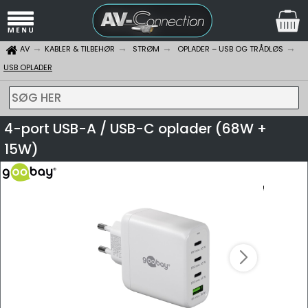
AV
KABLER & TILBEHØR
STRØM
OPLADER – USB OG TRÅDLØS
USB OPLADER
SØG HER
4-port USB-A / USB-C oplader (68W +
15W)