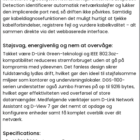
Detection identificerer automatisk netværkssløjfer og lukker
den implicerede port ned, så driften ikke påvirkes. Samtidig
gør kabeldiagnosefunktionen det muligt hurtigt at tjekke
kabelforbindelser, registrere fejl og vurdere kabelkvalitet – alt
sammen direkte via det webbaserede interface.
Støjsvag, energivenlig og nem at overvåge:
Takket være D-Link Green-teknologi og IEEE 802.3az-
kompatibilitet reduceres strømforbruget uden at gå på
kompromis med ydeevnen. Det fanless design sikrer
fuldstændig lydløs drift, hvilket gør den ideel til støjfølsomme
miljøer som kontorer og undervisningslokaler. DGS-1100-
serien understøtter også Jumbo Frames på op til 9216 bytes,
hvilket øger effektiviteten ved overførsel af store
datamængder. Medfølgende værktøjer som D-Link Network
Assistant og D-View 7 gør det nemt at opdage og
konfigurere enheder samt få komplet overblik over dit
netværk.
Specifications: