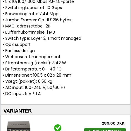
• 5 x 10/100/1000 Mbps RJ-45-porte
• Switchingkapacitet: 10 Gbps
• Forwarding rate: 7,44 Mpps
• Jumbo Frames: Op til 9216 bytes
• MAC-adressetabel: 2K
• Bufferhukommelse: 1 MB
• Switch type: Layer 2, smart managed
• QoS support
• Fanless design
• Webbaseret management
• Strømforbrug (maks.): 3,42 W
• Driftstemperatur: 0 – 40 °C
• Dimensioner: 100,5 x 82 x 28 mm
• Vægt (pakket): 0,56 kg
• AC input: 100-240 V, 50/60 Hz
• DC input: 5 V / 1 A
VARIANTER
289,00 DKK