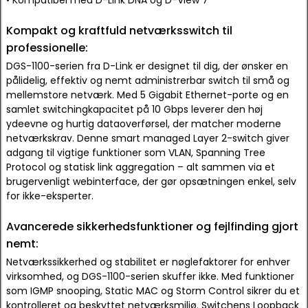
• Kompatibel med D-Link DNA og D-View 7
Kompakt og kraftfuld netværksswitch til
professionelle:
DGS-1100-serien fra D-Link er designet til dig, der ønsker en
pålidelig, effektiv og nemt administrerbar switch til små og
mellemstore netværk. Med 5 Gigabit Ethernet-porte og en
samlet switchingkapacitet på 10 Gbps leverer den høj
ydeevne og hurtig dataoverførsel, der matcher moderne
netværkskrav. Denne smart managed Layer 2-switch giver
adgang til vigtige funktioner som VLAN, Spanning Tree
Protocol og statisk link aggregation – alt sammen via et
brugervenligt webinterface, der gør opsætningen enkel, selv
for ikke-eksperter.
Avancerede sikkerhedsfunktioner og fejlfinding gjort
nemt:
Netværkssikkerhed og stabilitet er nøglefaktorer for enhver
virksomhed, og DGS-1100-serien skuffer ikke. Med funktioner
som IGMP snooping, Static MAC og Storm Control sikrer du et
kontrolleret og beskyttet netværksmiljø. Switchens Loopback