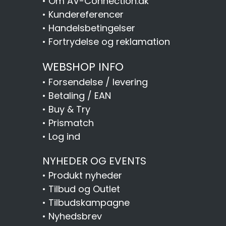
•
Om AV-Connection.dk
•
Kundereferencer
•
Handelsbetingelser
•
Fortrydelse og reklamation
WEBSHOP INFO
•
Forsendelse / levering
•
Betaling / EAN
•
Buy & Try
•
Prismatch
•
Log ind
NYHEDER OG EVENTS
•
Produkt nyheder
•
Tilbud og Outlet
•
Tilbudskampagne
•
Nyhedsbrev