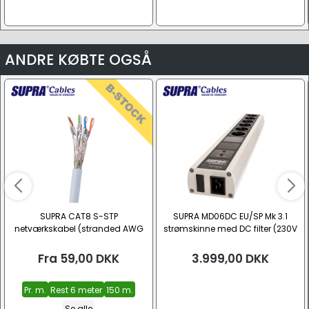
ANDRE KØBTE OGSÅ
SUPRA CAT8 S-STP
SUPRA MD06DC EU/SP Mk 3.1
netværkskabel (stranded AWG
strømskinne med DC filter (230V
26/7, CU, LSZH)
6x CEE 7/3)
Fra
59,00
DKK
3.999,00
DKK
Pr. m.
Rest 6 meter
150 m.
Se alle