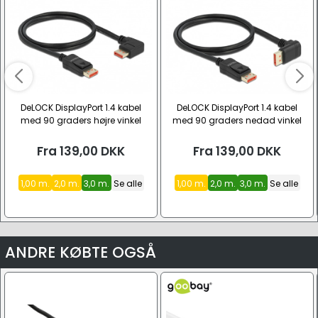
DeLOCK DisplayPort 1.4 kabel
DeLOCK DisplayPort 1.4 kabel
med 90 graders højre vinkel
med 90 graders nedad vinkel
(4K@144 Hz / 8K@60 Hz)
(4K@144 Hz / 8K@60 Hz)
Fra
139,00
DKK
Fra
139,00
DKK
1,00 m.
2,0 m.
3,0 m.
Se alle
1,00 m.
2,0 m.
3,0 m.
Se alle
ANDRE KØBTE OGSÅ