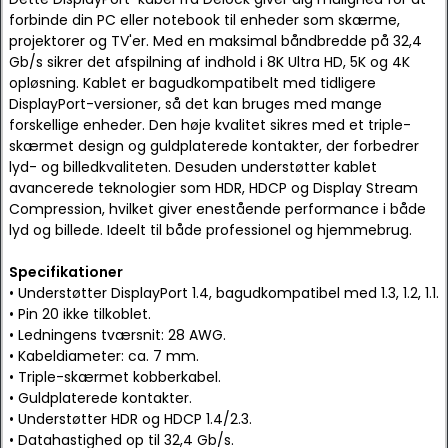
forbinde din PC eller notebook til enheder som skærme,
projektorer og TV'er. Med en maksimal båndbredde på 32,4
Gb/s sikrer det afspilning af indhold i 8K Ultra HD, 5K og 4K
opløsning. Kablet er bagudkompatibelt med tidligere
DisplayPort-versioner, så det kan bruges med mange
forskellige enheder. Den høje kvalitet sikres med et triple-
skærmet design og guldplaterede kontakter, der forbedrer
lyd- og billedkvaliteten. Desuden understøtter kablet
avancerede teknologier som HDR, HDCP og Display Stream
Compression, hvilket giver enestående performance i både
lyd og billede. Ideelt til både professionel og hjemmebrug.
Specifikationer
• Understøtter DisplayPort 1.4, bagudkompatibel med 1.3, 1.2, 1.1.
• Pin 20 ikke tilkoblet.
• Ledningens tværsnit: 28 AWG.
• Kabeldiameter: ca. 7 mm.
• Triple-skærmet kobberkabel.
• Guldplaterede kontakter.
• Understøtter HDR og HDCP 1.4/2.3.
• Datahastighed op til 32,4 Gb/s.