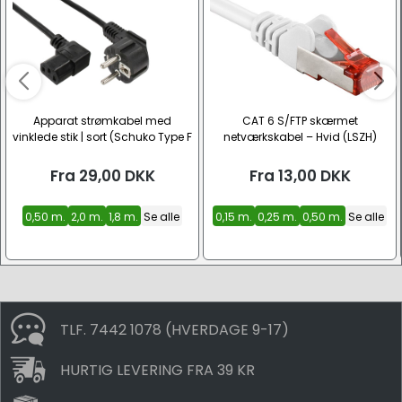
Apparat strømkabel med
CAT 6 S/FTP skærmet
vinklede stik | sort (Schuko Type F
netværkskabel – Hvid (LSZH)
– C13)
Fra
29,00
DKK
Fra
13,00
DKK
0,50 m.
2,0 m.
1,8 m.
Se alle
0,15 m.
0,25 m.
0,50 m.
Se alle
TLF. 7442 1078 (HVERDAGE 9-17)
HURTIG LEVERING FRA 39 KR