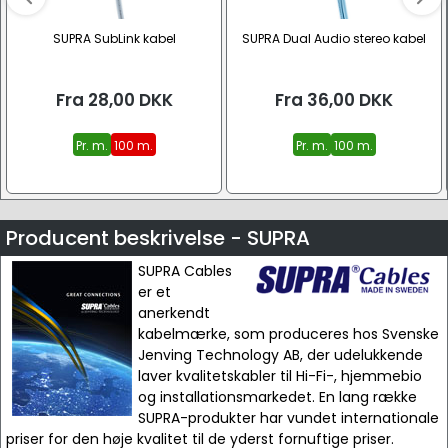
SUPRA SubLink kabel
SUPRA Dual Audio stereo kabel
Fra
28,00
DKK
Fra
36,00
DKK
Pr. m.
100 m.
Pr. m.
100 m.
Producent beskrivelse - SUPRA
SUPRA Cables
er et
anerkendt
kabelmærke, som produceres hos Svenske
Jenving Technology AB, der udelukkende
laver kvalitetskabler til Hi-Fi-, hjemmebio
og installationsmarkedet. En lang række
SUPRA-produkter har vundet internationale
priser for den høje kvalitet til de yderst fornuftige priser.