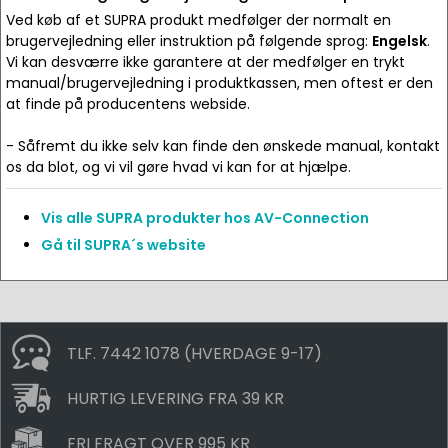
Ved køb af et SUPRA produkt medfølger der normalt en
brugervejledning eller instruktion på følgende sprog:
Engelsk
.
Vi kan desværre ikke garantere at der medfølger en trykt
manual/brugervejledning i produktkassen, men oftest er den
at finde på producentens webside.
- Såfremt du ikke selv kan finde den ønskede manual, kontakt
os da blot, og vi vil gøre hvad vi kan for at hjælpe.
Vis alle SUPRA produkter hos AV-Connection
Gå til SUPRA´s website
TLF. 7442 1078 (HVERDAGE 9-17)
HURTIG LEVERING FRA 39 KR
FRI FRAGT OVER 995 KR