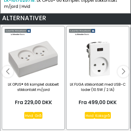
LK-1017025718:
LK OPUS® 66 komplet trippel stikkontakt
m/jord | Hvid
ALTERNATIVER
LK OPUS® 66 komplet dobbelt
LK FUGA stikkontakt med USB-C
stikkontakt m/jord
lader (10.5W / 2.1A)
Fra
229,00
DKK
Fra
499,00
DKK
Hvid
Grå
Hvid
Koksgrå