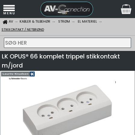
AV
KABLER & TILBEHØR
STRØM
EL MATERIEL
STIKKONTAKT / NETBRØND
SØG HER
LK OPUS® 66 komplet trippel stikkontakt
m/jord