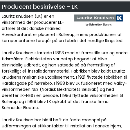
Producent beskrivelse - LK
Lauritz Knudsen (LK) er en
virksomhed der producerer EL-
artikler til det danske marked.
Hovedkontoret er placeret i Ballerup, mens produktionen af
komponenterne foregår på en fabrik i det nordlige Ringsted.
Lauritz Knudsen startede i 1893 med at fremstille ure og andre
tidsmålere. Elektriciteten var netop begyndt at blive
almindelig udbredt, og han satsede så på fremstilling af
forskelligt el-installationsmateriel. Fabrikken blev kaldt Lauritz
Knudsens mekaniske Etablissement. I 1921 flyttede fabrikken til
Haraldsgade på Nørrebro. I 1968 blev LK fusioneret med Valby-
virksomheden NES (Nordisk Elektricitets Selskab) og hed
derefter LK-NES i en periode. I 1986 flyttede virksomheden til
Ballerup og i 1999 blev LK opkøbt af det franske firma
Schneider Electric.
Lauritz Knudsen har hidtil haft de facto monopol på
udformningen af stikkontakter til installation i danske hjem,