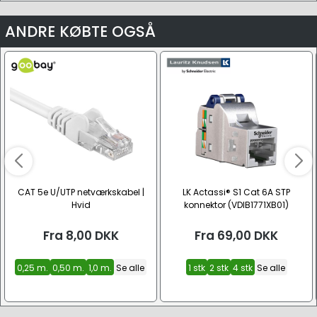
ANDRE KØBTE OGSÅ
CAT 5e U/UTP netværkskabel |
LK Actassi® S1 Cat 6A STP
Hvid
konnektor (VDIB1771XB01)
Fra
8,00
DKK
Fra
69,00
DKK
0,25 m.
0,50 m.
1,0 m.
Se alle
1 stk
2 stk
4 stk
Se alle