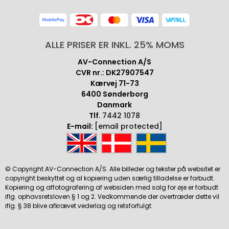
ALLE PRISER ER INKL. 25% MOMS
AV-Connection A/S
CVR nr.: DK27907547
Kærvej 71-73
6400 Sønderborg
Danmark
Tlf.
7442 1078
E-mail:
[email protected]
© Copyright AV-Connection A/S. Alle billeder og tekster på websitet er
copyright beskyttet og al kopiering uden særlig tilladelse er forbudt.
Kopiering og affotografering af websiden med salg for øje er forbudt
iflg. ophavsretsloven § 1 og 2. Vedkommende der overtræder dette vil
iflg. § 38 blive afkrævet vederlag og retsforfulgt.