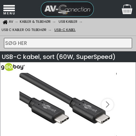
AV
KABLER & TILBEHØR
USB KABLER
USB C KABLER OG TILBEHØR
USB-C KABEL
SØG HER
USB-C kabel, sort (60W, SuperSpeed)