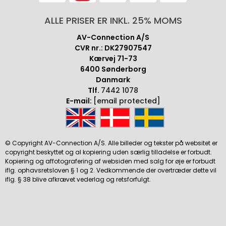
ALLE PRISER ER INKL. 25% MOMS
AV-Connection A/S
CVR nr.: DK27907547
Kærvej 71-73
6400 Sønderborg
Danmark
Tlf.
7442 1078
E-mail:
[email protected]
© Copyright AV-Connection A/S. Alle billeder og tekster på websitet er
copyright beskyttet og al kopiering uden særlig tilladelse er forbudt.
Kopiering og affotografering af websiden med salg for øje er forbudt
iflg. ophavsretsloven § 1 og 2. Vedkommende der overtræder dette vil
iflg. § 38 blive afkrævet vederlag og retsforfulgt.