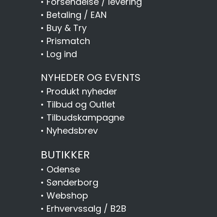
•
Forsendelse / levering
•
Betaling / EAN
•
Buy & Try
•
Prismatch
•
Log ind
NYHEDER OG EVENTS
•
Produkt nyheder
•
Tilbud og Outlet
•
Tilbudskampagne
•
Nyhedsbrev
BUTIKKER
•
Odense
•
Sønderborg
•
Webshop
•
Erhvervssalg / B2B