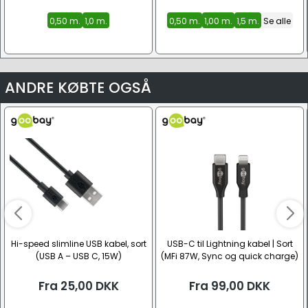
0,50 m.
1,0 m.
0,50 m.
1,00 m.
1,5 m.
Se alle
ANDRE KØBTE OGSÅ
Hi-speed slimline USB kabel, sort
USB-C til Lightning kabel | Sort
(USB A – USB C, 15W)
(MFi 87W, Sync og quick charge)
Fra
25,00
DKK
Fra
99,00
DKK