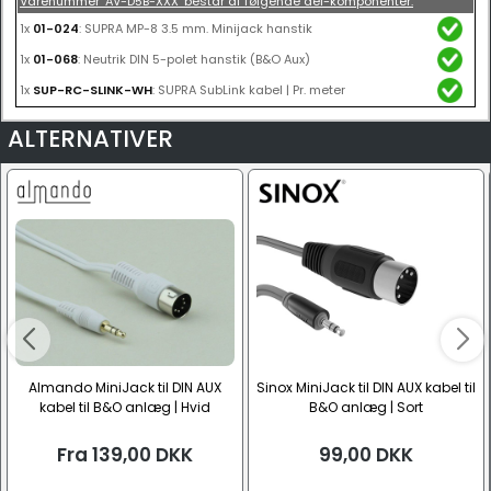
Varenummer 'AV-D5B-XXX' består af følgende del-komponenter:
1x
01-024
: SUPRA MP-8 3.5 mm. Minijack hanstik
1x
01-068
: Neutrik DIN 5-polet hanstik (B&O Aux)
1x
SUP-RC-SLINK-WH
: SUPRA SubLink kabel | Pr. meter
ALTERNATIVER
Almando MiniJack til DIN AUX
Sinox MiniJack til DIN AUX kabel til
kabel til B&O anlæg | Hvid
B&O anlæg | Sort
Fra
139,00
DKK
99,00
DKK