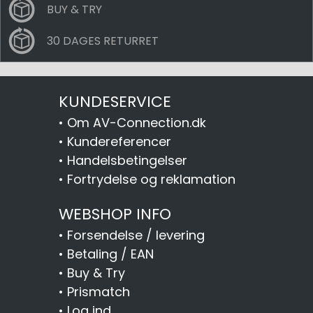
BUY & TRY
30 DAGES RETURRET
KUNDESERVICE
•
Om AV-Connection.dk
•
Kundereferencer
•
Handelsbetingelser
•
Fortrydelse og reklamation
WEBSHOP INFO
•
Forsendelse / levering
•
Betaling / EAN
•
Buy & Try
•
Prismatch
•
Log ind