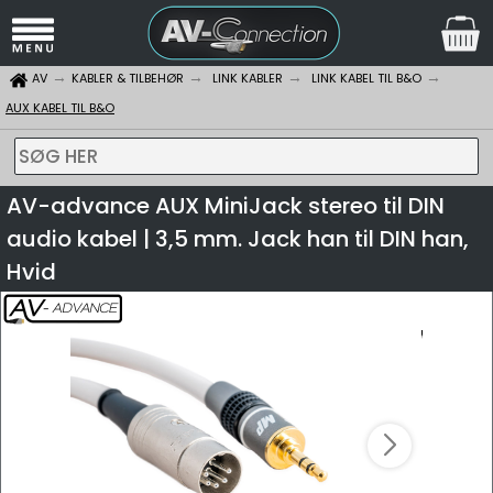
AV
KABLER & TILBEHØR
LINK KABLER
LINK KABEL TIL B&O
AUX KABEL TIL B&O
SØG HER
AV-advance AUX MiniJack stereo til DIN
audio kabel | 3,5 mm. Jack han til DIN han,
Hvid