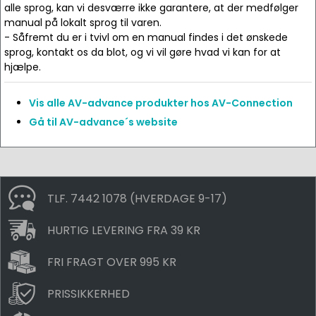
alle sprog, kan vi desværre ikke garantere, at der medfølger
manual på lokalt sprog til varen.
- Såfremt du er i tvivl om en manual findes i det ønskede
sprog, kontakt os da blot, og vi vil gøre hvad vi kan for at
hjælpe.
Vis alle AV-advance produkter hos AV-Connection
Gå til AV-advance´s website
TLF. 7442 1078 (HVERDAGE 9-17)
HURTIG LEVERING FRA 39 KR
FRI FRAGT OVER 995 KR
PRISSIKKERHED