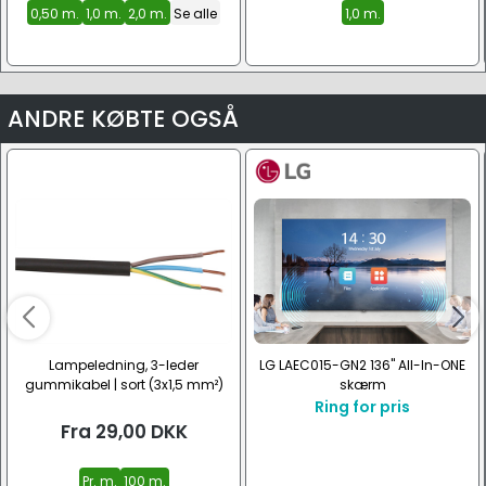
0,50 m.
1,0 m.
2,0 m.
Se alle
1,0 m.
ANDRE KØBTE OGSÅ
Lampeledning, 3-leder
LG LAEC015-GN2 136" All-In-ONE
gummikabel | sort (3x1,5 mm²)
skærm
Ring for pris
Fra
29,00
DKK
Pr. m.
100 m.