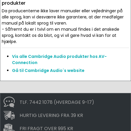
produkter
Da producenterne ikke laver manualer eller vejledninger på
alle sprog, kan vi desværre ikke garantere, at der medfølger
manual på lokalt sprog til varen.
- Såfremt du er i tvivl om en manual findes i det ønskede
sprog, kontakt os da blot, og vi vil gøre hvad vi kan for at
hjælpe.
Vis alle Cambridge Audio produkter hos AV-
Connection
Gå til Cambridge Audio´s website
TLF. 7442 1078 (HVERDAGE 9-17)
HURTIG LEVERING FRA 39 KR
FRI FRAGT OVER 995 KR