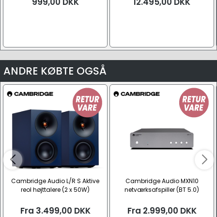
999,00
DKK
12.495,00
DKK
ANDRE KØBTE OGSÅ
Cambridge Audio L/R S Aktive
Cambridge Audio MXN10
reol højttalere (2 x 50W)
netværksafspiller (BT 5.0)
Fra
3.499,00
DKK
Fra
2.999,00
DKK