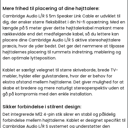
Mere frihed til placering af dine højttalere:
Cambridge Audio L/R S 5m Speaker Link Cable er udviklet til
dig, der ønsker større fleksibilitet i din hi-fi opsætning. Med en
længde på 5 meter giver dette højttalerkabel markant mere
rækkevidde end det medfølgende kabel, så du lettere kan
placere dine Cambridge Audio L/R S aktive stereohøjttalere
præcis, hvor de yder bedst. Det gør det nemmere at tilpasse
højttalernes placering til rummets indretning, møblering og
den optimale lytteposition.
Kablet er særligt velegnet til større skriveborde, brede TV-
møbler, hylder eller gulvstandere, hvor der er behov for
ekstra afstand mellem højttalerne. Det giver mulighed for at
skabe et bredere og mere naturligt stereoperspektiv uden at
gå på kompromis med den enkle installation.
Sikker forbindelse i stilrent design:
Det integrerede M12 4-pin stik sikrer en stabil og pålidelig
forbindelse mellem højttalerne. Kablet er designet specifikt til
Cambridge Audio L/R S systemet og understøtter den