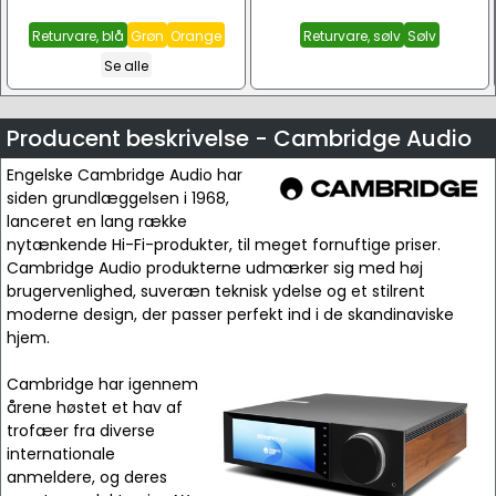
Returvare, blå
Grøn
Orange
Returvare, sølv
Sølv
Se alle
Producent beskrivelse - Cambridge Audio
Engelske Cambridge Audio har
siden grundlæggelsen i 1968,
lanceret en lang række
nytænkende Hi-Fi-produkter, til meget fornuftige priser.
Cambridge Audio produkterne udmærker sig med høj
brugervenlighed, suveræn teknisk ydelse og et stilrent
moderne design, der passer perfekt ind i de skandinaviske
hjem.
Cambridge har igennem
årene høstet et hav af
trofæer fra diverse
internationale
anmeldere, og deres