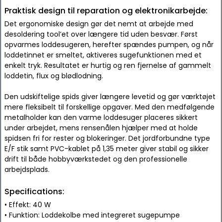
Praktisk design til reparation og elektronikarbejde:
Det ergonomiske design gør det nemt at arbejde med
desoldering tool’et over længere tid uden besvær. Først
opvarmes loddesugeren, herefter spændes pumpen, og når
loddetinnet er smeltet, aktiveres sugefunktionen med et
enkelt tryk. Resultatet er hurtig og ren fjernelse af gammelt
loddetin, flux og blødlodning.
Den udskiftelige spids giver længere levetid og gør værktøjet
mere fleksibelt til forskellige opgaver. Med den medfølgende
metalholder kan den varme loddesuger placeres sikkert
under arbejdet, mens rensenålen hjælper med at holde
spidsen fri for rester og blokeringer. Det jordforbundne type
E/F stik samt PVC-kablet på 1,35 meter giver stabil og sikker
drift til både hobbyværkstedet og den professionelle
arbejdsplads.
Specifications:
• Effekt: 40 W
• Funktion: Loddekolbe med integreret sugepumpe