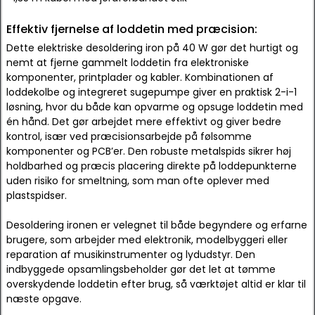
Effektiv fjernelse af loddetin med præcision:
Dette elektriske desoldering iron på 40 W gør det hurtigt og
nemt at fjerne gammelt loddetin fra elektroniske
komponenter, printplader og kabler. Kombinationen af
loddekolbe og integreret sugepumpe giver en praktisk 2-i-1
løsning, hvor du både kan opvarme og opsuge loddetin med
én hånd. Det gør arbejdet mere effektivt og giver bedre
kontrol, især ved præcisionsarbejde på følsomme
komponenter og PCB’er. Den robuste metalspids sikrer høj
holdbarhed og præcis placering direkte på loddepunkterne
uden risiko for smeltning, som man ofte oplever med
plastspidser.
Desoldering ironen er velegnet til både begyndere og erfarne
brugere, som arbejder med elektronik, modelbyggeri eller
reparation af musikinstrumenter og lydudstyr. Den
indbyggede opsamlingsbeholder gør det let at tømme
overskydende loddetin efter brug, så værktøjet altid er klar til
næste opgave.