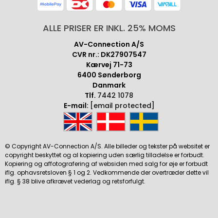
ALLE PRISER ER INKL. 25% MOMS
AV-Connection A/S
CVR nr.: DK27907547
Kærvej 71-73
6400 Sønderborg
Danmark
Tlf.
7442 1078
E-mail:
[email protected]
© Copyright AV-Connection A/S. Alle billeder og tekster på websitet er
copyright beskyttet og al kopiering uden særlig tilladelse er forbudt.
Kopiering og affotografering af websiden med salg for øje er forbudt
iflg. ophavsretsloven § 1 og 2. Vedkommende der overtræder dette vil
iflg. § 38 blive afkrævet vederlag og retsforfulgt.