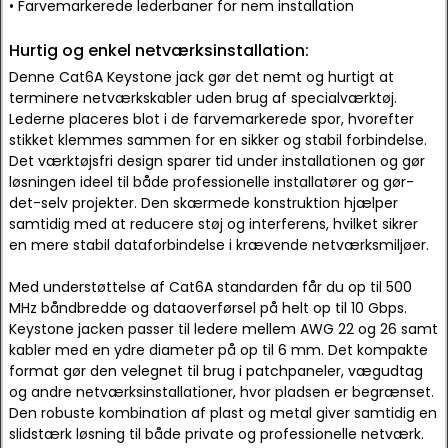
• Farvemarkerede lederbaner for nem installation
Hurtig og enkel netværksinstallation:
Denne Cat6A Keystone jack gør det nemt og hurtigt at
terminere netværkskabler uden brug af specialværktøj.
Lederne placeres blot i de farvemarkerede spor, hvorefter
stikket klemmes sammen for en sikker og stabil forbindelse.
Det værktøjsfri design sparer tid under installationen og gør
løsningen ideel til både professionelle installatører og gør-
det-selv projekter. Den skærmede konstruktion hjælper
samtidig med at reducere støj og interferens, hvilket sikrer
en mere stabil dataforbindelse i krævende netværksmiljøer.
Med understøttelse af Cat6A standarden får du op til 500
MHz båndbredde og dataoverførsel på helt op til 10 Gbps.
Keystone jacken passer til ledere mellem AWG 22 og 26 samt
kabler med en ydre diameter på op til 6 mm. Det kompakte
format gør den velegnet til brug i patchpaneler, vægudtag
og andre netværksinstallationer, hvor pladsen er begrænset.
Den robuste kombination af plast og metal giver samtidig en
slidstærk løsning til både private og professionelle netværk.