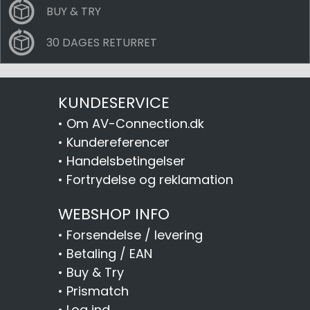
BUY & TRY
30 DAGES RETURRET
KUNDESERVICE
•
Om AV-Connection.dk
•
Kundereferencer
•
Handelsbetingelser
•
Fortrydelse og reklamation
WEBSHOP INFO
•
Forsendelse / levering
•
Betaling / EAN
•
Buy & Try
•
Prismatch
•
Log ind