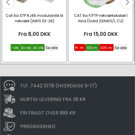
Cat 6a STP RJ45 modularstik til
CAT 6a F/FTP netværkskabel |
netværk (AWG 23-26)
Hvid (Solid 23AWG/1, CU)
Fra
8,00
DKK
Fra
15,00
DKK
1 stk
20 stk
40 stk
Se alle
Pr. m.
100 m.
305 m.
Se alle
TLF. 7442 1078 (HVERDAGE 9-17)
HURTIG LEVERING FRA 39 KR
FRI FRAGT OVER 995 KR
PRISSIKKERHED