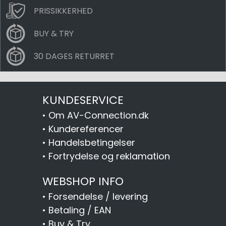
PRISSIKKERHED
BUY & TRY
30 DAGES RETURRET
KUNDESERVICE
•
Om AV-Connection.dk
•
Kundereferencer
•
Handelsbetingelser
•
Fortrydelse og reklamation
WEBSHOP INFO
•
Forsendelse / levering
•
Betaling / EAN
•
Buy & Try