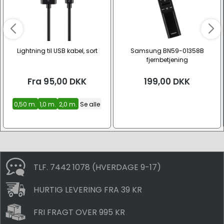
Lightning til USB kabel, sort
Samsung BN59-01358B
fjernbetjening
Fra
95,00
DKK
199,00
DKK
0,50 m.
1,0 m.
2,0 m.
Se alle
TLF. 7442 1078 (HVERDAGE 9-17)
HURTIG LEVERING FRA 39 KR
FRI FRAGT OVER 995 KR