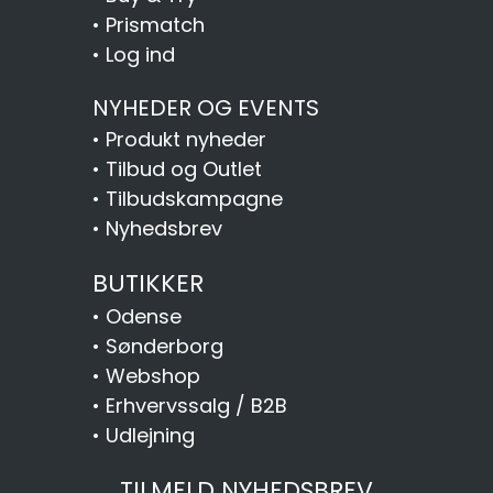
•
Prismatch
•
Log ind
NYHEDER OG EVENTS
•
Produkt nyheder
•
Tilbud og Outlet
•
Tilbudskampagne
•
Nyhedsbrev
BUTIKKER
•
Odense
•
Sønderborg
•
Webshop
•
Erhvervssalg / B2B
•
Udlejning
TILMELD NYHEDSBREV