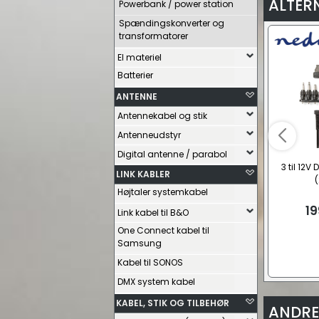
ALTER
Powerbank / power station
Spændingskonverter og
transformatorer
El materiel
Batterier
ANTENNE
Antennekabel og stik
Antenneudstyr
Digital antenne / parabol
3 til 12V
LINK KABLER
Højtaler systemkabel
19
Link kabel til B&O
One Connect kabel til
Samsung
Kabel til SONOS
DMX system kabel
KABEL, STIK OG TILBEHØR
ANDRE