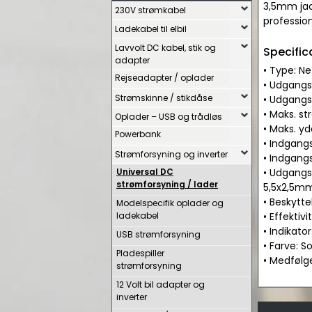
3,5mm jac
230V strømkabel
professio
Ladekabel til elbil
Lavvolt DC kabel, stik og
Specific
adapter
• Type: Ne
Rejseadapter / oplader
• Udgangss
Strømskinne / stikdåse
• Udgangs
• Maks. st
Oplader – USB og trådløs
• Maks. yd
Powerbank
• Indgang
Strømforsyning og inverter
• Indgangs
Universal DC
• Udgangss
strømforsyning / lader
5,5x2,5mm
• Beskytt
Modelspecifik oplader og
ladekabel
• Effektiv
• Indikato
USB strømforsyning
• Farve: So
Pladespiller
• Medfølg
strømforsyning
12 Volt bil adapter og
inverter