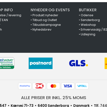
P INFO
NYHEDER OG EVENTS
BUTIKKER
lse / levering
•
Produkt nyheder
•
Odense
 / EAN
•
Tilbud og Outlet
•
Sønderborg
y
•
Tilbudskampagne
•
Webshop
ch
•
Nyhedsbrev
•
Erhvervssalg / B
•
Udlejning
ALLE PRISER ER INKL. 25% MOMS
547 • Kærvej 71-73 • 6400 Sønderborg • Danmark • Tlf.
744