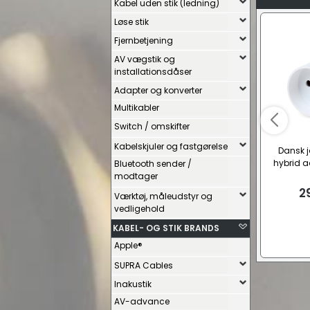
Kabel uden stik (ledning)
Løse stik
Fjernbetjening
AV vægstik og
installationsdåser
Adapter og konverter
Multikabler
Switch / omskifter
Kabelskjuler og fastgørelse
Dansk j
hybrid a
Bluetooth sender /
modtager
2
Værktøj, måleudstyr og
vedligehold
KABEL- OG STIK BRANDS
Apple®
SUPRA Cables
Inakustik
AV-advance