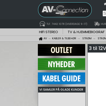
TLF. 7442 1078 (HVERDAGE 9-17)
HUR
HIFI STEREO
TV & HJEMMEBIOGRAF
AV
KABLER & TILBEHØR
STRØM
STRØM
3 til 1
VI SAMLER PÅ GLADE KUNDER