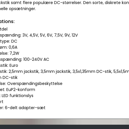
kstik samt flere populære DC-størrelser. Den sorte, diskrete kon
nelle opsætninger.
ations:
tdel
pænding: 3V, 4,5V, 5V, 6V, 7,5V, 9V, 12V
type: DC
røm: 0,6A
else: 7,2W
sspænding: 100-240V AC
stik: Euro
tik: 2,5mm jackstik, 3,5mm jackstik, 3,5x1,35mm DC-stik, 5,5x1,5
 DC-stik
else: Overspændingsbeskyttelse
itet: EuP2-konform
r: LED funktionslys
rt
er: 6-delt adapter-sæt