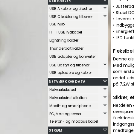
USB KABLER
• Justerb
USB A kabler og tilbehør
• Stabil D
USB C kabler og tilbehør
• Leveres
USB hub
• Indbygg
• Energie
Hi-Fi USB lydkabel
• LED funk
Lightning kabler
Thunderbolt kabler
Fleksibe
USB adapter og konverter
Denne alsi
Med mulig
USB udstyr og tilbehør
som erstat
USB opladere og kabler
andet uds
NETVÆRK OG DATA
på 7,2W si
Netværkskabel
Sikker, e
Netværksinstallation
Netdelen 
Mobil- og smartphone
overspænd
PC, Mac og server
funktionsi
Telefon- og modbus kabel
indgangss
medfølgen
STRØM