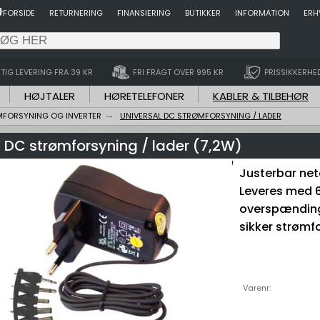
FORSIDE
RETURNERING
FINANSIERING
BUTIKKER
INFORMATION
ERH
TIG LEVERING FRA 39 KR
FRI FRAGT OVER 995 KR
PRISSIKKERHE
HØJTALER
HØRETELEFONER
KABLER & TILBEHØR
FORSYNING OG INVERTER
UNIVERSAL DC STRØMFORSYNING / LADER
2V DC strømforsyning / lader (7,2W)
Justerbar net
Leveres med 
overspændings
sikker strømf
Varenr: