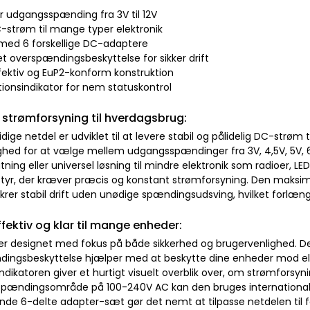
ar udgangsspænding fra 3V til 12V
C-strøm til mange typer elektronik
 med 6 forskellige DC-adaptere
et overspændingsbeskyttelse for sikker drift
ffektiv og EuP2-konform konstruktion
tionsindikator for nem statuskontrol
l strømforsyning til hverdagsbrug:
dige netdel er udviklet til at levere stabil og pålidelig DC-strøm 
hed for at vælge mellem udgangsspændinger fra 3V, 4,5V, 5V, 6V, 
ning eller universel løsning til mindre elektronik som radioer, 
tyr, der kræver præcis og konstant strømforsyning. Den maksim
krer stabil drift uden unødige spændingsudsving, hvilket forlænge
ffektiv og klar til mange enheder:
er designet med fokus på både sikkerhed og brugervenlighed. 
ingsbeskyttelse hjælper med at beskytte dine enheder mod ele
ndikatoren giver et hurtigt visuelt overblik over, om strømforsyn
pændingsområde på 100-240V AC kan den bruges internationa
de 6-delte adapter-sæt gør det nemt at tilpasse netdelen til f