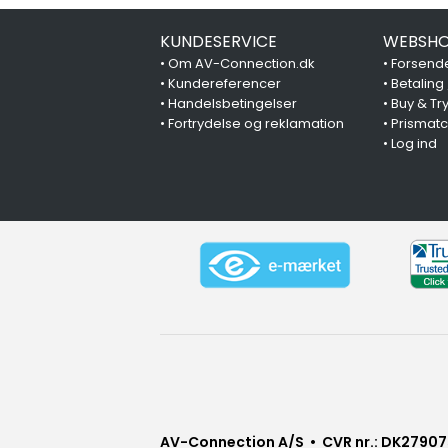
KUNDESERVICE
WEBSHO
•
Om AV-Connection.dk
•
Forsende
•
Kundereferencer
•
Betaling
•
Handelsbetingelser
•
Buy & Tr
•
Fortrydelse og reklamation
•
Prismat
•
Log ind
AV-Connection A/S • CVR nr.: DK27907