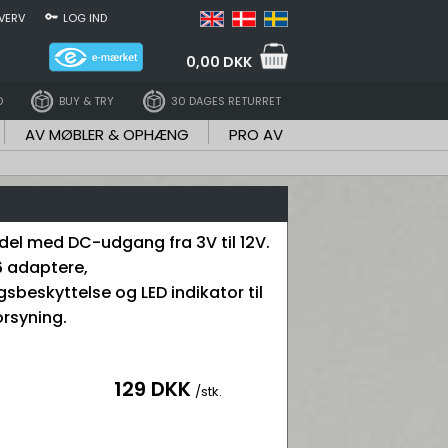
VERV
LOG IND
0,00 DKK
D
BUY & TRY
30 DAGES RETURRET
AV MØBLER & OPHÆNG
PRO AV
del med DC-udgang fra 3V til 12V.
6 adaptere,
beskyttelse og LED indikator til
orsyning.
129 DKK
/stk.