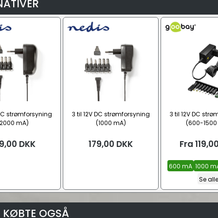
NATIVER
 DC strømforsyning
3 til 12V DC strømforsyning
3 til 12V DC str
(2000 mA)
(1000 mA)
(600-1500
9,00
DKK
179,00
DKK
Fra
119,0
600 mA
1000 m
Se all
 KØBTE OGSÅ