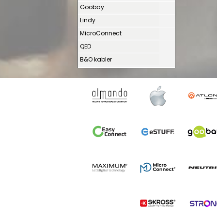
Goobay
Lindy
MicroConnect
QED
B&O kabler