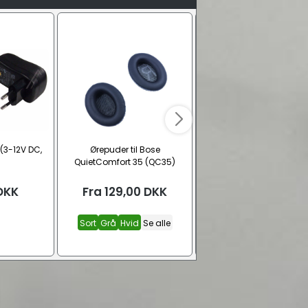
 (3-12V DC,
Ørepuder til Bose
Teleskopantenne
QuietComfort 35 (QC35)
DKK
Fra
129,00
DKK
49,00
DKK
Sort
Grå
Hvid
Se alle