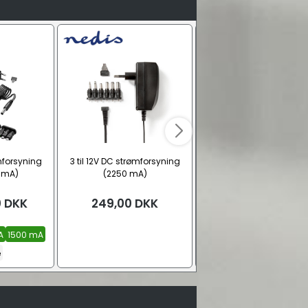
ømforsyning
3 til 12V DC strømforsyning
3 til 12V DC strømforsyn
 mA)
(2250 mA)
(GaN, 27 W)
0
DKK
249,00
DKK
149,00
DKK
A
1500 mA
e