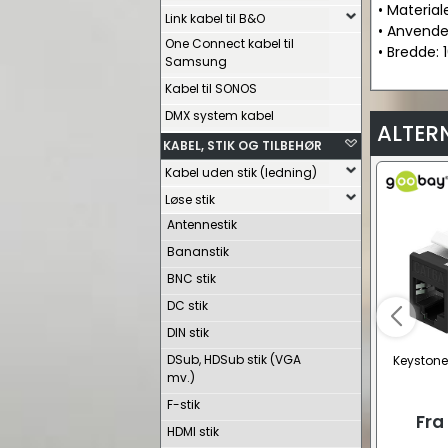
• Material
Link kabel til B&O
• Anvende
One Connect kabel til
• Bredde:
Samsung
Kabel til SONOS
DMX system kabel
ALTER
KABEL, STIK OG TILBEHØR
Kabel uden stik (ledning)
Løse stik
Antennestik
Bananstik
BNC stik
DC stik
DIN stik
DSub, HDSub stik (VGA
Keystone
mv.)
F-stik
Fra
HDMI stik