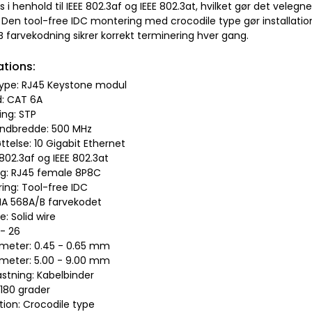
s i henhold til IEEE 802.3af og IEEE 802.3at, hvilket gør det veleg
. Den tool-free IDC montering med crocodile type gør installati
 farvekodning sikrer korrekt terminering hver gang.
ations:
type: RJ45 Keystone modul
d: CAT 6A
ng: STP
åndbredde: 500 MHz
ttelse: 10 Gigabit Ethernet
E 802.3af og IEEE 802.3at
ing: RJ45 female 8P8C
ing: Tool-free IDC
TIA 568A/B farvekodet
e: Solid wire
 - 26
ameter: 0.45 - 0.65 mm
ameter: 5.00 - 9.00 mm
astning: Kabelbinder
 180 grader
tion: Crocodile type