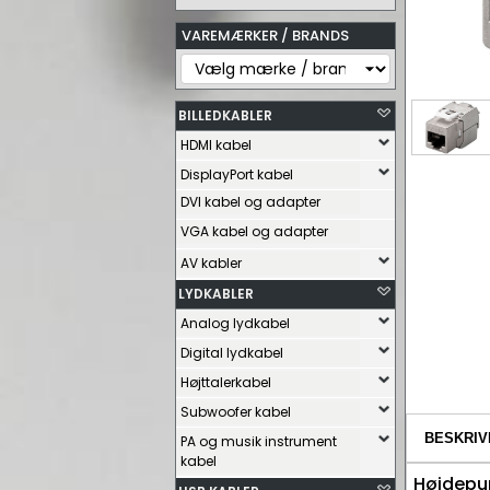
VAREMÆRKER / BRANDS
BILLEDKABLER
HDMI kabel
DisplayPort kabel
DVI kabel og adapter
VGA kabel og adapter
AV kabler
LYDKABLER
Analog lydkabel
Digital lydkabel
Højttalerkabel
Subwoofer kabel
BESKRIV
PA og musik instrument
kabel
Højdepu