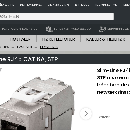
FORSIDE
RETURNERING
FINANSIERING
BUTIKKER
INFORMATION
ERH
TIG LEVERING FRA 39 KR
FRI FRAGT OVER 995 KR
PRISSIKKERHE
HØJTALER
HØRETELEFONER
KABLER & TILBEHØR
LBEHØR
LØSE STIK
KEYSTONES
ne RJ45 CAT 6A, STP
Slim-Line RJ
STP afskærmn
båndbredde og 
netværksinsta
Varenr: