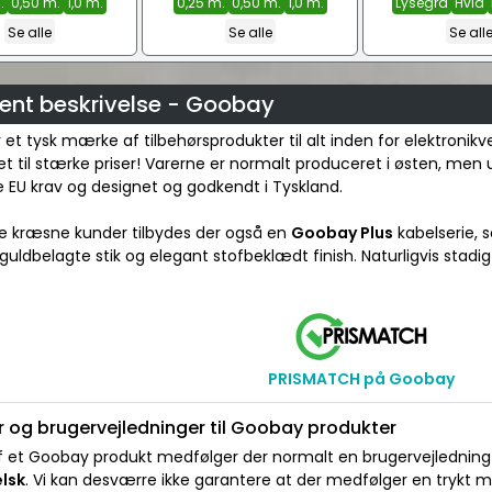
.
0,50 m.
1,0 m.
0,25 m.
0,50 m.
1,0 m.
Lysegrå
Hvid
Se alle
Se alle
Se all
ent beskrivelse - Goobay
et tysk mærke af tilbehørsprodukter til alt inden for elektronik
et til stærke priser! Varerne er normalt produceret i østen, men
 EU krav og designet og godkendt i Tyskland.
re kræsne kunder tilbydes der også en
Goobay Plus
kabelserie, s
 guldbelagte stik og elegant stofbeklædt finish. Naturligvis stadig ti
PRISMATCH på Goobay
 og brugervejledninger til Goobay produkter
 et Goobay produkt medfølger der normalt en brugervejledning e
elsk
. Vi kan desværre ikke garantere at der medfølger en trykt 