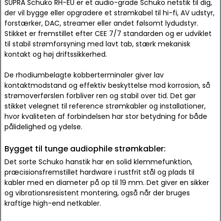
SUPRA Schuko RH-EU er et audio-grade Schuko netstik til dig,
der vil bygge eller opgradere et strømkabel til hi-fi, AV udstyr,
forstærker, DAC, streamer eller andet følsomt lydudstyr.
Stikket er fremstillet efter CEE 7/7 standarden og er udviklet
til stabil strømforsyning med lavt tab, stærk mekanisk
kontakt og høj driftssikkerhed.
De rhodiumbelagte kobberterminaler giver lav
kontaktmodstand og effektiv beskyttelse mod korrosion, så
strømoverførslen forbliver ren og stabil over tid. Det gør
stikket velegnet til reference strømkabler og installationer,
hvor kvaliteten af forbindelsen har stor betydning for både
pålidelighed og ydelse.
Bygget til tunge audiophile strømkabler:
Det sorte Schuko hanstik har en solid klemmefunktion,
præcisionsfremstillet hardware i rustfrit stål og plads til
kabler med en diameter på op til 19 mm. Det giver en sikker
og vibrationsresistent montering, også når der bruges
kraftige high-end netkabler.