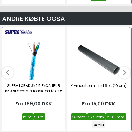
ANDRE KØBTE OGSÅ
SUPRA LORAD 3X2.5 EXCALIBUR
Krympeflex m. lim | Sort (10 cm)
B50 skærmet strømkabel (3x 2.5
mm²)
Fra
199,00
DKK
Fra
15,00
DKK
Pr. m.
50 m.
Ø3 mm.
Ø7,5 mm.
Ø10,5 mm.
Se alle