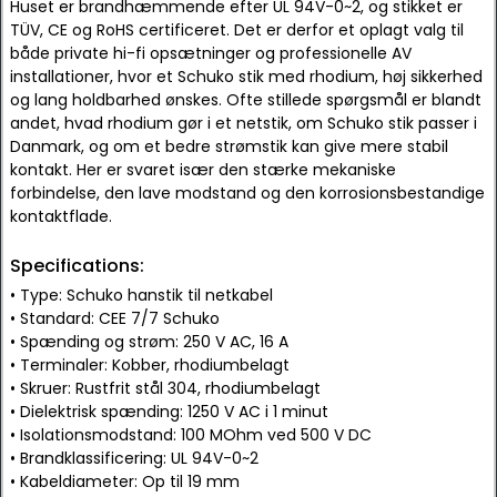
Huset er brandhæmmende efter UL 94V-0~2, og stikket er
TÜV, CE og RoHS certificeret. Det er derfor et oplagt valg til
både private hi-fi opsætninger og professionelle AV
installationer, hvor et Schuko stik med rhodium, høj sikkerhed
og lang holdbarhed ønskes. Ofte stillede spørgsmål er blandt
andet, hvad rhodium gør i et netstik, om Schuko stik passer i
Danmark, og om et bedre strømstik kan give mere stabil
kontakt. Her er svaret især den stærke mekaniske
forbindelse, den lave modstand og den korrosionsbestandige
kontaktflade.
Specifications:
• Type: Schuko hanstik til netkabel
• Standard: CEE 7/7 Schuko
• Spænding og strøm: 250 V AC, 16 A
• Terminaler: Kobber, rhodiumbelagt
• Skruer: Rustfrit stål 304, rhodiumbelagt
• Dielektrisk spænding: 1250 V AC i 1 minut
• Isolationsmodstand: 100 MOhm ved 500 V DC
• Brandklassificering: UL 94V-0~2
• Kabeldiameter: Op til 19 mm