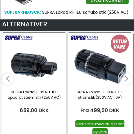
LÆG I KURVEN
SUPLRARHEUSCK:
SUPRA LoRad RH-EU schuko stik (250V AC)
ALTERNATIVER
SUPRA LoRad C-15 RH-IEC
SUPRA LoRad C-19 RH-IEC
apparat strøm stik (250V AC)
strømstik (250V AC, 16A)
659,00
DKK
Fra
499,00
DKK
Returvare, med brugsspor
Ny vare