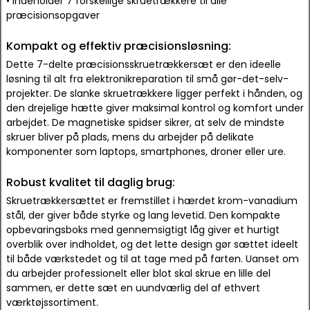
• Indeholder 7 forskellige skruetrækkere til alle
præcisionsopgaver
Kompakt og effektiv præcisionsløsning:
Dette 7-delte præcisionsskruetrækkersæt er den ideelle
løsning til alt fra elektronikreparation til små gør-det-selv-
projekter. De slanke skruetrækkere ligger perfekt i hånden, og
den drejelige hætte giver maksimal kontrol og komfort under
arbejdet. De magnetiske spidser sikrer, at selv de mindste
skruer bliver på plads, mens du arbejder på delikate
komponenter som laptops, smartphones, droner eller ure.
Robust kvalitet til daglig brug:
Skruetrækkersættet er fremstillet i hærdet krom-vanadium
stål, der giver både styrke og lang levetid. Den kompakte
opbevaringsboks med gennemsigtigt låg giver et hurtigt
overblik over indholdet, og det lette design gør sættet ideelt
til både værkstedet og til at tage med på farten. Uanset om
du arbejder professionelt eller blot skal skrue en lille del
sammen, er dette sæt en uundværlig del af ethvert
værktøjssortiment.