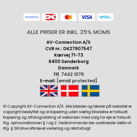
ALLE PRISER ER INKL. 25% MOMS
AV-Connection A/S
CVR nr.: DK27907547
Kærvej 71-73
6400 Sønderborg
Danmark
Tlf.
7442 1078
E-mail:
[email protected]
© Copyright AV-Connection A/S. Alle billeder og tekster på websitet er
copyright beskyttet og al kopiering uden særlig tilladelse er forbudt.
Kopiering og affotografering af websiden med salg for øje er forbudt
iflg. ophavsretsloven § 1 og 2. Vedkommende der overtræder dette vil
iflg. § 38 blive afkrævet vederlag og retsforfulgt.