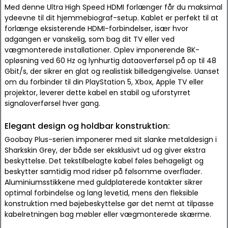
Med denne Ultra High Speed HDMI forlænger får du maksimal
ydeevne til dit hjemmebiograf-setup. Kablet er perfekt til at
forlænge eksisterende HDMI-forbindelser, især hvor
adgangen er vanskelig, som bag dit TV eller ved
vægmonterede installationer. Oplev imponerende 8K-
opløsning ved 60 Hz og lynhurtig dataoverførsel på op til 48
Gbit/s, der sikrer en glat og realistisk billedgengivelse. Uanset
om du forbinder til din PlayStation 5, Xbox, Apple TV eller
projektor, leverer dette kabel en stabil og uforstyrret
signaloverførsel hver gang.
Elegant design og holdbar konstruktion:
Goobay Plus-serien imponerer med sit slanke metaldesign i
Sharkskin Grey, der både ser eksklusivt ud og giver ekstra
beskyttelse. Det tekstilbelagte kabel føles behageligt og
beskytter samtidig mod ridser på følsomme overflader.
Aluminiumsstikkene med guldplaterede kontakter sikrer
optimal forbindelse og lang levetid, mens den fleksible
konstruktion med bøjebeskyttelse gør det nemt at tilpasse
kabelretningen bag møbler eller vægmonterede skærme.