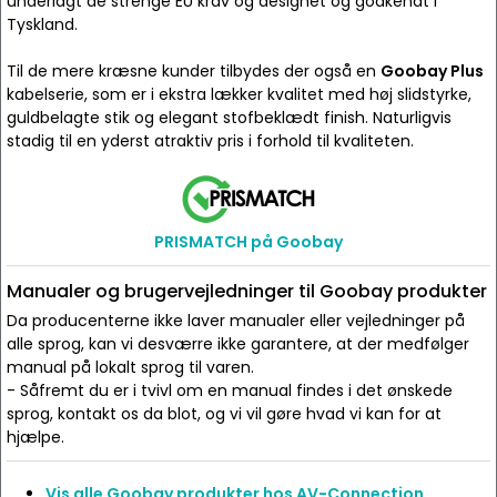
underlagt de strenge EU krav og designet og godkendt i
Tyskland.
Til de mere kræsne kunder tilbydes der også en
Goobay Plus
kabelserie, som er i ekstra lækker kvalitet med høj slidstyrke,
guldbelagte stik og elegant stofbeklædt finish. Naturligvis
stadig til en yderst atraktiv pris i forhold til kvaliteten.
PRISMATCH på Goobay
Manualer og brugervejledninger til Goobay produkter
Da producenterne ikke laver manualer eller vejledninger på
alle sprog, kan vi desværre ikke garantere, at der medfølger
manual på lokalt sprog til varen.
- Såfremt du er i tvivl om en manual findes i det ønskede
sprog, kontakt os da blot, og vi vil gøre hvad vi kan for at
hjælpe.
Vis alle Goobay produkter hos AV-Connection