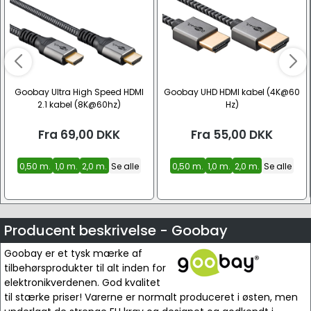
Goobay Ultra High Speed HDMI
Goobay UHD HDMI kabel (4K@60
2.1 kabel (8K@60hz)
Hz)
Fra
69,00
DKK
Fra
55,00
DKK
0,50 m.
1,0 m.
2,0 m.
Se alle
0,50 m.
1,0 m.
2,0 m.
Se alle
Producent beskrivelse - Goobay
Goobay er et tysk mærke af
tilbehørsprodukter til alt inden for
elektronikverdenen. God kvalitet
til stærke priser! Varerne er normalt produceret i østen, men