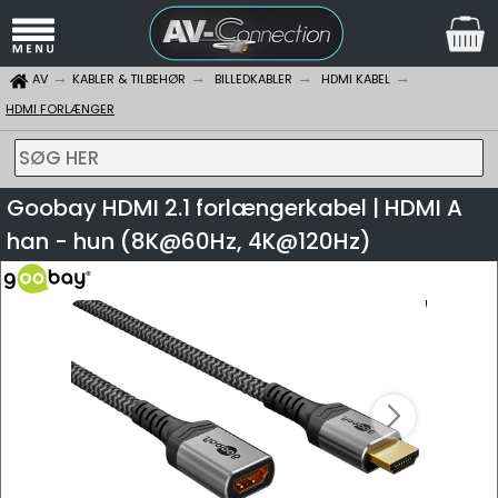
AV
KABLER & TILBEHØR
BILLEDKABLER
HDMI KABEL
HDMI FORLÆNGER
SØG HER
Goobay HDMI 2.1 forlængerkabel | HDMI A
han - hun (8K@60Hz, 4K@120Hz)