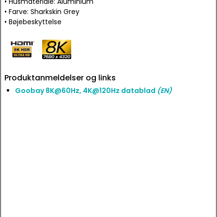
• Husmateriale: Aluminium
• Farve: Sharkskin Grey
• Bøjebeskyttelse
Produktanmeldelser og links
Goobay 8K@60Hz, 4K@120Hz datablad
(EN)