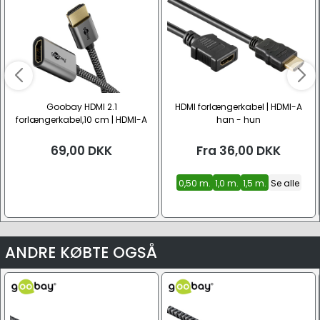
Goobay HDMI 2.1
HDMI forlængerkabel | HDMI-A
forlængerkabel,10 cm | HDMI-A
han - hun
han - hun
69,00
DKK
Fra
36,00
DKK
0,50 m.
1,0 m.
1,5 m.
Se alle
ANDRE KØBTE OGSÅ