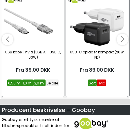
USB kabel | hvid (USB A – USB C,
USB-C oplader, kompakt (20W
60W)
PD)
Fra
39,00
DKK
Fra
89,00
DKK
0,50 m.
1,0 m.
2,0 m.
Se alle
Sort
Hvid
Producent beskrivelse - Goobay
Goobay er et tysk mærke af
tilbehørsprodukter til alt inden for