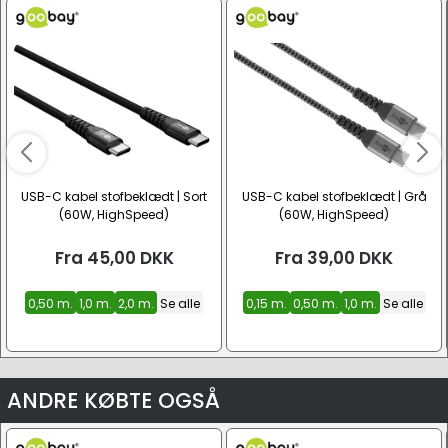
USB-C kabel stofbeklædt | Sort
USB-C kabel stofbeklædt | Grå
(60W, HighSpeed)
(60W, HighSpeed)
Fra
45,00
DKK
Fra
39,00
DKK
0,50 m.
1,0 m.
2,0 m.
Se alle
0,15 m.
0,50 m.
1,0 m.
Se alle
ANDRE KØBTE OGSÅ