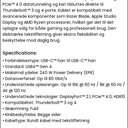
PCIe™ 4.0 datatunneling og kan tilsluttes direkte til
Thunderbolt™ 3 og 4 porte. Kablet er kompatibelt med
avancerede komponenter som Razer Blade, Apple Studio
Display og AMD Ryzen processorer, hvilket gør det til det
oplagte valg for både gaming og professionelt brug. Den
slidstærke tekstilfletning giver ekstra fleksibilitet og
beskyttelse mod daglig brug.
Specifications:
• Forbindelsestype: USB-C™ han til USB-C™ han
• Standard: USB4™ Gen 4
• Maksimal ydelse: 240 W Power Delivery (EPR)
• Dataoverførsel: Op til 80 Gbit/s
• Understøttede opløsninger: Op til 16K @ 60 Hz / 8K @ 60 Hz /
4K @ 120 Hz
• Understøttede teknologier: DisplayPort™ 2.1, PCIe™ 4.0, HDR10
• Kompatibilitet: Thunderbolt™ 3 og 4
• Skærmning: Fuld
• Kinkbeskyttelse: Begge sider
• Kabeltype: Rundt kabel med tekstilfletning