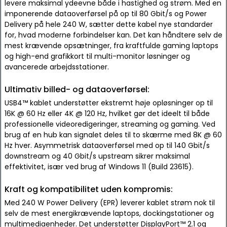
levere maksimal ydeevne både i hastighed og strøm. Med en
imponerende dataoverførsel på op til 80 Gbit/s og Power
Delivery på hele 240 W, sætter dette kabel nye standarder
for, hvad moderne forbindelser kan. Det kan håndtere selv de
mest krævende opsætninger, fra kraftfulde gaming laptops
og high-end grafikkort til multi-monitor løsninger og
avancerede arbejdsstationer.
Ultimativ billed- og dataoverførsel:
USB4™ kablet understøtter ekstremt høje opløsninger op til
16K @ 60 Hz eller 4K @ 120 Hz, hvilket gør det ideelt til både
professionelle videoredigeringer, streaming og gaming. Ved
brug af en hub kan signalet deles til to skærme med 8K @ 60
Hz hver. Asymmetrisk dataoverførsel med op til 140 Gbit/s
downstream og 40 Gbit/s upstream sikrer maksimal
effektivitet, især ved brug af Windows 11 (Build 23615).
Kraft og kompatibilitet uden kompromis:
Med 240 W Power Delivery (EPR) leverer kablet strøm nok til
selv de mest energikrævende laptops, dockingstationer og
multimediaenheder. Det understøtter DisplayPort™ 2.1 og