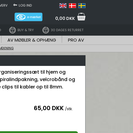
VERV
LOG IND
0,00 DKK
D
BUY & TRY
30 DAGES RETURRET
AV MØBLER & OPHÆNG
PRO AV
DÆKNING
ganiseringssæt til hjem og
piralindpakning, velcrobånd og
lips til kabler op til 8mm.
65,00 DKK
/stk.