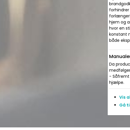
brandgodke
forhindrer
forlængerl
hjem og ar
hvor en st
konstant 
både eksp
Manualer
Da produce
medfølger 
- Såfremt 
hjælpe.
Vis 
Gå ti