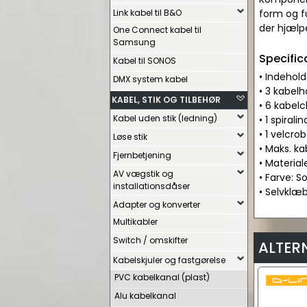
Link kabel til B&O
form og fu
der hjælp
One Connect kabel til
Samsung
Specific
Kabel til SONOS
• Indehold
DMX system kabel
• 3 kabelh
KABEL, STIK OG TILBEHØR
• 6 kabelc
Kabel uden stik (ledning)
• 1 spiral
• 1 velcro
Løse stik
• Maks. k
Fjernbetjening
• Material
AV vægstik og
• Farve: So
installationsdåser
• Selvklæ
Adapter og konverter
Multikabler
Switch / omskifter
ALTER
Kabelskjuler og fastgørelse
PVC kabelkanal (plast)
Alu kabelkanal