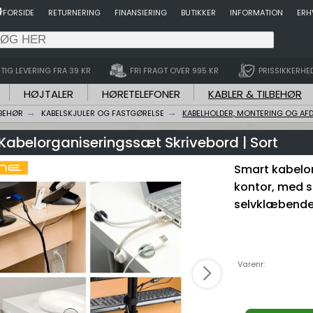
FORSIDE
RETURNERING
FINANSIERING
BUTIKKER
INFORMATION
ERH
TIG LEVERING FRA 39 KR
FRI FRAGT OVER 995 KR
PRISSIKKERHE
HØJTALER
HØRETELEFONER
KABLER & TILBEHØR
LBEHØR
KABELSKJULER OG FASTGØRELSE
KABELHOLDER, MONTERING OG AF
Kabelorganiseringssæt Skrivebord | Sort
Smart kabelor
kontor, med s
selvklæbende c
Varenr: