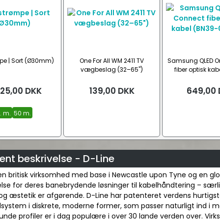
mpe | Sort (Ø30mm)
One For All WM 2411 TV
Samsung QLED O
vægbeslag (32–65")
fiber optisk ka
02470A
25,00
DKK
139,00
DKK
649,00
r. m.
50 m.
nt beskrivelse - D-Line
 en britisk virksomhed med base i Newcastle upon Tyne og en glo
se for deres banebrydende løsninger til kabelhåndtering – særlig
og æstetik er afgørende. D-Line har patenteret verdens hurtigs
system i diskrete, moderne former, som passer naturligt ind i m
unde profiler er i dag populære i over 30 lande verden over. Vi