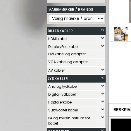
VAREMÆRKER / BRANDS
BILLEDKABLER
HDMI kabel
DisplayPort kabel
DVI kabel og adapter
VGA kabel og adapter
AV kabler
LYDKABLER
Analog lydkabel
Digital lydkabel
Højttalerkabel
Subwoofer kabel
BESKRIV
PA og musik instrument
kabel