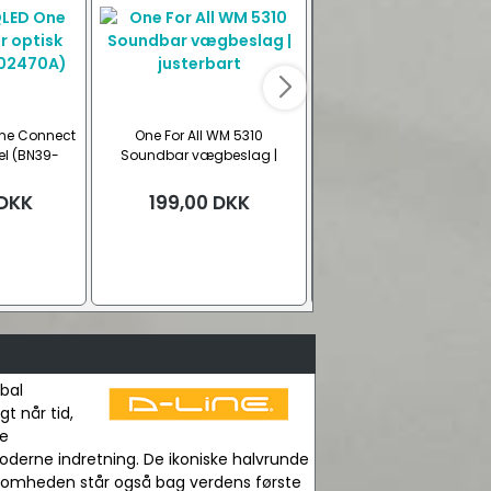
ne Connect
One For All WM 5310
Multibrackets M heads
bel (BN39-
Soundbar vægbeslag |
holder til
)
justerbart
hovedtelefon/headset b
stander
DKK
199,00
DKK
Fra
129,00
DKK
Sort
Sølv
Hvid
Se all
bal
t når tid,
te
oderne indretning. De ikoniske halvrunde
rksomheden står også bag verdens første