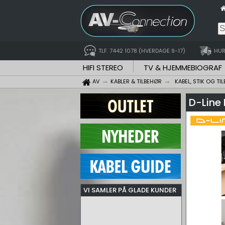
TLF. 7442 1078 (HVERDAGE 9-17)
HUR
HIFI STEREO
TV & HJEMMEBIOGRAF
AV
KABLER & TILBEHØR
KABEL, STIK OG TI
D-Line 
VI SAMLER PÅ GLADE KUNDER