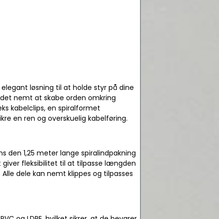
legant løsning til at holde styr på dine
r det nemt at skabe orden omkring
ks kabelclips, en spiralformet
kre en ren og overskuelig kabelføring.
ns den 1,25 meter lange spiralindpakning
ver fleksibilitet til at tilpasse længden
 Alle dele kan nemt klippes og tilpasses
VC og LDPE, hvilket sikrer, at de bevarer