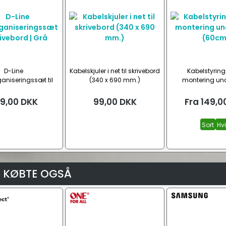
D-Line
Kabelskjuler i net til skrivebord
Kabelstyrings
aniseringssæt til
(340 x 690 mm.)
montering un
ivebord | Grå
(60cm
9,00
DKK
99,00
DKK
Fra
149,0
Sort
Hv
 KØBTE OGSÅ