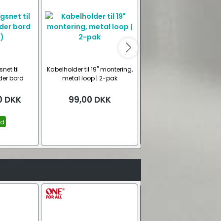
net til
Kabelholder til 19" montering,
Kabelskjuler i net til skriv
der bord
metal loop | 2-pak
)
0
DKK
99,00
DKK
179,00
DKK
id