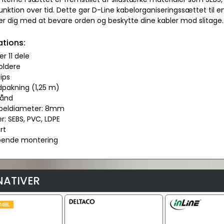
nktion over tid. Dette gør D-Line kabelorganiseringssættet til en
er dig med at bevare orden og beskytte dine kabler mod slitage.
ations:
er 11 dele
oldere
lips
indpakning (1,25 m)
bånd
abeldiameter: 8mm
er: SEBS, PVC, LDPE
rt
bende montering
NATIVER