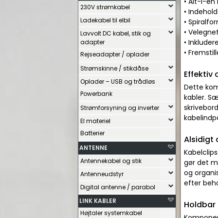
• Alt-i-én
230V strømkabel
• Indehol
Ladekabel til elbil
• Spiralfo
• Velegnet
Lavvolt DC kabel, stik og
• Inkluder
adapter
• Fremstil
Rejseadapter / oplader
Strømskinne / stikdåse
Effektiv 
Oplader – USB og trådløs
Dette komp
Powerbank
kabler. S
skrivebord
Strømforsyning og inverter
kabelindpa
El materiel
Batterier
Alsidigt
ANTENNE
Kabelclip
Antennekabel og stik
gør det mu
og organis
Antenneudstyr
efter beh
Digital antenne / parabol
LINK KABLER
Holdbar 
Højtaler systemkabel
Komponente