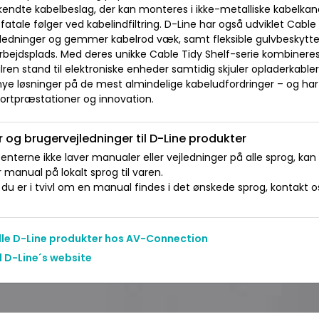
ndte kabelbeslag, der kan monteres i ikke-metalliske kabelkanale
 fatale følger ved kabelindfiltring. D-Line har også udviklet Cable
edninger og gemmer kabelrod væk, samt fleksible gulvbeskyttere
bejdsplads. Med deres unikke Cable Tidy Shelf-serie kombineres
ilren stand til elektroniske enheder samtidig skjuler opladerkabl
nye løsninger på de mest almindelige kabeludfordringer – og ha
ortpræstationer og innovation.
 og brugervejledninger til D-Line produkter
nterne ikke laver manualer eller vejledninger på alle sprog, kan
manual på lokalt sprog til varen.
du er i tvivl om en manual findes i det ønskede sprog, kontakt os 
alle D-Line produkter hos AV-Connection
l D-Line´s website