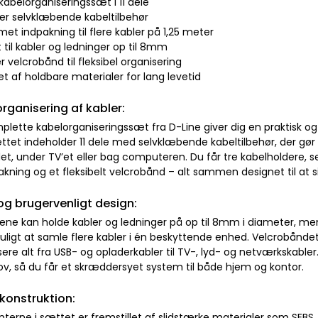
 kabelorganiseringssæt i 11 dele
der selvklæbende kabeltilbehør
rmet indpakning til flere kabler på 1,25 meter
 til kabler og ledninger op til 8mm
er velcrobånd til fleksibel organisering
let af holdbare materialer for lang levetid
organisering af kabler:
lette kabelorganiseringssæt fra D-Line giver dig en praktisk og e
ættet indeholder 11 dele med selvklæbende kabeltilbehør, der gø
et, under TV’et eller bag computeren. Du får tre kabelholdere, se
kning og et fleksibelt velcrobånd – alt sammen designet til at si
 og brugervenligt design:
sene kan holde kabler og ledninger på op til 8mm i diameter, me
ligt at samle flere kabler i én beskyttende enhed. Velcrobåndet gi
ere alt fra USB- og opladerkabler til TV-, lyd- og netværkskabler.
ov, så du får et skræddersyet system til både hjem og kontor.
konstruktion:
rne i sættet er fremstillet af slidstærke materialer som SEBS, P