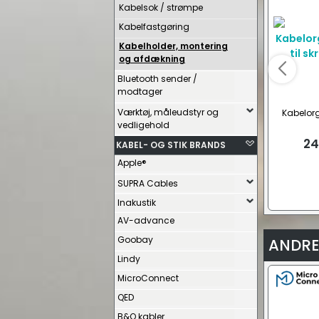
Kabelsok / strømpe
Kabelfastgøring
Kabelholder, montering
og afdækning
Bluetooth sender /
modtager
Værktøj, måleudstyr og
Kabelorg
vedligehold
skr
24
KABEL- OG STIK BRANDS
Apple®
SUPRA Cables
Inakustik
AV-advance
Goobay
ANDRE
Lindy
MicroConnect
QED
B&O kabler