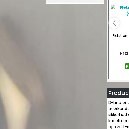
Fletstrø
Fra
P
Produce
D-Line er
anerkendel
sikkerhed 
kabelkanal
og kvart-r