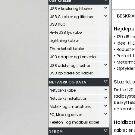
USB KABLER
USB A kabler og tilbehør
BESKRIV
USB C kabler og tilbehør
USB hub
Højdepu
Hi-Fi USB lydkabel
• 120 dB 
Lightning kabler
• Ideel t
Thunderbolt kabler
• Robust 
• Perfekt
USB adapter og konverter
• Meterma
USB udstyr og tilbehør
• Opfylde
USB opladere og kabler
Stærkt s
NETVÆRK OG DATA
Dette 120 
Netværkskabel
radiosyst
Netværksinstallation
beskyttels
Mobil- og smartphone
en kombin
PC, Mac og server
Holdbart
Telefon- og modbus kabel
Kablet er
STRØM