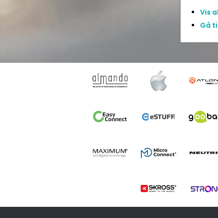
Vis 
Gå t