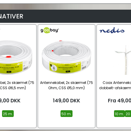
NATIVER
bel, 2x skærmet (75
Antennekabel, 2x skærmet (75
Coax Antennekab
 CSS Ø6,5 mm)
Ohm, CSS Ø5,0 mm)
dobbelt-afskærm
CCS Ø4,8 
9,00
DKK
149,00
DKK
Fra
49,0
25 m.
50 m.
10 m.
20