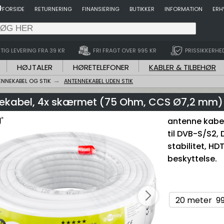
FORSIDE
RETURNERING
FINANSIERING
BUTIKKER
INFORMATION
ERH
TIG LEVERING FRA 39 KR
FRI FRAGT OVER 995 KR
PRISSIKKERHE
HØJTALER
HØRETELEFONER
KABLER & TILBEHØR
ENNEKABEL OG STIK
ANTENNEKABEL UDEN STIK
ekabel, 4x skærmet (75 Ohm, CCS Ø7,2 mm)
antenne kabe
til DVB-S/S2
stabilitet, H
beskyttelse.