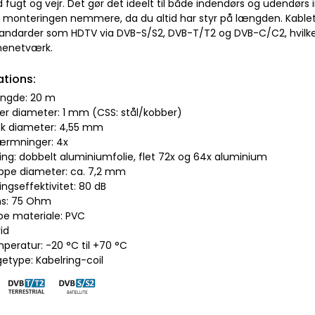
fugt og vejr. Det gør det ideelt til både indendørs og udendørs 
r monteringen nemmere, da du altid har styr på længden. Kabl
tandarder som HDTV via DVB-S/S2, DVB-T/T2 og DVB-C/C2, hvilket g
menetværk.
ations:
ængde: 20 m
der diameter: 1 mm (CSS: stål/kobber)
isk diameter: 4,55 mm
kærmninger: 4x
ng: dobbelt aluminiumfolie, flet 72x og 64x aluminium
appe diameter: ca. 7,2 mm
ngseffektivitet: 80 dB
ns: 75 Ohm
pe materiale: PVC
vid
mperatur: -20 °C til +70 °C
etype: Kabelring-coil