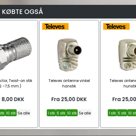
 KØBTE OGSÅ
tor, Twist-on stik
Televes antenne vinkel
Televes antenn
,2 –7,5 mm.)
hanstik
hunsti
a
8,00
DKK
Fra
25,00
DKK
Fra
25,0
stk
10 stk
Se alle
1 stk
5 stk
10 stk
Se alle
1 stk
5 stk
10 s