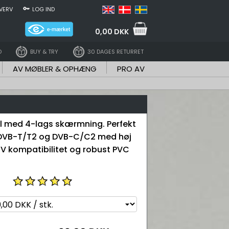
VERV
LOG IND
0,00 DKK
D
BUY & TRY
30 DAGES RETURRET
AV MØBLER & OPHÆNG
PRO AV
l med 4-lags skærmning. Perfekt
, DVB-T/T2 og DVB-C/C2 med høj
DTV kompatibilitet og robust PVC