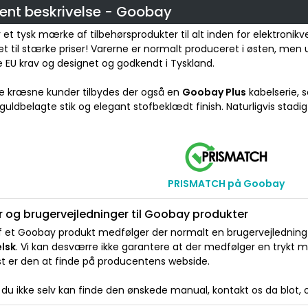
ent beskrivelse - Goobay
et tysk mærke af tilbehørsprodukter til alt inden for elektronik
et til stærke priser! Varerne er normalt produceret i østen, men
 EU krav og designet og godkendt i Tyskland.
re kræsne kunder tilbydes der også en
Goobay Plus
kabelserie, s
 guldbelagte stik og elegant stofbeklædt finish. Naturligvis stadig ti
PRISMATCH på Goobay
 og brugervejledninger til Goobay produkter
 et Goobay produkt medfølger der normalt en brugervejledning e
elsk
. Vi kan desværre ikke garantere at der medfølger en trykt 
t er den at finde på producentens webside.
du ikke selv kan finde den ønskede manual, kontakt os da blot, og