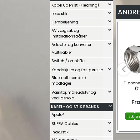
Kabel uden stik (ledning)
ANDRE
Løse stik
Fjernbetjening
AV vægstik og
installationsdåser
Adapter og konverter
Multikabler
Switch / omskifter
Kabelskjuler og fastgørelse
Bluetooth sender /
F-connec
modtager
(7
Værktøj, måleudstyr og
vedligehold
Fr
KABEL- OG STIK BRANDS
Apple®
1 stk
5 
SUPRA Cables
Inakustik
AV-advance