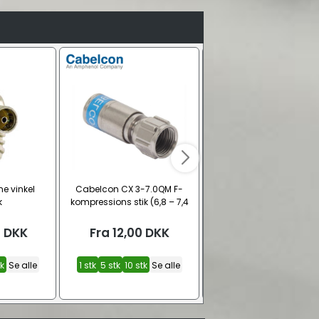
e vinkel
Cabelcon CX 3-7.0QM F-
Triax Digi 14 DVB-T ante
k
kompressions stik (6,8 – 7,4
LTE700
mm)
0
DKK
Fra
12,00
DKK
Fra
289,00
DKK
tk
Se alle
1 stk
5 stk
10 stk
Se alle
Passiv 13,5 dB
Aktiv 33,5-48,5 dB