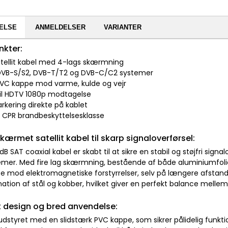
ELSE
ANMELDELSER
VARIANTER
nkter:
satellit kabel med 4-lags skærmning
il DVB-S/S2, DVB-T/T2 og DVB-C/C2 systemer
PVC kappe mod varme, kulde og vejr
 til HDTV 1080p modtagelse
rkering direkte på kablet
r CPR brandbeskyttelsesklasse
kærmet satellit kabel til skarp signaloverførsel:
dB SAT coaxial kabel er skabt til at sikre en stabil og støjfri signal
emer. Med fire lag skærmning, bestående af både aluminiumfolie
e mod elektromagnetiske forstyrrelser, selv på længere afstande.
ation af stål og kobber, hvilket giver en perfekt balance mellem
 design og bred anvendelse:
 udstyret med en slidstærk PVC kappe, som sikrer pålidelig funkt