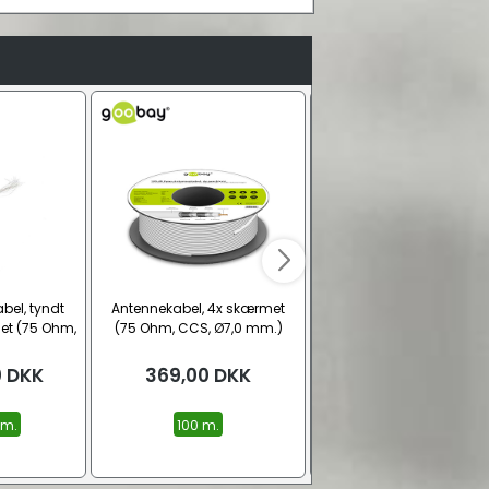
el, tyndt
Antennekabel, 4x skærmet
Triax KOKA 550 antenneka
et (75 Ohm,
(75 Ohm, CCS, Ø7,0 mm.)
tripleskærmet (75 Ohm,
mm.)
Ø6,9 mm.)
0
DKK
369,00
DKK
Fra
12,00
DKK
 m.
100 m.
Pr. m.
100 m.
250 m.
Se 