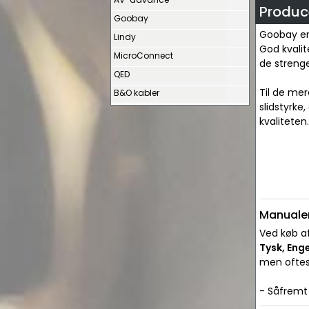
Produc
Goobay
Goobay er 
Lindy
God kvalit
MicroConnect
de strenge
QED
Til de me
B&O kabler
slidstyrke,
kvaliteten.
Manualer
Ved køb af
Tysk, Eng
men oftes
- Såfremt 