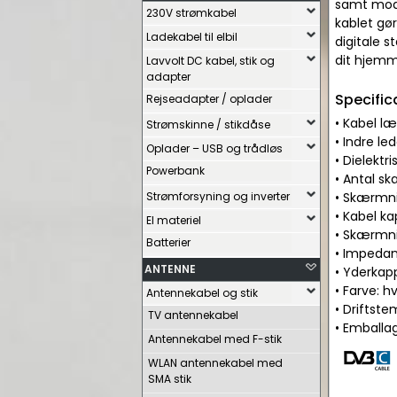
samt mod 
230V strømkabel
kablet gø
Ladekabel til elbil
digitale s
dit hjem
Lavvolt DC kabel, stik og
adapter
Specific
Rejseadapter / oplader
• Kabel l
Strømskinne / stikdåse
• Indre le
Oplader – USB og trådløs
• Dielektr
Powerbank
• Antal s
Strømforsyning og inverter
• Skærmni
• Kabel k
El materiel
• Skærmni
Batterier
• Impeda
ANTENNE
• Yderkap
• Farve: h
Antennekabel og stik
• Driftste
TV antennekabel
• Emballag
Antennekabel med F-stik
WLAN antennekabel med
SMA stik