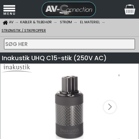
AV
KABLER & TILBEHØR
STRØM
EL MATERIEL
STRØMSTIK / STIKPROPPER
SØG HER
Inakustik UHQ C15-stik (250V AC)