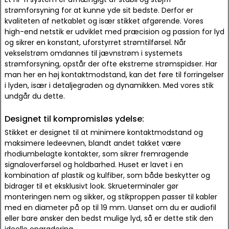
strømforsyning for at kunne yde sit bedste. Derfor er
kvaliteten af netkablet og især stikket afgørende. Vores
high-end netstik er udviklet med præcision og passion for lyd
og sikrer en konstant, uforstyrret strømtilførsel. Når
vekselstrøm omdannes til jævnstrøm i systemets
strømforsyning, opstår der ofte ekstreme strømspidser. Har
man her en høj kontaktmodstand, kan det føre til forringelser
i lyden, især i detaljegraden og dynamikken. Med vores stik
undgår du dette.
Designet til kompromisløs ydelse:
Stikket er designet til at minimere kontaktmodstand og
maksimere ledeevnen, blandt andet takket være
rhodiumbelagte kontakter, som sikrer fremragende
signaloverførsel og holdbarhed. Huset er lavet i en
kombination af plastik og kulfiber, som både beskytter og
bidrager til et eksklusivt look. Skrueterminaler gør
monteringen nem og sikker, og stikproppen passer til kabler
med en diameter på op til 19 mm. Uanset om du er audiofil
eller bare ønsker den bedst mulige lyd, så er dette stik den