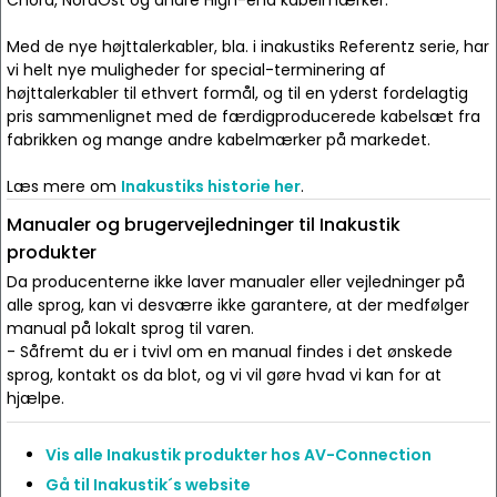
Chord, NordOst og andre High-end kabelmærker.
Med de nye højttalerkabler, bla. i inakustiks Referentz serie, har
vi helt nye muligheder for special-terminering af
højttalerkabler til ethvert formål, og til en yderst fordelagtig
pris sammenlignet med de færdigproducerede kabelsæt fra
fabrikken og mange andre kabelmærker på markedet.
Læs mere om
Inakustiks historie her
.
Manualer og brugervejledninger til Inakustik
produkter
Da producenterne ikke laver manualer eller vejledninger på
alle sprog, kan vi desværre ikke garantere, at der medfølger
manual på lokalt sprog til varen.
- Såfremt du er i tvivl om en manual findes i det ønskede
sprog, kontakt os da blot, og vi vil gøre hvad vi kan for at
hjælpe.
Vis alle Inakustik produkter hos AV-Connection
Gå til Inakustik´s website