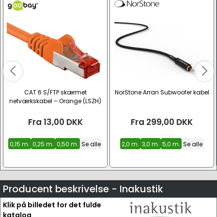
CAT 6 S/FTP skærmet
NorStone Arran Subwoofer kabel
netværkskabel – Orange (LSZH)
Fra
13,00
DKK
Fra
299,00
DKK
0,15 m.
0,25 m.
0,50 m.
Se alle
2,0 m.
3,0 m.
5,0 m.
Se alle
Producent beskrivelse - Inakustik
Klik på billedet for det fulde
katalog