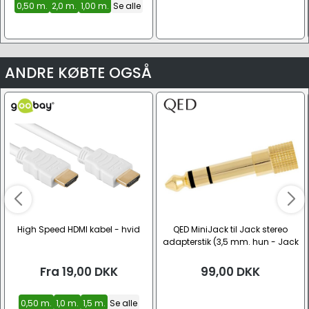
0,50 m.
2,0 m.
1,00 m.
Se alle
ANDRE KØBTE OGSÅ
High Speed HDMI kabel - hvid
QED MiniJack til Jack stereo
adapterstik (3,5 mm. hun - Jack
6,35 han)
Fra
19,00
DKK
99,00
DKK
0,50 m.
1,0 m.
1,5 m.
Se alle