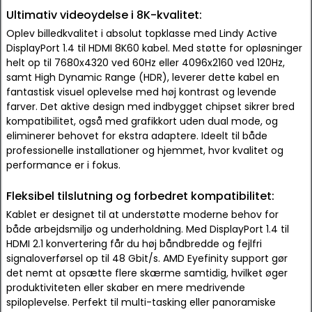
Ultimativ videoydelse i 8K-kvalitet:
Oplev billedkvalitet i absolut topklasse med Lindy Active
DisplayPort 1.4 til HDMI 8K60 kabel. Med støtte for opløsninger
helt op til 7680x4320 ved 60Hz eller 4096x2160 ved 120Hz,
samt High Dynamic Range (HDR), leverer dette kabel en
fantastisk visuel oplevelse med høj kontrast og levende
farver. Det aktive design med indbygget chipset sikrer bred
kompatibilitet, også med grafikkort uden dual mode, og
eliminerer behovet for ekstra adaptere. Ideelt til både
professionelle installationer og hjemmet, hvor kvalitet og
performance er i fokus.
Fleksibel tilslutning og forbedret kompatibilitet:
Kablet er designet til at understøtte moderne behov for
både arbejdsmiljø og underholdning. Med DisplayPort 1.4 til
HDMI 2.1 konvertering får du høj båndbredde og fejlfri
signaloverførsel op til 48 Gbit/s. AMD Eyefinity support gør
det nemt at opsætte flere skærme samtidig, hvilket øger
produktiviteten eller skaber en mere medrivende
spiloplevelse. Perfekt til multi-tasking eller panoramiske