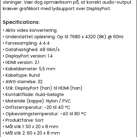
visninger. Vær dog opmærksom på, at korrekt audio-output
kræver grafikkort med lydsupport over DisplayPort.
Specifications:
• Aktiv video konvertering
• Understøttet opløsning: Op til 7680 x 4320 (8K) @ 60Hz
• Farvesampling: 4:4:4
• Datahastighed: 48 Gbit/s
• DisplayPort version: 1.4
• HDMI version: 2.1
• Kabeldiameter: 5,5 mm
• Kabeltype: Rund
• AWG størrelse: 32
• Stik: DisplayPort (han) til HDMI (han)
• Kontaktflade: Guld-belagte
• Materiale (kappe): Nylon / PVC
• Driftstemperatur: -20 til 40 °C
• Opbevaringstemperatur: -40 til 80 °C
• Produktfarve: Sort
• Mål stik 1: 50 x 20 x 8 mm
• Mål stik 2: 60 x 20 x 8 mm