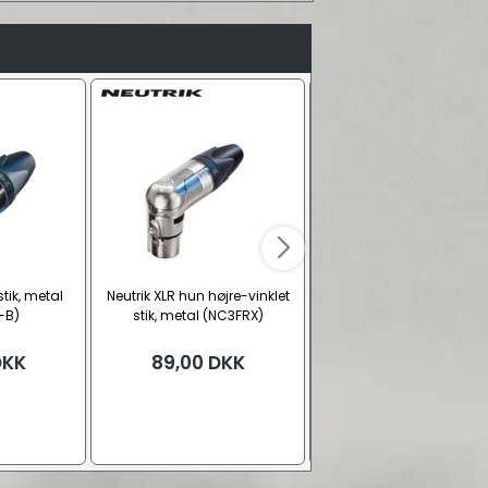
stik, metal
Neutrik XLR hun højre-vinklet
Neutrik XLR hun fatning, 
-B)
stik, metal (NC3FRX)
(NC3FDLX-B)
DKK
89,00
DKK
59,00
DKK