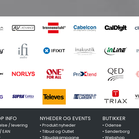
P INFO
NYHEDER OG EVENTS
BUTIKKER
lse / levering
•
Produkt nyheder
•
Odense
 / EAN
•
Tilbud og Outlet
•
Sønderborg
y
•
Tilbudskampagne
•
Webshop