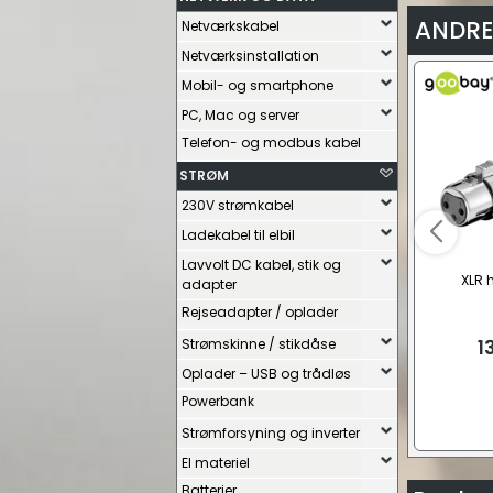
ANDRE
Netværkskabel
Netværksinstallation
Mobil- og smartphone
PC, Mac og server
Telefon- og modbus kabel
STRØM
230V strømkabel
Ladekabel til elbil
Lavvolt DC kabel, stik og
XLR 
adapter
Rejseadapter / oplader
Strømskinne / stikdåse
1
Oplader – USB og trådløs
Powerbank
Strømforsyning og inverter
El materiel
Batterier