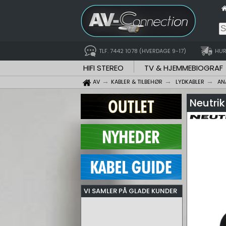
TLF. 7442 1078 (HVERDAGE 9-17)
HUR
HIFI STEREO
TV & HJEMMEBIOGRAF
AV
KABLER & TILBEHØR
LYDKABLER
AN
Neutrik
VI SAMLER PÅ GLADE KUNDER