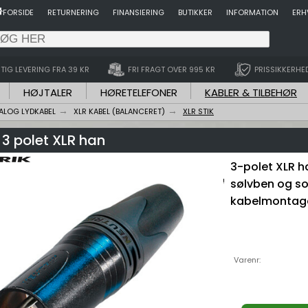
FORSIDE
RETURNERING
FINANSIERING
BUTIKKER
INFORMATION
ERH
TIG LEVERING FRA 39 KR
FRI FRAGT OVER 995 KR
PRISSIKKERHE
HØJTALER
HØRETELEFONER
KABLER & TILBEHØR
ALOG LYDKABEL
XLR KABEL (BALANCERET)
XLR STIK
 3 polet XLR han
3-polet XLR h
sølvben og sor
kabelmontag
Varenr: