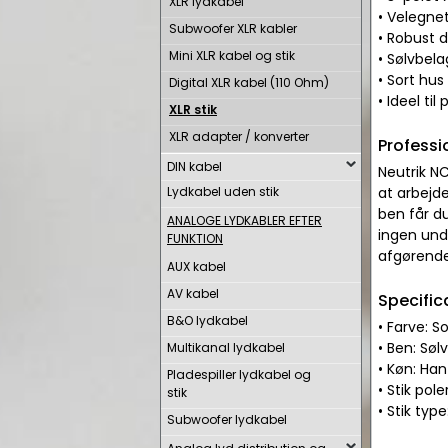
XLR lydkabel
• Velegnet
Subwoofer XLR kabler
• Robust 
Mini XLR kabel og stik
• Sølvbela
• Sort hu
Digital XLR kabel (110 Ohm)
• Ideel til
XLR stik
XLR adapter / konverter
Professi
DIN kabel
Neutrik N
Lydkabel uden stik
at arbejde
ben får du
ANALOGE LYDKABLER EFTER
ingen undt
FUNKTION
afgørende
AUX kabel
AV kabel
Specific
B&O lydkabel
• Farve: So
• Ben: Sølv
Multikanal lydkabel
• Køn: Han
Pladespiller lydkabel og
• Stik pole
stik
• Stik type
Subwoofer lydkabel