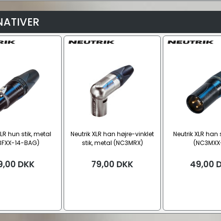
NATIVER
XLR hun stik, metal
Neutrik XLR han højre-vinklet
Neutrik XLR han 
3FXX-14-BAG)
stik, metal (NC3MRX)
(NC3MXX
9,00
DKK
79,00
DKK
49,00