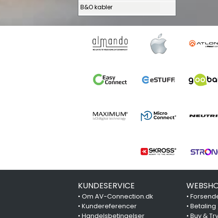
B&O kabler
KUNDESERVICE
WEBSHO
•
Om AV-Connection.dk
•
Forsende
•
Kundereferencer
•
Betaling
•
Handelsbetingelser
•
Buy & Tr