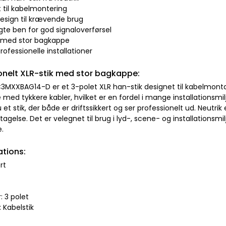
 til kabelmontering
design til krævende brug
gte ben for god signaloverførsel
s med stor bagkappe
 professionelle installationer
onelt XLR-stik med stor bagkappe:
C3MXXBAG14-D er et 3-polet XLR han-stik designet til kabelmont
 med tykkere kabler, hvilket er en fordel i mange installationsmi
 et stik, der både er driftssikkert og ser professionelt ud. Neutrik e
agelse. Det er velegnet til brug i lyd-, scene- og installationsmilj
.
ations:
rt
r: 3 polet
: Kabelstik