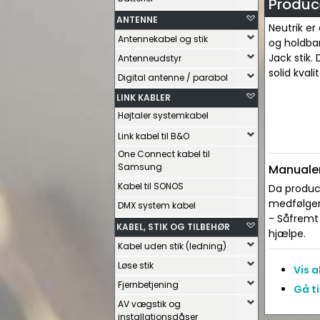
Produce
ANTENNE
Neutrik er
Antennekabel og stik
og holdbar
Jack stik.
Antenneudstyr
solid kvalit
Digital antenne / parabol
LINK KABLER
Højtaler systemkabel
Link kabel til B&O
One Connect kabel til
Samsung
Manualer
Kabel til SONOS
Da produce
medfølger 
DMX system kabel
- Såfremt 
KABEL, STIK OG TILBEHØR
hjælpe.
Kabel uden stik (ledning)
Løse stik
Vis 
Fjernbetjening
Gå ti
AV vægstik og
installationsdåser