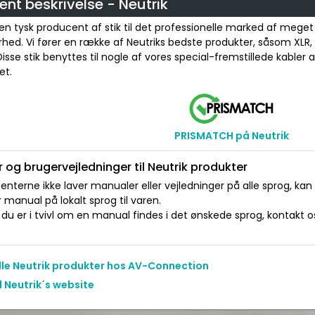
nt beskrivelse - Neutrik
 en tysk producent af stik til det professionelle marked af meget 
hed. Vi fører en række af Neutriks bedste produkter, såsom XLR
 Disse stik benyttes til nogle af vores special-fremstillede kabler 
et.
PRISMATCH på Neutrik
 og brugervejledninger til Neutrik produkter
nterne ikke laver manualer eller vejledninger på alle sprog, kan
manual på lokalt sprog til varen.
du er i tvivl om en manual findes i det ønskede sprog, kontakt os 
alle Neutrik produkter hos AV-Connection
l Neutrik´s website