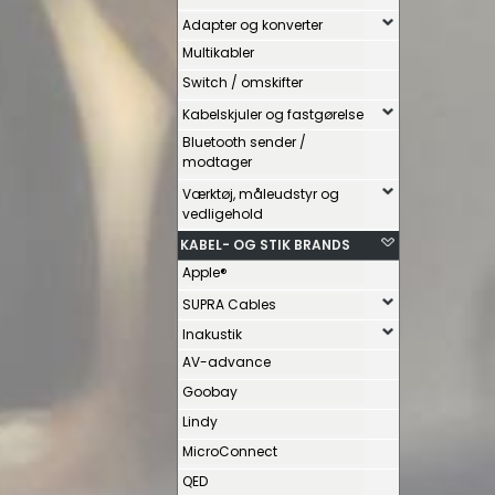
Adapter og konverter
Multikabler
Switch / omskifter
Kabelskjuler og fastgørelse
Bluetooth sender /
modtager
Værktøj, måleudstyr og
vedligehold
KABEL- OG STIK BRANDS
Apple®
SUPRA Cables
Inakustik
AV-advance
Goobay
Lindy
MicroConnect
QED