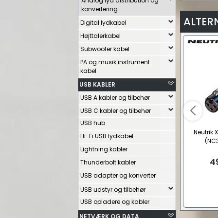
Analog lyd distribution og
konvertering
ALTER
Digital lydkabel
Højttalerkabel
Subwoofer kabel
PA og musik instrument
kabel
USB KABLER
USB A kabler og tilbehør
USB C kabler og tilbehør
USB hub
Neutrik 
Hi-Fi USB lydkabel
(NC
Lightning kabler
4
Thunderbolt kabler
USB adapter og konverter
USB udstyr og tilbehør
USB opladere og kabler
NETVÆRK OG DATA