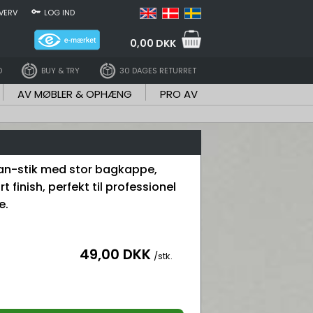
VERV
LOG IND
0,00 DKK
D
BUY & TRY
30 DAGES RETURRET
AV MØBLER & OPHÆNG
PRO AV
an-stik med stor bagkappe,
t finish, perfekt til professionel
e.
49,00 DKK
/stk.