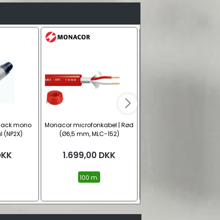
 Jack mono
Monacor microfonkabel | Rød
6.3 mm. Jack han stereo s
l (NP2X)
(Ø6,5 mm, MLC-152)
metal
DKK
1.699,00
DKK
15,00
DKK
100 m.