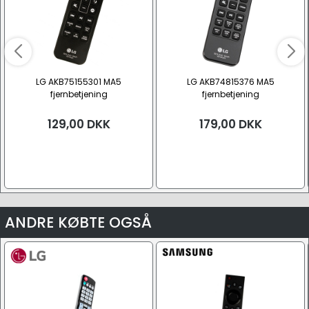
LG AKB75155301 MA5
LG AKB74815376 MA5
fjernbetjening
fjernbetjening
129,00
DKK
179,00
DKK
ANDRE KØBTE OGSÅ