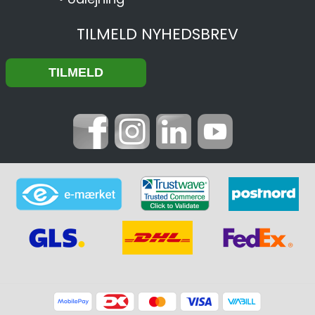
TILMELD NYHEDSBREV