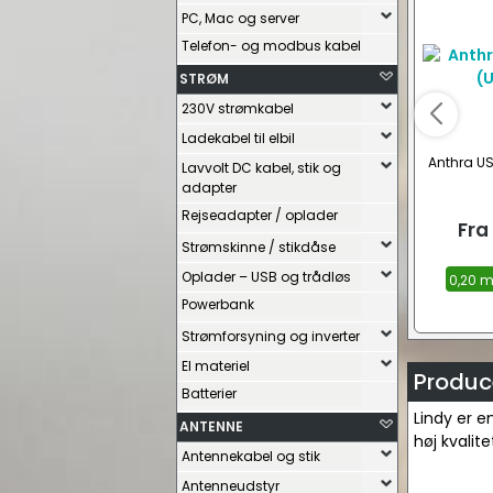
PC, Mac og server
Telefon- og modbus kabel
STRØM
230V strømkabel
Ladekabel til elbil
Anthra US
Lavvolt DC kabel, stik og
adapter
Rejseadapter / oplader
Fra
Strømskinne / stikdåse
Oplader – USB og trådløs
0,20 m
Powerbank
Strømforsyning og inverter
El materiel
Produce
Batterier
Lindy er e
ANTENNE
høj kvalit
Antennekabel og stik
Antenneudstyr