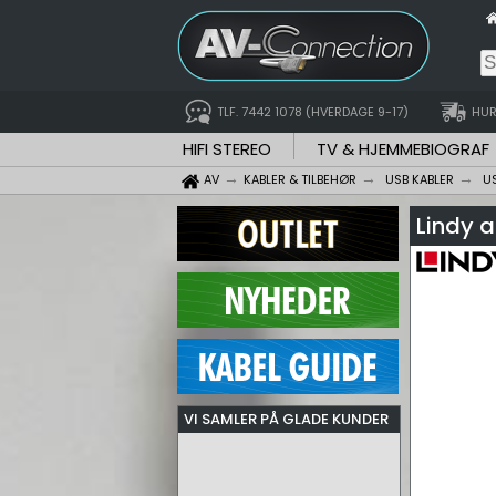
TLF. 7442 1078 (HVERDAGE 9-17)
HUR
HIFI STEREO
TV & HJEMMEBIOGRAF
AV
KABLER & TILBEHØR
USB KABLER
U
Lindy a
VI SAMLER PÅ GLADE KUNDER