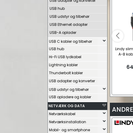
USB adapter og konverter
USB hub
USB udstyr og tilbehør
USB Ethernet adapter
USB-A oplader
USB C kabler og tilbehør
USB hub
Lindy slim
A-B kabe
Hi-Fi USB lydkabel
Lightning kabler
64
Thunderbolt kabler
USB adapter og konverter
USB udstyr og tilbehør
USB opladere og kabler
NETVÆRK OG DATA
ANDRE
Netværkskabel
Netværksinstallation
Mobil- og smartphone