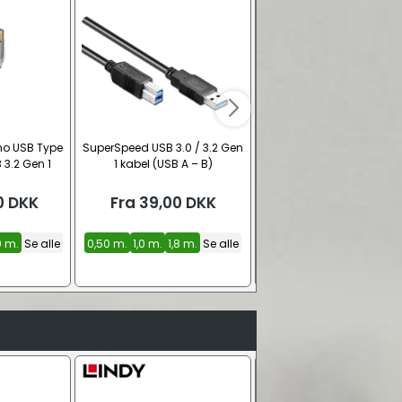
o USB Type
SuperSpeed USB 3.0 / 3.2 Gen
iFi Audio Mercury 3.0 U
B 3.2 Gen 1
1 kabel (USB A – B)
kabel (USB A – B)
0
DKK
Fra
39,00
DKK
Fra
1.675,00
DK
0 m.
Se alle
0,50 m.
1,0 m.
1,8 m.
Se alle
0,50 m.
1,00 m.