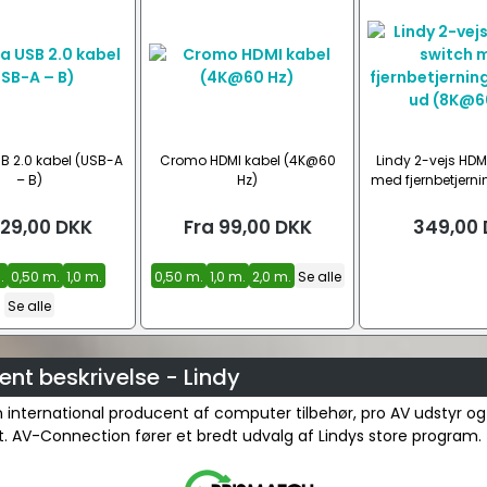
B 2.0 kabel (USB-A
Cromo HDMI kabel (4K@60
Lindy 2-vejs HDMI
– B)
Hz)
med fjernbetjernin
ud (8K@6
29,00
DKK
Fra
99,00
DKK
349,00
.
0,50 m.
1,0 m.
0,50 m.
1,0 m.
2,0 m.
Se alle
Se alle
nt beskrivelse - Lindy
n international producent af computer tilbehør, pro AV udstyr og
et. AV-Connection fører et bredt udvalg af Lindys store program.