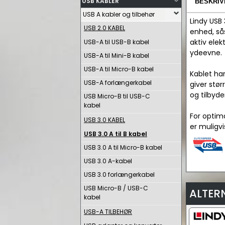
USB KABLER
BESKRIV
USB A kabler og tilbehør
Lindy USB 
USB 2.0 KABEL
enhed, så
aktiv elek
USB-A til USB-B kabel
ydeevne.
USB-A til Mini-B kabel
USB-A til Micro-B kabel
Kablet ha
USB-A forlængerkabel
giver stø
og tilbyd
USB Micro-B til USB-C
kabel
For optim
USB 3.0 KABEL
er muligv
USB 3.0 A til B kabel
USB 3.0 A til Micro-B kabel
USB 3.0 A-kabel
USB 3.0 forlængerkabel
USB Micro-B / USB-C
ALTER
kabel
USB-A TILBEHØR