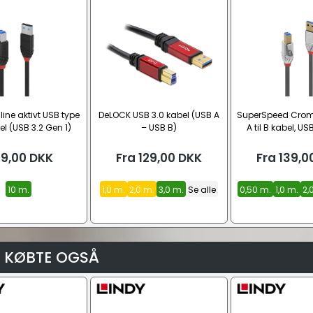
line aktivt USB type
DeLOCK USB 3.0 kabel (USB A
SuperSpeed Crom
l (USB 3.2 Gen 1)
– USB B)
A til B kabel, US
9,00
DKK
Fra
129,00
DKK
Fra
139,0
10 m.
1,0 m.
2,0 m.
3,0 m.
Se alle
0,50 m.
1,0 m.
2,
 KØBTE OGSÅ