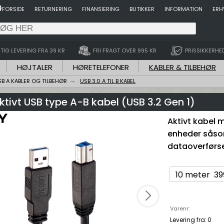
FORSIDE
RETURNERING
FINANSIERING
BUTIKKER
INFORMATION
ERH
TIG LEVERING FRA 39 KR
FRI FRAGT OVER 995 KR
PRISSIKKERHE
HØJTALER
HØRETELEFONER
KABLER & TILBEHØR
SB A KABLER OG TILBEHØR
USB 3.0 A TIL B KABEL
ktivt USB type A-B kabel (USB 3.2 Gen 1)
Aktivt kabel m
enheder såso
dataoverførse
Varenr:
Levering fra:
0