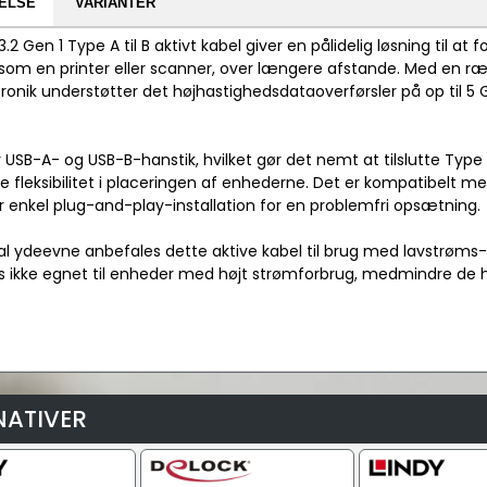
ELSE
VARIANTER
3.2 Gen 1 Type A til B aktivt kabel giver en pålidelig løsning til
som en printer eller scanner, over længere afstande. Med en r
tronik understøtter det højhastighedsdataoverførsler på op til 5 
r USB-A- og USB-B-hanstik, hvilket gør det nemt at tilslutte Typ
rre fleksibilitet i placeringen af enhederne. Det er kompatibelt
er enkel plug-and-play-installation for en problemfri opsætning.
al ydeevne anbefales dette aktive kabel til brug med lavstrøms-
is ikke egnet til enheder med højt strømforbrug, medmindre de 
NATIVER