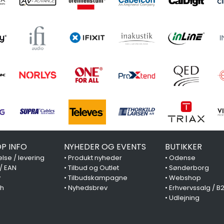
P INFO
NYHEDER OG EVENTS
BUTIKKER
lse / levering
•
Produkt nyheder
•
Odense
 / EAN
•
Tilbud og Outlet
•
Sønderborg
y
•
Tilbudskampagne
•
Webshop
ch
•
Nyhedsbrev
•
Erhvervssalg / B
•
Udlejning