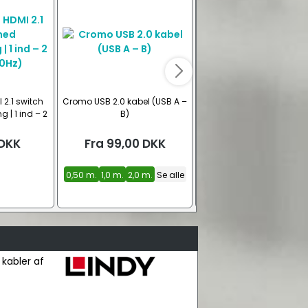
 2.1 switch
Cromo USB 2.0 kabel (USB A –
USB-C kabel stofbeklæd
g | 1 ind – 2
B)
Hvid (60W, HighSpeed
0Hz)
DKK
Fra
99,00
DKK
Fra
45,00
DKK
0,50 m.
1,0 m.
2,0 m.
Se alle
0,50 m.
1,0 m.
2,0 m.
Se 
 kabler af