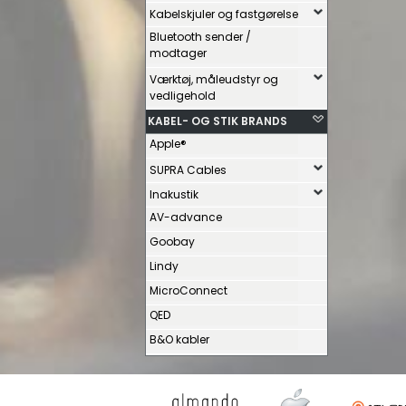
Kabelskjuler og fastgørelse
Bluetooth sender /
modtager
Værktøj, måleudstyr og
vedligehold
KABEL- OG STIK BRANDS
Apple®
SUPRA Cables
Inakustik
AV-advance
Goobay
Lindy
MicroConnect
QED
B&O kabler