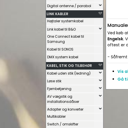
Digital antenne / parabol
LINK KABLER
Højtaler systemkabel
Manualer
Link kabel til B&O
Ved køb af
One Connect kabel til
Engelsk
. 
Samsung
oftest er
Kabel til SONOS
- Såfremt 
DMX system kabel
KABEL, STIK OG TILBEHØR
Vis 
Kabel uden stik (ledning)
Gå ti
Løse stik
Fjernbetjening
AV vægstik og
installationsdåser
Adapter og konverter
Multikabler
Switch / omskifter