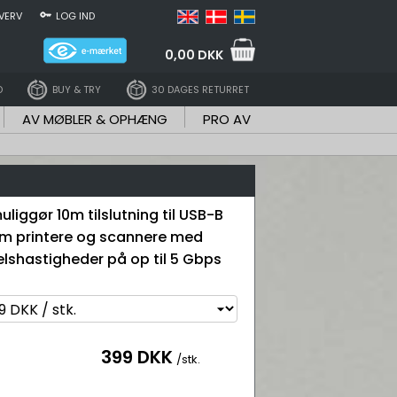
VERV
LOG IND
0,00 DKK
D
BUY & TRY
30 DAGES RETURRET
AV MØBLER & OPHÆNG
PRO AV
uliggør 10m tilslutning til USB-B
m printere og scannere med
lshastigheder på op til 5 Gbps
399 DKK
/stk.