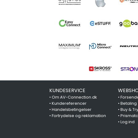
KUNDESERVICE
WEBSHO
•
Om AV-Connection.dk
•
Forsende
•
Kundereferencer
•
Betaling
•
Handelsbetingelser
•
Buy & Tr
•
Fortrydelse og reklamation
•
Prismat
•
Log ind