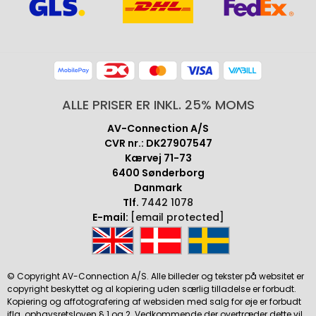
ALLE PRISER ER INKL. 25% MOMS
AV-Connection A/S
CVR nr.: DK27907547
Kærvej 71-73
6400 Sønderborg
Danmark
Tlf.
7442 1078
E-mail:
[email protected]
© Copyright AV-Connection A/S. Alle billeder og tekster på websitet er
copyright beskyttet og al kopiering uden særlig tilladelse er forbudt.
Kopiering og affotografering af websiden med salg for øje er forbudt
iflg. ophavsretsloven § 1 og 2. Vedkommende der overtræder dette vil