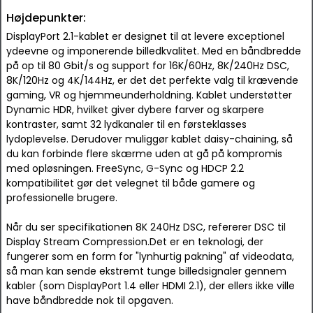
Højdepunkter:
DisplayPort 2.1-kablet er designet til at levere exceptionel
ydeevne og imponerende billedkvalitet. Med en båndbredde
på op til 80 Gbit/s og support for 16K/60Hz, 8K/240Hz DSC,
8K/120Hz og 4K/144Hz, er det det perfekte valg til krævende
gaming, VR og hjemmeunderholdning. Kablet understøtter
Dynamic HDR, hvilket giver dybere farver og skarpere
kontraster, samt 32 lydkanaler til en førsteklasses
lydoplevelse. Derudover muliggør kablet daisy-chaining, så
du kan forbinde flere skærme uden at gå på kompromis
med opløsningen. FreeSync, G-Sync og HDCP 2.2
kompatibilitet gør det velegnet til både gamere og
professionelle brugere.
Når du ser specifikationen 8K 240Hz DSC, refererer DSC til
Display Stream Compression.Det er en teknologi, der
fungerer som en form for "lynhurtig pakning" af videodata,
så man kan sende ekstremt tunge billedsignaler gennem
kabler (som DisplayPort 1.4 eller HDMI 2.1), der ellers ikke ville
have båndbredde nok til opgaven.