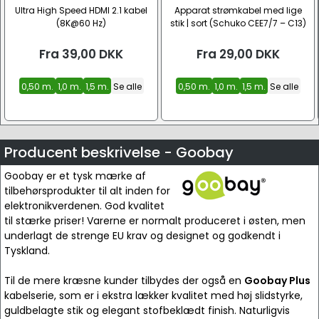
Ultra High Speed HDMI 2.1 kabel
Apparat strømkabel med lige
(8K@60 Hz)
stik | sort (Schuko CEE7/7 – C13)
Fra
39,00
DKK
Fra
29,00
DKK
0,50 m.
1,0 m.
1,5 m.
Se alle
0,50 m.
1,0 m.
1,5 m.
Se alle
Producent beskrivelse - Goobay
Goobay er et tysk mærke af
tilbehørsprodukter til alt inden for
elektronikverdenen. God kvalitet
til stærke priser! Varerne er normalt produceret i østen, men
underlagt de strenge EU krav og designet og godkendt i
Tyskland.
Til de mere kræsne kunder tilbydes der også en
Goobay Plus
kabelserie, som er i ekstra lækker kvalitet med høj slidstyrke,
guldbelagte stik og elegant stofbeklædt finish. Naturligvis