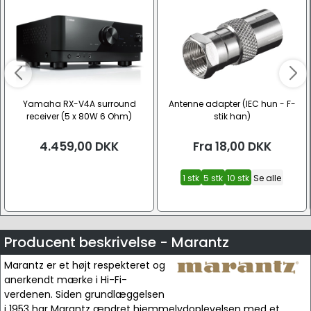
Yamaha RX-V4A surround
Antenne adapter (IEC hun - F-
receiver (5 x 80W 6 Ohm)
stik han)
4.459,00
DKK
Fra
18,00
DKK
1 stk
5 stk
10 stk
Se alle
Producent beskrivelse - Marantz
Marantz er et højt respekteret og
anerkendt mærke i Hi-Fi-
verdenen. Siden grundlæggelsen
i 1953 har Marantz ændret hjemmelydoplevelsen med et