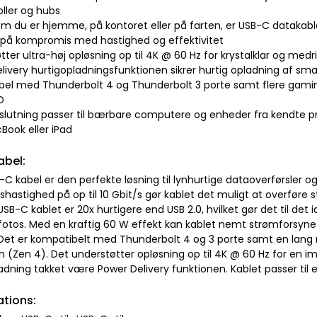
oller og hubs
om du er hjemme, på kontoret eller på farten, er USB-C datakabl
gå på kompromis med hastighed og effektivitet
tter ultra-høj opløsning op til 4K @ 60 Hz for krystalklar og me
elivery hurtigopladningsfunktionen sikrer hurtig opladning af
bel med Thunderbolt 4 og Thunderbolt 3 porte samt flere gam
D
ilslutning passer til bærbare computere og enheder fra kendte 
Book eller iPad
abel:
C kabel er den perfekte løsning til lynhurtige dataoverførsler o
shastighed på op til 10 Gbit/s gør kablet det muligt at overføre s
USB-C kablet er 20x hurtigere end USB 2.0, hvilket gør det til det 
fotos. Med en kraftig 60 W effekt kan kablet nemt strømforsyn
Det er kompatibelt med Thunderbolt 4 og 3 porte samt en la
n (Zen 4). Det understøtter opløsning op til 4K @ 60 Hz for en
adning takket være Power Delivery funktionen. Kablet passer til e
ations: