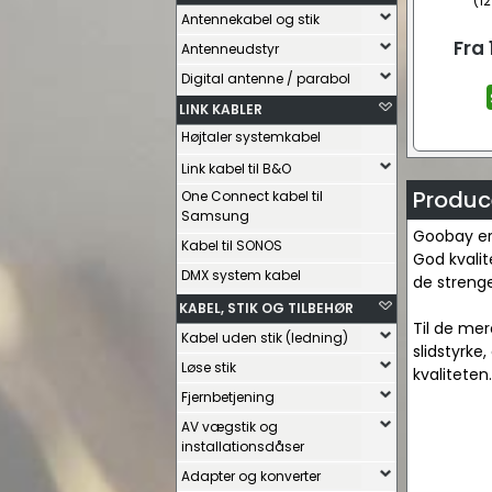
(1
Antennekabel og stik
Fra
Antenneudstyr
Digital antenne / parabol
LINK KABLER
Højtaler systemkabel
Link kabel til B&O
Produc
One Connect kabel til
Samsung
Goobay er 
Kabel til SONOS
God kvalit
DMX system kabel
de strenge
KABEL, STIK OG TILBEHØR
Til de me
Kabel uden stik (ledning)
slidstyrke,
Løse stik
kvaliteten.
Fjernbetjening
AV vægstik og
installationsdåser
Adapter og konverter