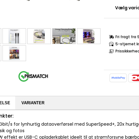
Vælg varia
Fri fragt fra
5-stjernet 
Prissikkerhe
ELSE
VARIANTER
nkter:
0 Gbit/s for lynhurtig dataoverførsel med SuperSpeed+, 20x hurtige
sik og fotos
W effekt er USB-C opladerkablet ideelt til at strømforsyne bærb