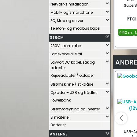
Netværksinstallation
SuperS
Mobil- og smartphone
Fra
PC, Mac og server
Telefon- og modbus kabel
0,50 m.
1
STRØM
230V strømkabel
Ladekabel til elbil
ANDRE
Lavvolt DC kabel, stik og
adapter
Rejseadapter / oplader
Strømskinne / stikdåse
Oplader – USB og trådløs
Powerbank
Strømforsyning og inverter
El materiel
Batterier
USB-A/
ANTENNE