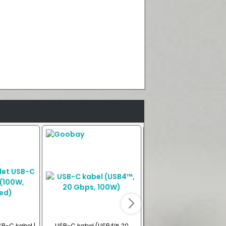
SB-C kabel |
USB-C kabel (USB4™, 20
USB-C kabel, vinklet, (10