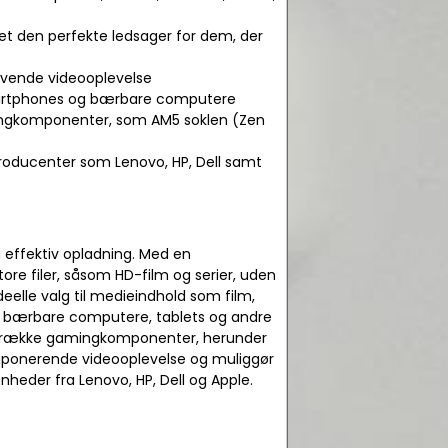
et den perfekte ledsager for dem, der
drivende videooplevelse
 smartphones og bærbare computere
ingkomponenter, som AM5 soklen (Zen
producenter som Lenovo, HP, Dell samt
g effektiv opladning. Med en
tore filer, såsom HD-film og serier, uden
ideelle valg til medieindhold som film,
e bærbare computere, tablets og andre
ng række gamingkomponenter, herunder
 imponerende videooplevelse og muliggør
nheder fra Lenovo, HP, Dell og Apple.