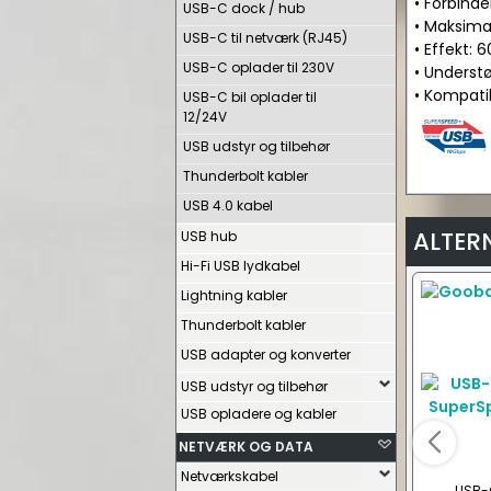
• Forbinde
USB-C dock / hub
• Maksimal
USB-C til netværk (RJ45)
• Effekt: 
USB-C oplader til 230V
• Understø
• Kompati
USB-C bil oplader til
12/24V
USB udstyr og tilbehør
Thunderbolt kabler
USB 4.0 kabel
ALTER
USB hub
Hi-Fi USB lydkabel
Lightning kabler
Thunderbolt kabler
USB adapter og konverter
USB udstyr og tilbehør
USB opladere og kabler
NETVÆRK OG DATA
Netværkskabel
USB-