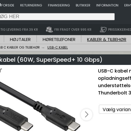
FORSIDE
RETURNERING
FINANSIERING
BUTIKKER
INFORMATION
ERH
TIG LEVERING FRA 39 KR
FRI FRAGT OVER 995 KR
PRISSIKKERHE
HØJTALER
HØRETELEFONER
KABLER & TILBEHØR
SB C KABLER OG TILBEHØR
USB-C KABEL
kabel (60W, SuperSpeed+ 10 Gbps)
USB-C kabel m
opladningseff
understøttels
Thunderbolt 3