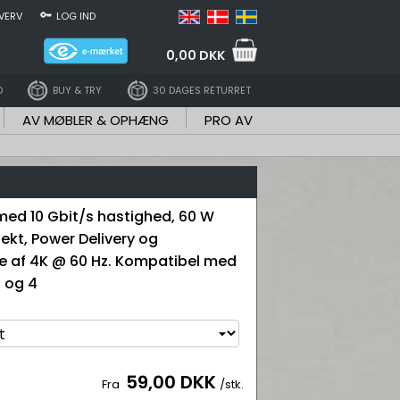
VERV
LOG IND
0,00 DKK
D
BUY & TRY
30 DAGES RETURRET
AV MØBLER & OPHÆNG
PRO AV
ed 10 Gbit/s hastighed, 60 W
ekt, Power Delivery og
e af 4K @ 60 Hz. Kompatibel med
 og 4
59,00 DKK
Fra
/stk.