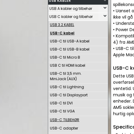
USB KABLER
spillekons
USB A kabler og tilbehør
• Uanset 
USB C kabler og tilbehør
ikke vil 
• Understø
USB 3.2 KABEL
• Power D
USB-C kabel
• Kompati
USB-C til USB-A kabel
4) fra AM
• USB-C t
USB-C til USB-B kabel
Apple Mac
USB-C til Micro B
USB C til HDMI kabel
USB-C k
USB-C til 3,5 mm.
Dette USB-
MiniJack (AUX)
overførsel
USB-C til Lightning
ventetid. 
musik og 
USB-C til Displayport
enheder. 
USB-C til DVI
AM5 sokle
USB-C til VGA
hurtig opl
USB-C TILBEHØR
Specific
USB-C adapter