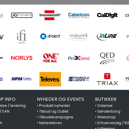
P INFO
NYHEDER OG EVENTS
BUTIKKER
lse / levering
•
Produkt nyheder
•
Odense
 / EAN
•
Tilbud og Outlet
•
Sønderborg
y
•
Tilbudskampagne
•
Webshop
ch
•
Nyhedsbrev
•
Erhvervssalg / B
•
Udlejning