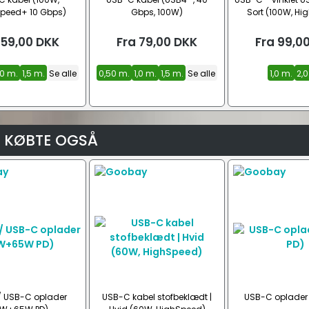
peed+ 10 Gbps)
Gbps, 100W)
Sort (100W, Hi
59,00
DKK
Fra
79,00
DKK
Fra
99,0
,0 m.
1,5 m.
Se alle
0,50 m.
1,0 m.
1,5 m.
Se alle
1,0 m.
2,0
 KØBTE OGSÅ
 USB-C oplader
USB-C kabel stofbeklædt |
USB-C oplader