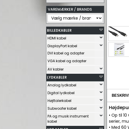
VAREMÆRKER / BRANDS
BILLEDKABLER
HDMI kabel
DisplayPort kabel
DVI kabel og adapter
VGA kabel og adapter
AV kabler
LYDKABLER
Analog lydkabel
Digital lydkabel
BESKRIV
Højttalerkabel
Højdepu
Subwoofer kabel
• Op til 1
PA og musik instrument
serier, mu
kabel
• Med 60 