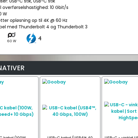
lser: USB-C stik, USB-C stik
 overførselshastighed: 10 Gbit/s
60 W
tter opløsning op til 4K @ 60 Hz
bel med Thunderbolt 4 og Thunderbolt 3
60 W
NATIVER
C kabel (100W,
USB-C kabel (USB4™, 40
USB-C - vinklet U