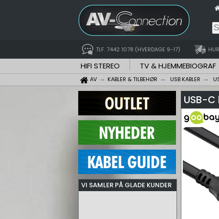
TLF. 7442 1078 (HVERDAGE 9-17)
HUR
HIFI STEREO
TV & HJEMMEBIOGRAF
AV
KABLER & TILBEHØR
USB KABLER
U
USB-C 
VI SAMLER PÅ GLADE KUNDER