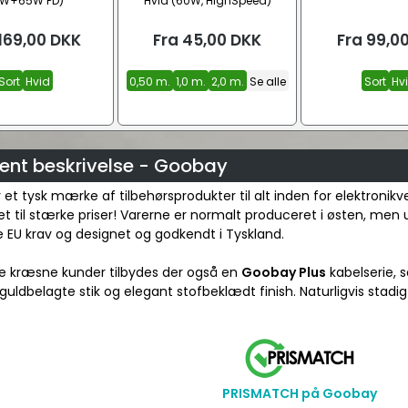
2W+65W PD)
Hvid (60W, HighSpeed)
169,00
DKK
Fra
45,00
DKK
Fra
99,0
Sort
Hvid
0,50 m.
1,0 m.
2,0 m.
Se alle
Sort
Hv
ent beskrivelse - Goobay
et tysk mærke af tilbehørsprodukter til alt inden for elektronik
et til stærke priser! Varerne er normalt produceret i østen, men
 EU krav og designet og godkendt i Tyskland.
re kræsne kunder tilbydes der også en
Goobay Plus
kabelserie, s
 guldbelagte stik og elegant stofbeklædt finish. Naturligvis stadig ti
PRISMATCH på Goobay