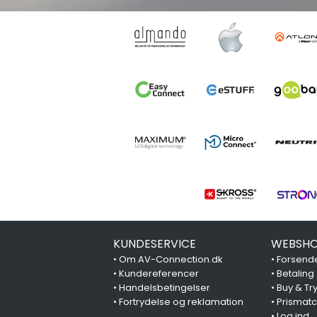
KUNDESERVICE
WEBSHO
•
Om AV-Connection.dk
•
Forsende
•
Kundereferencer
•
Betaling
•
Handelsbetingelser
•
Buy & Tr
•
Fortrydelse og reklamation
•
Prismat
•
Log ind