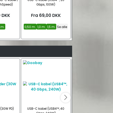
ghSpeed)
Gbps, 100W)
SuperSpeed+ 20 Gbps
0
DKK
Fra
69,00
DKK
Fra
119,00
DKK
 m.
0,50 m.
1,0 m.
1,5 m.
Se alle
0,25 m.
0,50 m.
1,0 m
Se alle
 (30W PD)
USB-C kabel (USB4™, 40
Hi-speed USB kabel,