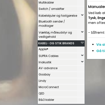
Multikabler
Manualer
Switch / omskifter
Ved køb af
Kabelskjuler og fastgørelse
Tysk, Eng
Bluetooth sender /
men oftes
modtager
- Såfremt 
Værktøj, måleudstyr og
vedligehold
KABEL- OG STIK BRANDS
Vis 
Apple®
Gå t
SUPRA Cables
Inakustik
AV-advance
Goobay
Lindy
MicroConnect
QED
B&O kabler