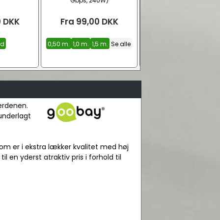
Gbps, 240W)
stofbeklædt | sort (USB 
USB-C)
0
DKK
Fra
99,00
DKK
Fra
39,00
DKK
id
0,50 m.
1,0 m.
1,5 m.
Se alle
0,50 m.
1,0 m.
2,0 m.
Se 
verdenen.
 underlagt
om er i ekstra lækker kvalitet med høj
l en yderst atraktiv pris i forhold til