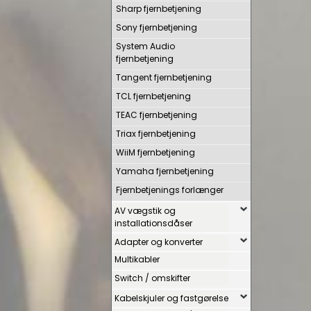
Sharp fjernbetjening
Sony fjernbetjening
System Audio
fjernbetjening
Tangent fjernbetjening
TCL fjernbetjening
TEAC fjernbetjening
Triax fjernbetjening
WiiM fjernbetjening
Yamaha fjernbetjening
Fjernbetjenings forlænger
AV vægstik og
installationsdåser
Adapter og konverter
Multikabler
Switch / omskifter
Kabelskjuler og fastgørelse