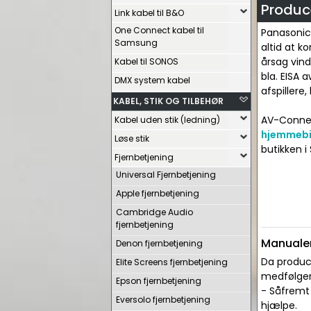
Produc
Link kabel til B&O
One Connect kabel til
Panasonic 
Samsung
altid at 
årsag vind
Kabel til SONOS
bla. EISA 
DMX system kabel
afspillere
KABEL, STIK OG TILBEHØR
AV-Connect
Kabel uden stik (ledning)
hjemmebi
Løse stik
butikken i
Fjernbetjening
Universal Fjernbetjening
Apple fjernbetjening
Cambridge Audio
fjernbetjening
Manualer
Denon fjernbetjening
Da produce
Elite Screens fjernbetjening
medfølger 
Epson fjernbetjening
- Såfremt 
Eversolo fjernbetjening
hjælpe.