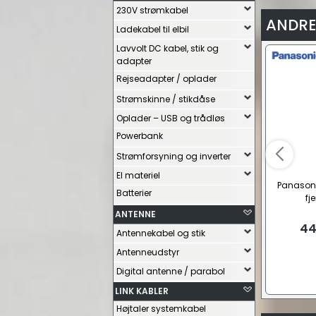
230V strømkabel
ANDRE
Ladekabel til elbil
Lavvolt DC kabel, stik og
adapter
Rejseadapter / oplader
Strømskinne / stikdåse
Oplader – USB og trådløs
Powerbank
Strømforsyning og inverter
El materiel
Panason
Batterier
fj
ANTENNE
44
Antennekabel og stik
Antenneudstyr
Digital antenne / parabol
LINK KABLER
Højtaler systemkabel