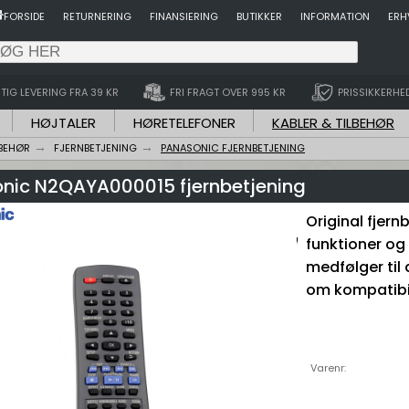
FORSIDE
RETURNERING
FINANSIERING
BUTIKKER
INFORMATION
ERH
TIG LEVERING FRA 39 KR
FRI FRAGT OVER 995 KR
PRISSIKKERHE
HØJTALER
HØRETELEFONER
KABLER & TILBEHØR
LBEHØR
FJERNBETJENING
PANASONIC FJERNBETJENING
nic N2QAYA000015 fjernbetjening
Original fjern
funktioner og
medfølger til 
om kompatibil
Varenr: