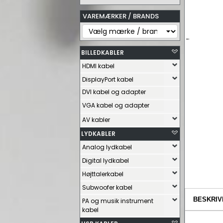
VAREMÆRKER / BRANDS
BILLEDKABLER
HDMI kabel
DisplayPort kabel
DVI kabel og adapter
VGA kabel og adapter
AV kabler
LYDKABLER
Analog lydkabel
Digital lydkabel
Højttalerkabel
Subwoofer kabel
BESKRIV
PA og musik instrument
kabel