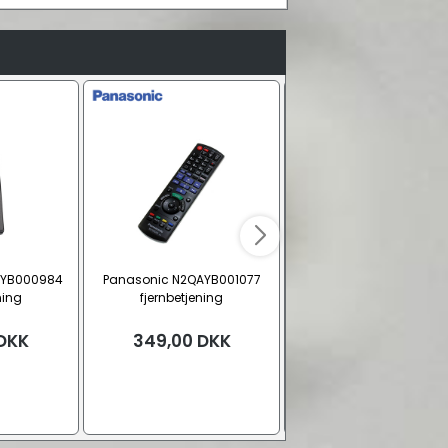
AYB000984
Panasonic N2QAYB001077
Panasonic N2QAYB0009
ning
fjernbetjening
fjernbetjening
DKK
349,00
DKK
399,00
DKK