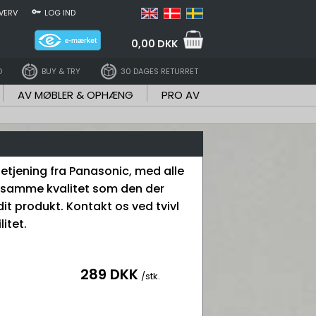
VERV
LOG IND
0,00 DKK
D
BUY & TRY
30 DAGES RETURRET
AV MØBLER & OPHÆNG
PRO AV
betjening fra Panasonic, med alle
 samme kvalitet som den der
dit produkt. Kontakt os ved tvivl
itet.
289 DKK
/stk.