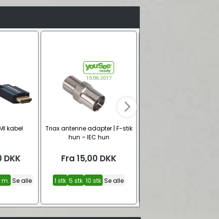
MI kabel
Triax antenne adapter | F-stik
CAT 6 S/FTP skærmet
hun – IEC hun
netværkskabel – Grøn (L
0
DKK
Fra
15,00
DKK
Fra
13,00
DKK
5 m.
Se alle
1 stk
5 stk
10 stk
Se alle
0,15 m.
0,25 m.
0,50 m
Se alle