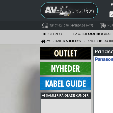
TLF. 7442 1078 (HVERDAGE 9-17)
HUR
HIFI STEREO
TV & HJEMMEBIOGRAF
AV
KABLER & TILBEHØR
KABEL, STIK OG TI
Panaso
VI SAMLER PÅ GLADE KUNDER