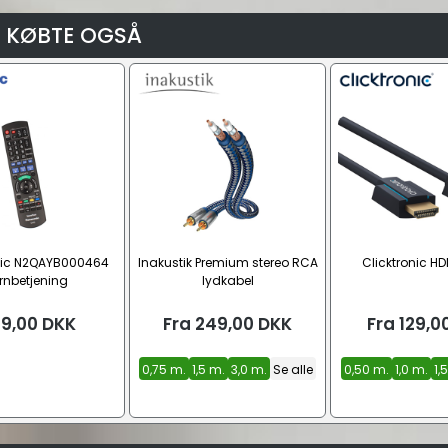
 KØBTE OGSÅ
ic N2QAYB000464
Inakustik Premium stereo RCA
Clicktronic HD
ernbetjening
lydkabel
9,00
DKK
Fra
249,00
DKK
Fra
129,0
0,75 m.
1,5 m.
3,0 m.
Se alle
0,50 m.
1,0 m.
1,