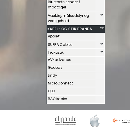
Bluetooth sender /
modtager
Værktøj, måleudstyr og
vedligehold
KABEL- OG STIK BRANDS
Apple®
SUPRA Cables
Inakustik
AV-advance
Goobay
Lindy
MicroConnect
QED
B&O kabler