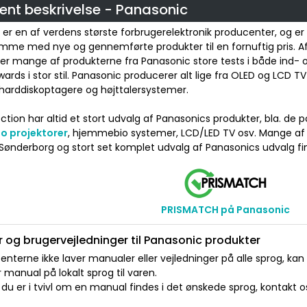
ent beskrivelse - Panasonic
er en af verdens største forbrugerelektronik producenter, og er
komme med nye og gennemførte produkter til en fornuftig pris.
er mange af produkterne fra Panasonic store tests i både ind- 
awards i stor stil. Panasonic producerer alt lige fra OLED og LCD TV 
, harddiskoptagere og højttalersystemer.
ion har altid et stort udvalg af Panasonics produkter, bla. de
o projektorer
, hjemmebio systemer, LCD/LED TV osv. Mange af p
 Sønderborg og stort set komplet udvalg af Panasonics udvalg fi
PRISMATCH på Panasonic
 og brugervejledninger til Panasonic produkter
nterne ikke laver manualer eller vejledninger på alle sprog, kan
manual på lokalt sprog til varen.
du er i tvivl om en manual findes i det ønskede sprog, kontakt os 