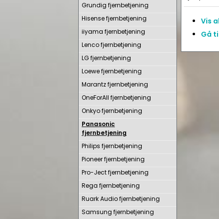
Grundig fjernbetjening
Hisense fjernbetjening
Vis 
iiyama fjernbetjening
Gå t
Lenco fjernbetjening
LG fjernbetjening
Loewe fjernbetjening
Marantz fjernbetjening
OneForAll fjernbetjening
Onkyo fjernbetjening
Panasonic
fjernbetjening
Philips fjernbetjening
Pioneer fjernbetjening
Pro-Ject fjernbetjening
Rega fjernbetjening
Ruark Audio fjernbetjening
Samsung fjernbetjening