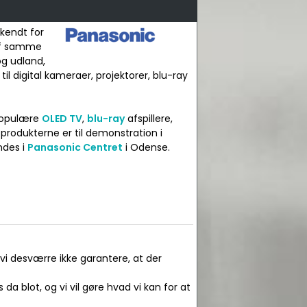
 kendt for
 Af samme
og udland,
til digital kameraer, projektorer, blu-ray
 populære
OLED TV
,
blu-ray
afspillere,
rodukterne er til demonstration i
ndes i
Panasonic Centret
i Odense.
 vi desværre ikke garantere, at der
da blot, og vi vil gøre hvad vi kan for at